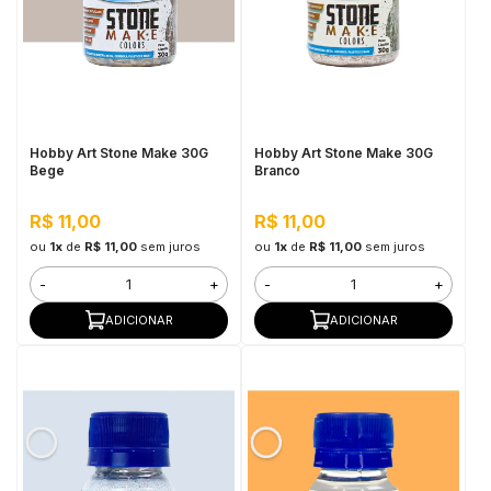
in Stone
toda a categoria
Hobby Art Stone Make 30G
Hobby Art Stone Make 30G
Bege
Branco
R$ 11,00
R$ 11,00
ou
1x
de
R$ 11,00
sem juros
ou
1x
de
R$ 11,00
sem juros
-
+
-
+
ADICIONAR
ADICIONAR