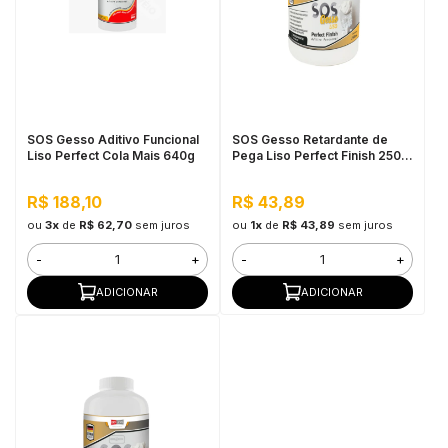
in Stone
toda a categoria
SOS Gesso Aditivo Funcional
SOS Gesso Retardante de
Liso Perfect Cola Mais 640g
Pega Liso Perfect Finish 250
ml
R$ 188,10
R$ 43,89
ou
3x
de
R$ 62,70
sem juros
ou
1x
de
R$ 43,89
sem juros
-
+
-
+
ADICIONAR
ADICIONAR