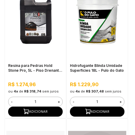
Resina para Pedras Hold
Hidrofugante Blinda Umidade
Stone Pro, 5L - Piso Drenante
Superfícies 18L - Pulo do Gato
para Grandes Áreas Externas
R$ 1.274,96
R$ 1.229,90
ou
4x
de
R$ 318,74
sem juros
ou
4x
de
R$ 307,48
sem juros
-
+
-
+
ADICIONAR
ADICIONAR