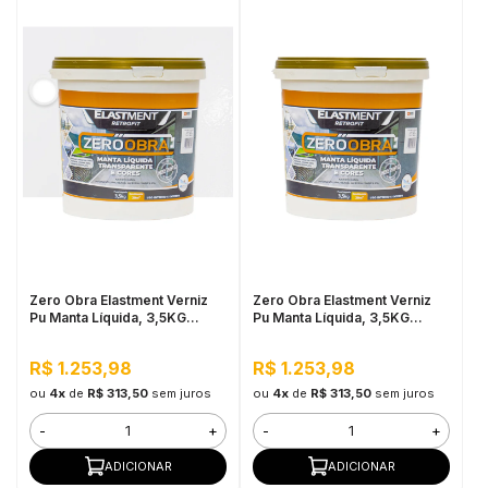
Zero Obra Elastment Verniz
Zero Obra Elastment Verniz
Pu Manta Líquida, 3,5KG
Pu Manta Líquida, 3,5KG
Fosco Branco - Resistente a
Fosco Incolor - Resistente a
Produtos Químicos, Fácil
Produtos Químicos, Fácil
R$ 1.253,98
R$ 1.253,98
Limpeza
Limpeza
ou
4x
de
R$ 313,50
sem juros
ou
4x
de
R$ 313,50
sem juros
-
+
-
+
ADICIONAR
ADICIONAR