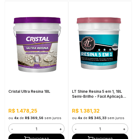
Cristal Ultra Resina 18L
LT Shine Resina 5 em 1, 18L
Semi-Brilho - Fácil Aplicação,
Produto Multifunção
R$ 1.478,25
R$ 1.381,32
ou
4x
de
R$ 369,56
sem juros
ou
4x
de
R$ 345,33
sem juros
-
+
-
+
ADICIONAR
ADICIONAR