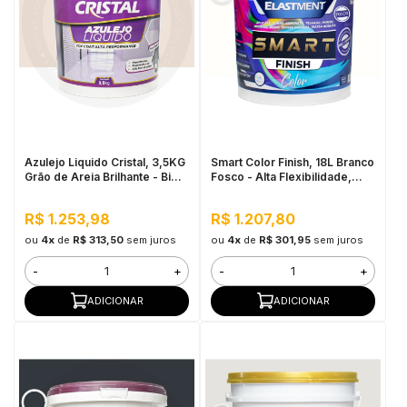
Azulejo Liquido Cristal, 3,5KG
Smart Color Finish, 18L Branco
Grão de Areia Brilhante - Bi
Fosco - Alta Flexibilidade,
Componente e Impermeável
Baixo VOC, Uso Interno e
Externo
R$ 1.253,98
R$ 1.207,80
ou
4x
de
R$ 313,50
sem juros
ou
4x
de
R$ 301,95
sem juros
-
+
-
+
ADICIONAR
ADICIONAR