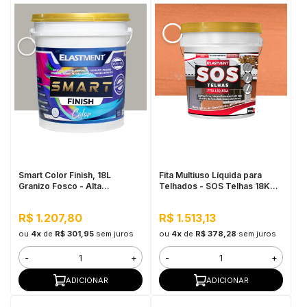
Smart Color Finish, 18L
Fita Multiuso Líquida para
Granizo Fosco - Alta
Telhados - SOS Telhas 18KG
Flexibilidade, Baixo VOC, Uso
Cerâmica Telha
Interno e Externo
R$ 1.207,80
R$ 1.513,13
ou
4x
de
R$ 301,95
sem juros
ou
4x
de
R$ 378,28
sem juros
-
+
-
+
ADICIONAR
ADICIONAR