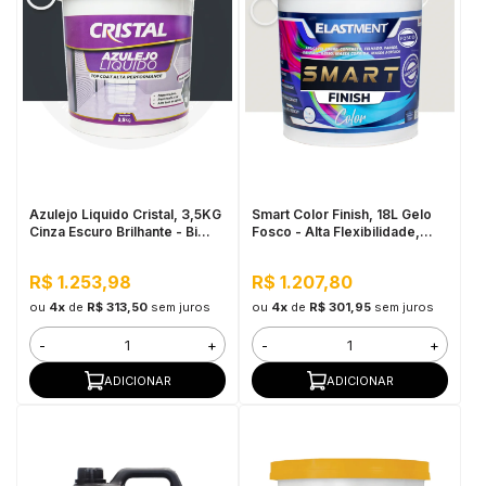
Azulejo Liquido Cristal, 3,5KG
Smart Color Finish, 18L Gelo
Cinza Escuro Brilhante - Bi
Fosco - Alta Flexibilidade,
Componente e Impermeável
Baixo VOC, Uso Interno e
Externo
R$ 1.253,98
R$ 1.207,80
ou
4x
de
R$ 313,50
sem juros
ou
4x
de
R$ 301,95
sem juros
-
+
-
+
ADICIONAR
ADICIONAR