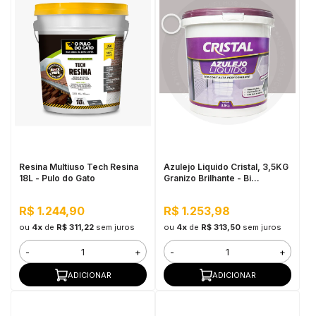
Resina Multiuso Tech Resina
Azulejo Liquido Cristal, 3,5KG
18L - Pulo do Gato
Granizo Brilhante - Bi
Componente e Impermeável
R$ 1.244,90
R$ 1.253,98
ou
4x
de
R$ 311,22
sem juros
ou
4x
de
R$ 313,50
sem juros
-
+
-
+
ADICIONAR
ADICIONAR