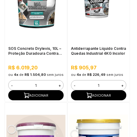
SOS Concreto Drylevis, 10L –
Antiderrapante Líquido Contra
Proteção Duradoura Contra
Quedas Industrial 4KG Incolor
Umidade e Corrosão
R$ 6.019,20
R$ 905,97
ou
4x
de
R$ 1.504,80
sem juros
ou
4x
de
R$ 226,49
sem juros
-
+
-
+
ADICIONAR
ADICIONAR