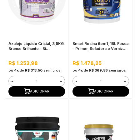
in Stone
toda a categoria
Azulejo Liquido Cristal, 3,5KG
Smart Resina 6em1, 18L Fosca
Branco Brilhante - Bi
- Primer, Seladora e Verniz
Componente e Impermeável
Base Água
R$ 1.253,98
R$ 1.478,25
ou
4x
de
R$ 313,50
sem juros
ou
4x
de
R$ 369,56
sem juros
-
+
-
+
ADICIONAR
ADICIONAR