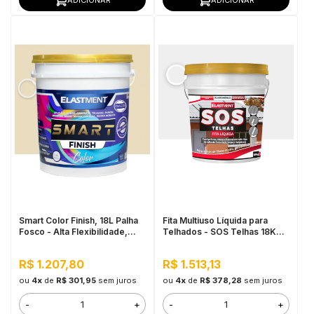
Smart Color Finish, 18L Palha
Fita Multiuso Líquida para
Fosco - Alta Flexibilidade,
Telhados - SOS Telhas 18KG
Baixo VOC, Uso Interno e
Branco
Externo
R$ 1.207,80
R$ 1.513,13
ou
4x
de
R$ 301,95
sem juros
ou
4x
de
R$ 378,28
sem juros
-
+
-
+