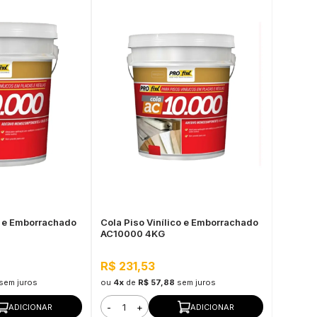
o e Emborrachado
Cola Piso Vinílico e Emborrachado
AC10000 4KG
R$ 231,53
sem juros
ou
4x
de
R$ 57,88
sem juros
-
+
ADICIONAR
ADICIONAR