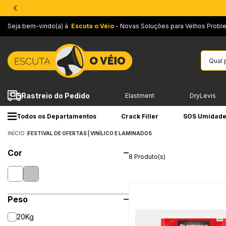
Seja bem-vindo(a) à
Escuta o Véio
- Novas Soluções para Velhos Probl
Rastreio do Pedido
Elastment
DryLevis
Todos os Departamentos
Crack Filler
SOS Umidad
INÍCIO
FESTIVAL DE OFERTAS | VINÍLICO E LAMINADOS
Cor
8 Produto(s)
Peso
20Kg