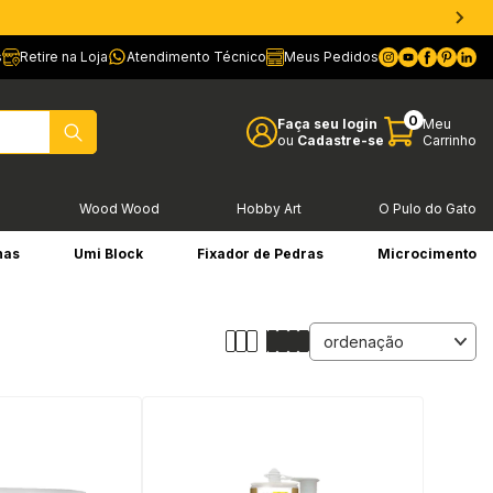
s
Retire na Loja
Atendimento Técnico
Meus Pedidos
0
Faça seu login
Meu
ou
Cadastre-se
Carrinho
l
Wood Wood
Hobby Art
O Pulo do Gato
has
Umi Block
Fixador de Pedras
Microcimento