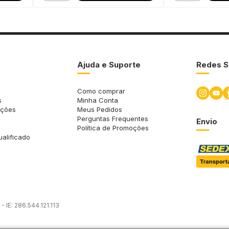
Ajuda e Suporte
Redes S
Como comprar
s
Minha Conta
uções
Meus Pedidos
Perguntas Frequentes
Envio
Política de Promoções
ualificado
 IE: 286.544.121.113