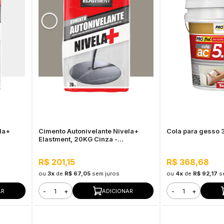
la+
Cimento Autonivelante Nivela+
Cola para gesso
Elastment, 20KG Cinza -
s,
Nivelamento Fácil para Pisos,
Secagem Rápida
R$ 201,15
R$ 368,68
ou
3x
de
R$ 67,05
sem juros
ou
4x
de
R$ 92,17
s
-
+
-
+
AR
ADICIONAR