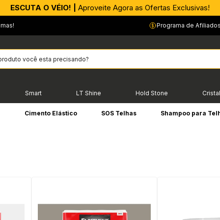
APROVEITE AGORA |
ESCUTA O VÉIO! |
Aproveite Agora as Ofertas Exclusivas!
PIX parcelado em até 4x sem Juros!*
emas!
Programa de Afiliado
Smart
LT Shine
Hold Stone
Crista
e
Cimento Elástico
SOS Telhas
Shampoo para Tel