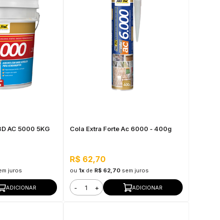
 3D AC 5000 5KG
Cola Extra Forte Ac 6000 - 400g
R$ 62,70
em juros
ou
1x
de
R$ 62,70
sem juros
-
+
ADICIONAR
ADICIONAR