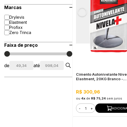
Marcas
Drylevis
Elastment
Profixx
Zero Trinca
Faixa de preço
de
até
Cimento Autonivelante Nive
Elastment, 20KG Branco -
Nivelamento Fácil para Piso
Secagem Rápida
R$ 300,96
ou
4x
de
R$ 75,24
sem juros
-
+
ADICION