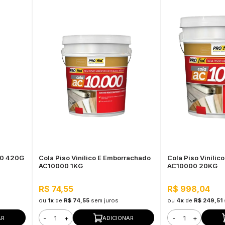
00 420G
Cola Piso Vinílico E Emborrachado
Cola Piso Vinílic
AC10000 1KG
AC10000 20KG
R$ 74,55
R$ 998,04
ou
1x
de
R$ 74,55
sem juros
ou
4x
de
R$ 249,51
-
+
-
+
AR
ADICIONAR