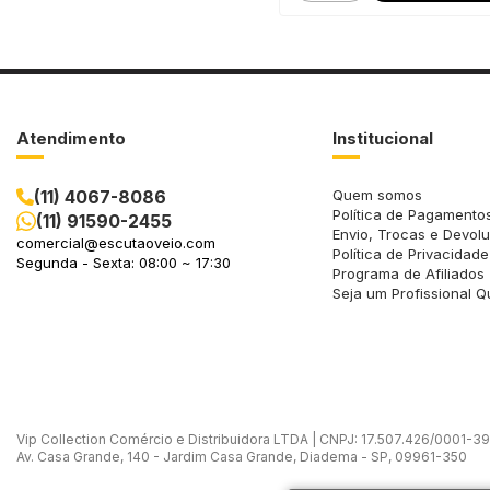
Atendimento
Institucional
(11) 4067-8086
Quem somos
Política de Pagamento
(11) 91590-2455
Envio, Trocas e Devol
comercial@escutaoveio.com
Política de Privacidade
Segunda - Sexta: 08:00 ~ 17:30
Programa de Afiliados
Seja um Profissional Q
Vip Collection Comércio e Distribuidora LTDA | CNPJ: 17.507.426/0001-39 -
Av. Casa Grande, 140 - Jardim Casa Grande, Diadema - SP, 09961-350