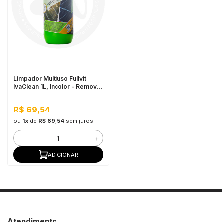
Limpador Multiuso Fullvit
IvaClean 1L, Incolor - Remove
Tintas, Limpa Vidros e Placas
Solares
R$ 69,54
ou
1x
de
R$ 69,54
sem juros
-
+
ADICIONAR
Atendimento