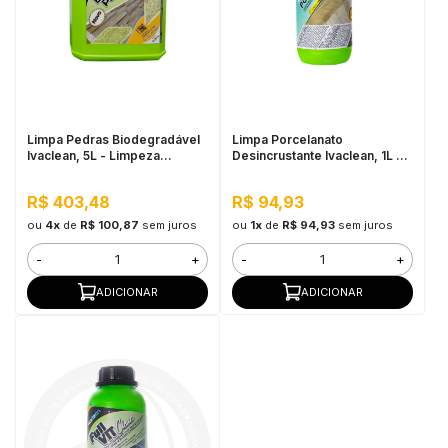
in Stone
toda a categoria
Limpa Pedras Biodegradável
Limpa Porcelanato
Ivaclean, 5L - Limpeza
Desincrustante Ivaclean, 1L -
Pesada, Baixo Odor
Limpeza Pesada, Alta
Perfomance
R$ 403,48
R$ 94,93
ou
4x
de
R$ 100,87
sem juros
ou
1x
de
R$ 94,93
sem juros
-
+
-
+
ADICIONAR
ADICIONAR