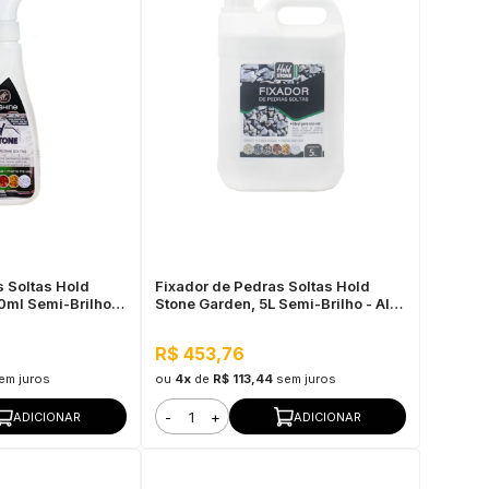
s Soltas Hold
Fixador de Pedras Soltas Hold
0ml Semi-Brilho -
Stone Garden, 5L Semi-Brilho - Alta
rabilidade
Fixação e Durabilidade
R$ 453,76
em juros
ou
4x
de
R$ 113,44
sem juros
-
+
ADICIONAR
ADICIONAR