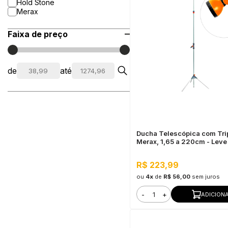
Hold Stone
Merax
Faixa de preço
de
até
Ducha Telescópica com Tri
Merax, 1,65 a 220cm - Leve
Resistente
R$ 223,99
ou
4x
de
R$ 56,00
sem juros
-
+
ADICION