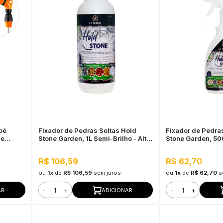
pé
Fixador de Pedras Soltas Hold
Fixador de Pedra
 e
Stone Garden, 1L Semi-Brilho - Alta
Stone Garden, 50
Fixação e Durabilidade
Alta Fixação e Du
R$ 106,59
R$ 62,70
ou
1x
de
R$ 106,59
sem juros
ou
1x
de
R$ 62,70
s
-
+
-
+
AR
ADICIONAR