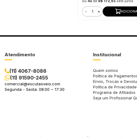
ou
4x
de
R$ 172,65
sem juros
-
+
ADICION
Atendimento
Institucional
(11) 4067-8086
Quem somos
Política de Pagamento
(11) 91590-2455
Envio, Trocas e Devol
comercial@escutaoveio.com
Política de Privacidade
Segunda - Sexta: 08:00 ~ 17:30
Programa de Afiliados
Seja um Profissional Q