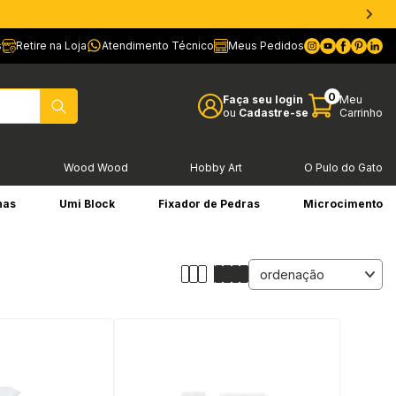
s
Retire na Loja
Atendimento Técnico
Meus Pedidos
0
Faça seu login
Meu
ou
Cadastre-se
Carrinho
l
Wood Wood
Hobby Art
O Pulo do Gato
has
Umi Block
Fixador de Pedras
Microcimento