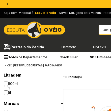
Seja bem-vindo(a) à
Escuta o Véio
- Novas Soluções para Velhos Probl
Rastreio do Pedido
Elastment
DryLevis
Todos os Departamentos
Crack Filler
SOS Umidad
INÍCIO
FESTIVAL DE OFERTAS | JARDINAGEM
Litragem
11 Produto(s)
500ml
1l
5l
Marcas