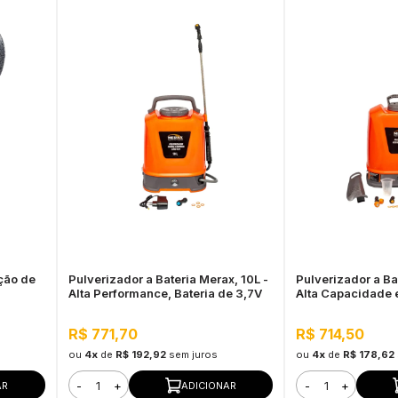
ção de
Pulverizador a Bateria Merax, 10L -
Pulverizador a Ba
Alta Performance, Bateria de 3,7V
Alta Capacidade 
Autonomia
R$ 771,70
R$ 714,50
ou
4x
de
R$ 192,92
sem juros
ou
4x
de
R$ 178,62
-
+
-
+
AR
ADICIONAR