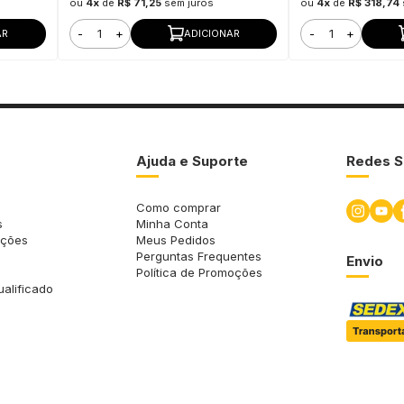
ou
4x
de
R$ 71,25
sem juros
ou
4x
de
R$ 318,74
-
+
-
+
AR
ADICIONAR
Ajuda e Suporte
Redes S
Como comprar
s
Minha Conta
uções
Meus Pedidos
Perguntas Frequentes
Envio
Política de Promoções
ualificado