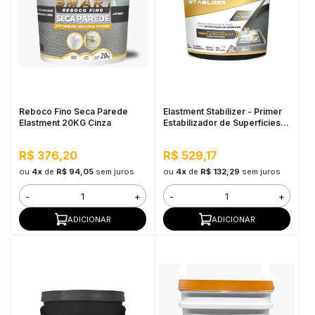
Reboco Fino Seca Parede
Elastment Stabilizer - Primer
Elastment 20KG Cinza
Estabilizador de Superfícies
25KG
R$ 376,20
R$ 529,17
ou
4x
de
R$ 94,05
sem juros
ou
4x
de
R$ 132,29
sem juros
-
+
-
+
ADICIONAR
ADICIONAR