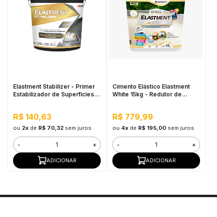
Elastment Stabilizer - Primer
Cimento Elástico Elastment
Estabilizador de Superfícies
White 15kg - Redutor de
5KG
Temperatura
R$ 140,63
R$ 779,99
ou
2x
de
R$ 70,32
sem juros
ou
4x
de
R$ 195,00
sem juros
-
+
-
+
ADICIONAR
ADICIONAR