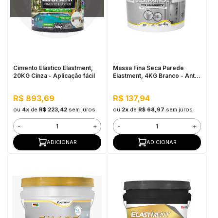
in Stone
toda a categoria
Cimento Elástico Elastment,
Massa Fina Seca Parede
20KG Cinza - Aplicação fácil
Elastment, 4KG Branco - Anti
Mofo, Resistente à Água
R$ 893,69
R$ 137,94
ou
4x
de
R$ 223,42
sem juros
ou
2x
de
R$ 68,97
sem juros
-
+
-
+
ADICIONAR
ADICIONAR