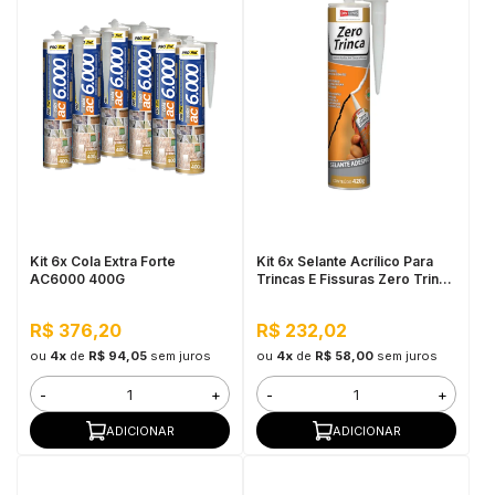
Kit 6x Cola Extra Forte
Kit 6x Selante Acrílico Para
AC6000 400G
Trincas E Fissuras Zero Trinca
420g
R$ 376,20
R$ 232,02
ou
4x
de
R$ 94,05
sem juros
ou
4x
de
R$ 58,00
sem juros
-
+
-
+
ADICIONAR
ADICIONAR