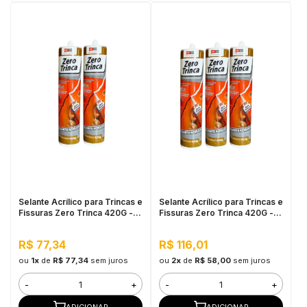
Selante Acrílico para Trincas e
Selante Acrílico para Trincas e
Fissuras Zero Trinca 420G - 2
Fissuras Zero Trinca 420G - 3
unidades
unidades
R$ 77,34
R$ 116,01
ou
1x
de
R$ 77,34
sem juros
ou
2x
de
R$ 58,00
sem juros
-
+
-
+
ADICIONAR
ADICIONAR