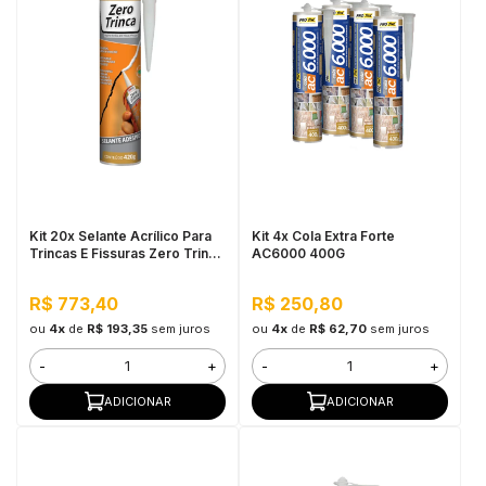
Kit 20x Selante Acrílico Para
Kit 4x Cola Extra Forte
Trincas E Fissuras Zero Trinca
AC6000 400G
420g
R$ 773,40
R$ 250,80
ou
4x
de
R$ 193,35
sem juros
ou
4x
de
R$ 62,70
sem juros
-
+
-
+
ADICIONAR
ADICIONAR