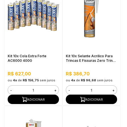
Kit 10x Cola Extra Forte
Kit 10x Selante Acrílico Para
AC6000 400G
Trincas E Fissuras Zero Trinca
420g
R$ 627,00
R$ 386,70
ou
4x
de
R$ 156,75
sem juros
ou
4x
de
R$ 96,68
sem juros
-
+
-
+
ADICIONAR
ADICIONAR