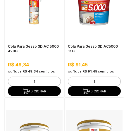
Cola Para Gesso 3D AC 5000
Cola Para Gesso 3D AC5000
420G
1KG
R$ 49,34
R$ 91,45
ou
1x
de
R$ 49,34
sem juros
ou
1x
de
R$ 91,45
sem juros
-
+
-
+
ADICIONAR
ADICIONAR