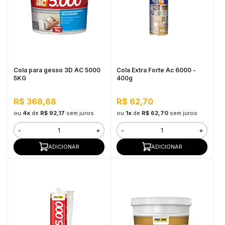
in Stone
toda a categoria
Cola para gesso 3D AC 5000
Cola Extra Forte Ac 6000 -
5KG
400g
R$ 368,68
R$ 62,70
ou
4x
de
R$ 92,17
sem juros
ou
1x
de
R$ 62,70
sem juros
-
+
-
+
ADICIONAR
ADICIONAR