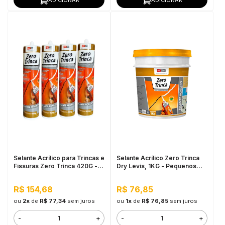
Selante Acrílico para Trincas e
Selante Acrílico Zero Trinca
Fissuras Zero Trinca 420G - 4
Dry Levis, 1KG - Pequenos
unidades
Reparos e Trincas
R$ 154,68
R$ 76,85
ou
2x
de
R$ 77,34
sem juros
ou
1x
de
R$ 76,85
sem juros
-
+
-
+