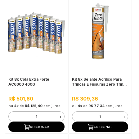
Kit 8x Cola Extra Forte
Kit 8x Selante Acrílico Para
AC6000 400G
Trincas E Fissuras Zero Trinca
420g
R$ 501,60
R$ 309,36
ou
4x
de
R$ 125,40
sem juros
ou
4x
de
R$ 77,34
sem juros
-
+
-
+
ADICIONAR
ADICIONAR