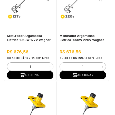
in Stone
toda a categoria
Misturador Argamassa
Misturador Argamassa
Elétrico 1050W 127V Wagner
Elétrico 1050W 220V Wagner
R$ 676,56
R$ 676,56
ou
4x
de
R$ 169,14
sem juros
ou
4x
de
R$ 169,14
sem juros
-
+
-
+
ADICIONAR
ADICIONAR