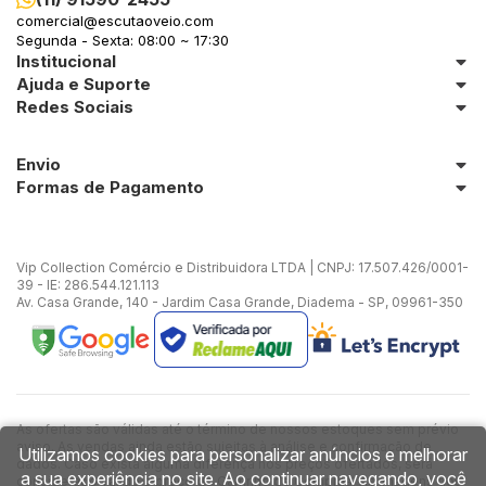
comercial@escutaoveio.com
Segunda - Sexta: 08:00 ~ 17:30
Institucional
Ajuda e Suporte
Redes Sociais
Envio
Formas de Pagamento
Vip Collection Comércio e Distribuidora LTDA | CNPJ: 17.507.426/0001-
39 - IE: 286.544.121.113
Av. Casa Grande, 140 - Jardim Casa Grande, Diadema - SP, 09961-350
As ofertas são válidas até o término de nossos estoques sem prévio
aviso. As vendas ainda estão sujeitas à análise e confirmação de
Utilizamos cookies para personalizar anúncios e melhorar
dados. Caso exista alguma diferença nos preços ofertados, será
a sua experiência no site. Ao continuar navegando, você
considerado válido o preço do Carrinho de Compras. As imagens dos