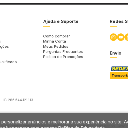
Ajuda e Suporte
Redes S
Como comprar
s
Minha Conta
uções
Meus Pedidos
Perguntas Frequentes
Envio
Política de Promoções
ualificado
 IE: 286.544.121.113
 personalizar anúncios e melhorar a sua experiência no site. A
so. As vendas ainda estão sujeitas à análise e confirmação de dados. Caso 