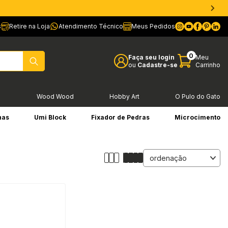
s
Retire na Loja
Atendimento Técnico
Meus Pedidos
0
Faça seu login
Meu
ou
Cadastre-se
Carrinho
l
Wood Wood
Hobby Art
O Pulo do Gato
has
Umi Block
Fixador de Pedras
Microcimento