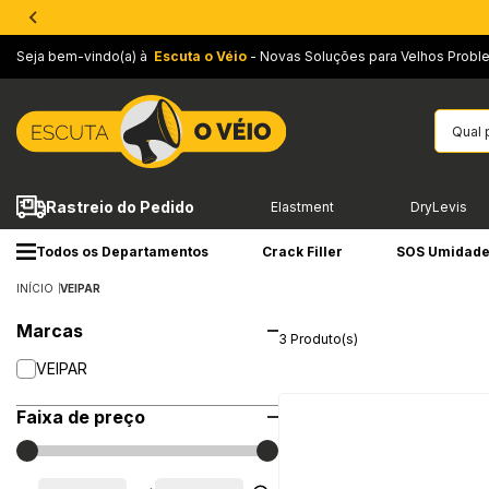
Seja bem-vindo(a) à
Escuta o Véio
- Novas Soluções para Velhos Probl
Rastreio do Pedido
Elastment
DryLevis
Todos os Departamentos
Crack Filler
SOS Umidad
INÍCIO
VEIPAR
Marcas
3 Produto(s)
VEIPAR
Faixa de preço