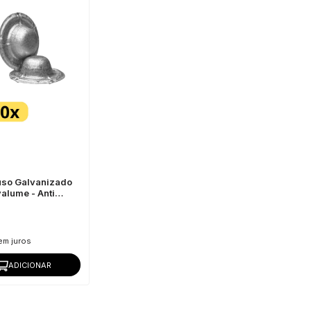
fuso Galvanizado
alume - Anti
ados Metálicos e
em juros
ADICIONAR