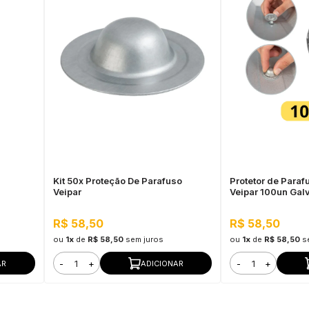
Kit 50x Proteção De Parafuso
Protetor de Para
Veipar
Veipar 100un Galv
Infiltração, Telh
Sanduíche
R$ 58,50
R$ 58,50
ou
1x
de
R$ 58,50
sem juros
ou
1x
de
R$ 58,50
s
-
+
-
+
AR
ADICIONAR