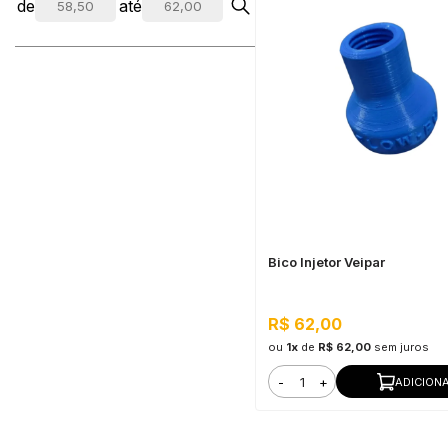
de
até
Bico Injetor Veipar
R$ 62,00
ou
1x
de
R$ 62,00
sem juros
-
+
ADICION