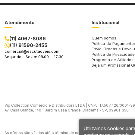
Atendimento
Institucional
(11) 4067-8086
Quem somos
Política de Pagamento
(11) 91590-2455
Envio, Trocas e Devol
comercial@escutaoveio.com
Política de Privacidade
Segunda - Sexta: 08:00 ~ 17:30
Programa de Afiliados
Seja um Profissional Q
Vip Collection Comércio e Distribuidora LTDA | CNPJ: 17.507.426/0001-39 -
Av. Casa Grande, 140 - Jardim Casa Grande, Diadema - SP, 09961-350
Utilizamos cookies para
As ofertas são válidas até o término de nossos estoques sem prévio avi