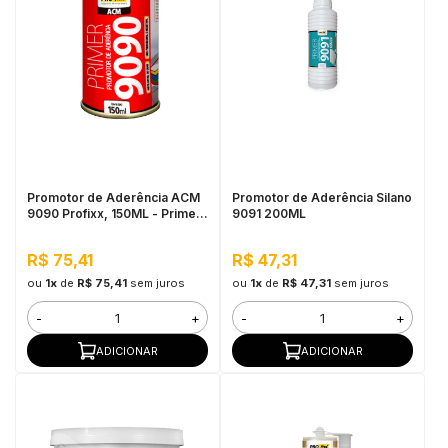
Promotor de Aderência ACM
Promotor de Aderência Silano
9090 Profixx, 150ML - Primer
9091 200ML
para Fita Dupla-Face
R$ 75,41
R$ 47,31
ou
1x
de
R$ 75,41
sem juros
ou
1x
de
R$ 47,31
sem juros
-
+
-
+
ADICIONAR
ADICIONAR