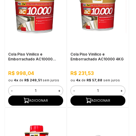
Cola Piso Vinílico e
Cola Piso Vinílico e
Emborrachado AC10000
Emborrachado AC10000 4KG
20KG
R$ 998,04
R$ 231,53
ou
4x
de
R$ 249,51
sem juros
ou
4x
de
R$ 57,88
sem juros
-
+
-
+
ADICIONAR
ADICIONAR