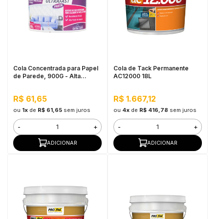
in Stone
toda a categoria
Cola Concentrada para Papel
Cola de Tack Permanente
de Parede, 900G - Alta
AC12000 18L
Adesão e Baixo Tempo de
Secagem
R$ 61,65
R$ 1.667,12
ou
1x
de
R$ 61,65
sem juros
ou
4x
de
R$ 416,78
sem juros
-
+
-
+
ADICIONAR
ADICIONAR