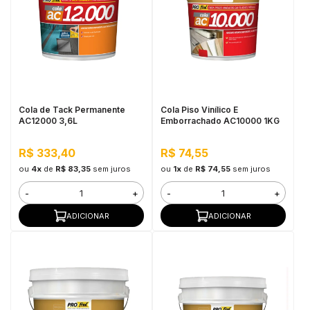
Cola de Tack Permanente
Cola Piso Vinílico E
AC12000 3,6L
Emborrachado AC10000 1KG
R$ 333,40
R$ 74,55
ou
4x
de
R$ 83,35
sem juros
ou
1x
de
R$ 74,55
sem juros
-
+
-
+
ADICIONAR
ADICIONAR