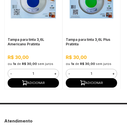
in Stone
toda a categoria
Tampa para tinta 3,6L
Tampa para tinta 3,6L Plus
Americano Pratinta
Pratinta
R$ 30,00
R$ 30,00
ou
1x
de
R$ 30,00
sem juros
ou
1x
de
R$ 30,00
sem juros
-
+
-
+
ADICIONAR
ADICIONAR
Atendimento