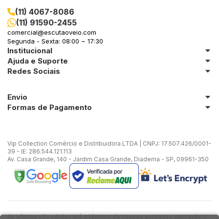
(11) 4067-8086
(11) 91590-2455
comercial@escutaoveio.com
Segunda - Sexta: 08:00 ~ 17:30
Institucional
Ajuda e Suporte
Redes Sociais
Envio
Formas de Pagamento
Vip Collection Comércio e Distribuidora LTDA | CNPJ: 17.507.426/0001-
39 - IE: 286.544.121.113
Av. Casa Grande, 140 - Jardim Casa Grande, Diadema - SP, 09961-350
As ofertas são válidas até o término de nossos estoques sem prévio