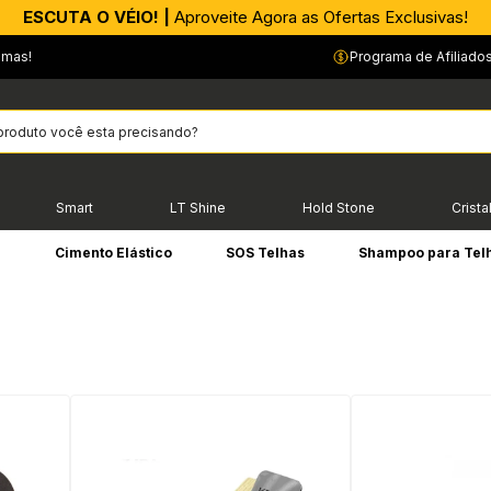
APROVEITE AGORA |
ESCUTA O VÉIO! |
Aproveite Agora as Ofertas Exclusivas!
PIX parcelado em até 4x sem Juros!*
…
emas!
Programa de Afiliado
Smart
LT Shine
Hold Stone
Crista
e
Cimento Elástico
SOS Telhas
Shampoo para Tel