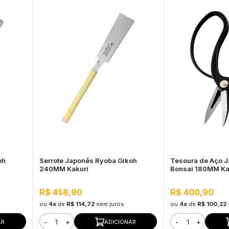
oh
Serrote Japonês Ryoba Gikoh
Tesoura de Aço J
240MM Kakuri
Bonsai 180MM Ka
R$ 458,90
R$ 400,90
ou
4x
de
R$ 114,72
sem juros
ou
4x
de
R$ 100,22
-
+
-
+
AR
ADICIONAR