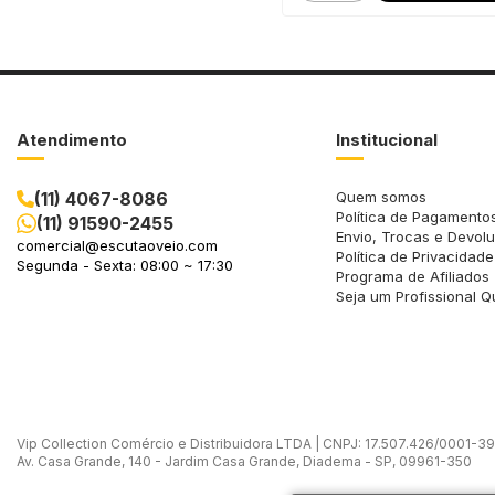
Atendimento
Institucional
(11) 4067-8086
Quem somos
Política de Pagamento
(11) 91590-2455
Envio, Trocas e Devol
comercial@escutaoveio.com
Política de Privacidade
Segunda - Sexta: 08:00 ~ 17:30
Programa de Afiliados
Seja um Profissional Q
Vip Collection Comércio e Distribuidora LTDA | CNPJ: 17.507.426/0001-39 -
Av. Casa Grande, 140 - Jardim Casa Grande, Diadema - SP, 09961-350