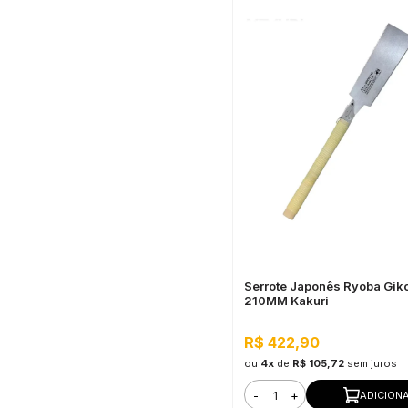
Serrote Japonês Ryoba Gik
210MM Kakuri
R$ 422,90
ou
4x
de
R$ 105,72
sem juros
-
+
ADICION