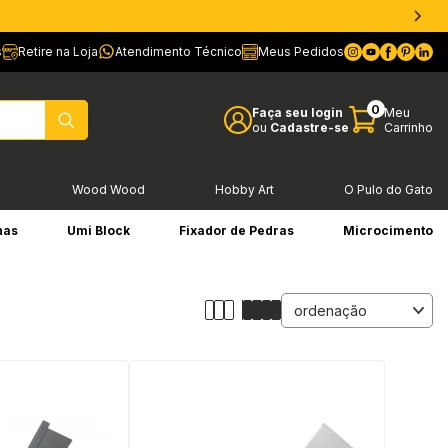
s
Retire na Loja
Atendimento Técnico
Meus Pedidos
0
Faça seu login
Meu
ou
Cadastre-se
Carrinho
l
Wood Wood
Hobby Art
O Pulo do Gato
has
Umi Block
Fixador de Pedras
Microcimento