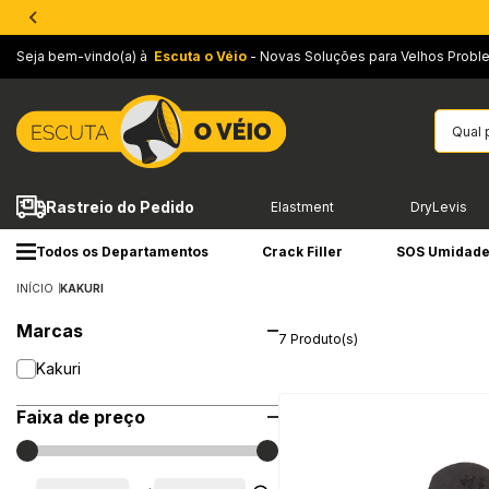
Seja bem-vindo(a) à
Escuta o Véio
- Novas Soluções para Velhos Probl
Rastreio do Pedido
Elastment
DryLevis
Todos os Departamentos
Crack Filler
SOS Umidad
INÍCIO
KAKURI
Marcas
7 Produto(s)
Kakuri
Faixa de preço