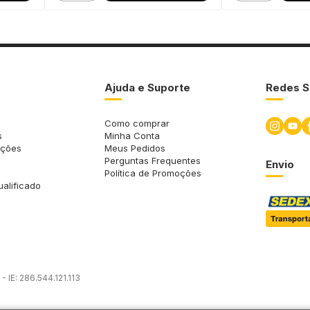
Ajuda e Suporte
Redes S
Como comprar
s
Minha Conta
uções
Meus Pedidos
Perguntas Frequentes
Envio
Política de Promoções
ualificado
 IE: 286.544.121.113