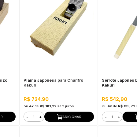
hizo
Plaina Japonesa para Chanfro
Serrote Japones
Kakuri
Kakuri
R$ 724,90
R$ 542,90
ou
4x
de
R$ 181,22
sem juros
ou
4x
de
R$ 135,72
-
+
-
+
AR
ADICIONAR