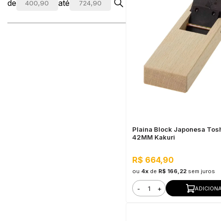
de
até
Plaina Block Japonesa Tos
42MM Kakuri
R$ 664,90
ou
4x
de
R$ 166,22
sem juros
-
+
ADICION