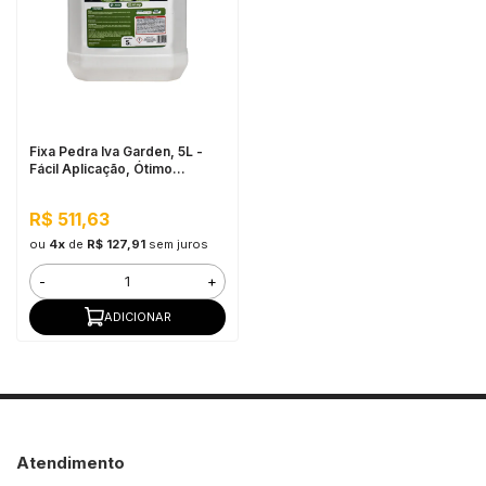
in Stone
toda a categoria
Fixa Pedra Iva Garden, 5L -
Fácil Aplicação, Ótimo
Rendimento
R$ 511,63
ou
4x
de
R$ 127,91
sem juros
-
+
ADICIONAR
Atendimento