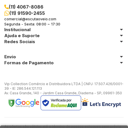
(11) 4067-8086
(11) 91590-2455
comercial@escutaoveio.com
Segunda - Sexta: 08:00 ~ 17:30
Institucional
Ajuda e Suporte
Redes Sociais
Envio
Formas de Pagamento
Vip Collection Comércio e Distribuidora LTDA | CNPJ: 17.507.426/0001-
39 - IE: 286.544.121.113
Av. Casa Grande, 140 - Jardim Casa Grande, Diadema - SP, 09961-350
As ofertas são válidas até o término de nossos estoques sem prévio