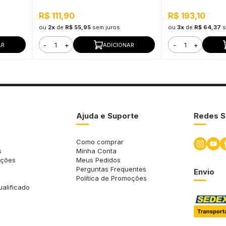
R$ 111,90
R$ 193,10
ou
2x
de
R$ 55,95
sem juros
ou
3x
de
R$ 64,37
s
-
+
-
+
AR
ADICIONAR
Ajuda e Suporte
Redes S
Como comprar
s
Minha Conta
uções
Meus Pedidos
Perguntas Frequentes
Envio
Política de Promoções
ualificado