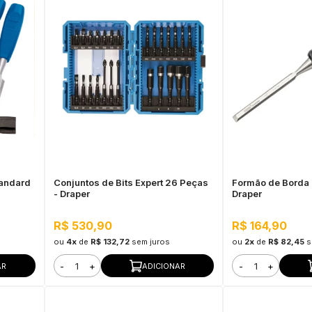
tandard
Conjuntos de Bits Expert 26 Peças
Formão de Borda
- Draper
Draper
R$ 530,90
R$ 164,90
ou
4x
de
R$ 132,72
sem juros
ou
2x
de
R$ 82,45
s
-
+
-
+
AR
ADICIONAR