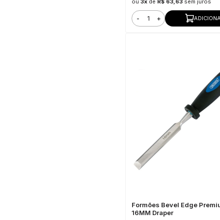
ou
3x
de
R$ 63,63
sem juros
-
+
ADICION
Formões Bevel Edge Premi
16MM Draper