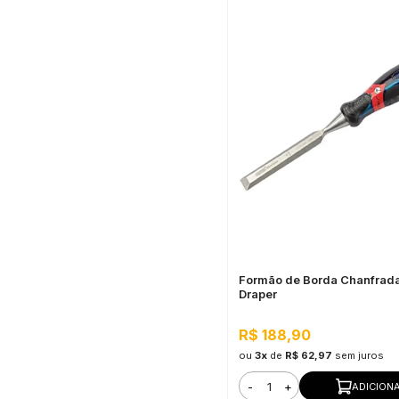
Formão de Borda Chanfrad
Draper
R$ 188,90
ou
3x
de
R$ 62,97
sem juros
-
+
ADICION