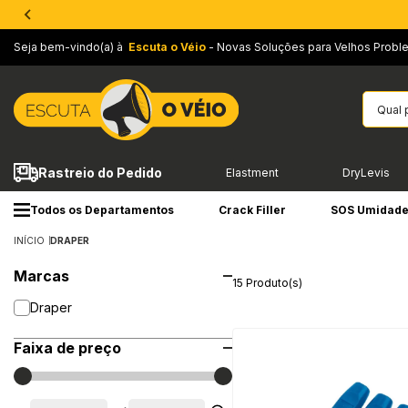
Seja bem-vindo(a) à
Escuta o Véio
- Novas Soluções para Velhos Probl
Rastreio do Pedido
Elastment
DryLevis
Todos os Departamentos
Crack Filler
SOS Umidad
INÍCIO
DRAPER
Marcas
15 Produto(s)
Draper
Faixa de preço