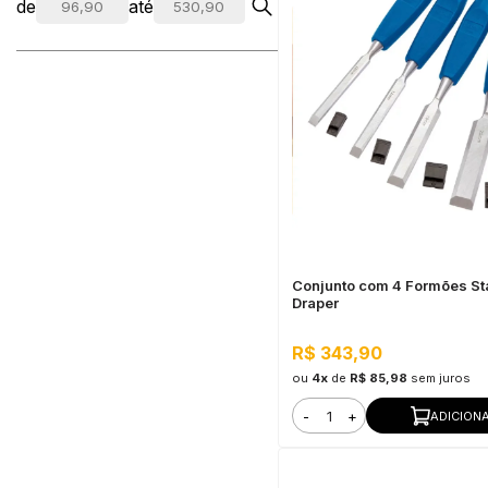
de
até
Conjunto com 4 Formões S
Draper
R$ 343,90
ou
4x
de
R$ 85,98
sem juros
-
+
ADICION