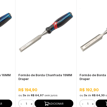
a 16MM
Formão de Borda Chanfrada 19MM
Formão de Borda
Draper
Draper
R$ 194,90
R$ 192,90
ou
3x
de
R$ 64,97
sem juros
ou
3x
de
R$ 64,30
s
-
+
-
+
AR
ADICIONAR