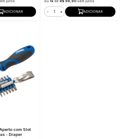
em juros
ou
1x
de
R$ 96,90
sem juros
-
+
ADICIONAR
ADICIONAR
Aperto com Slot
as - Draper