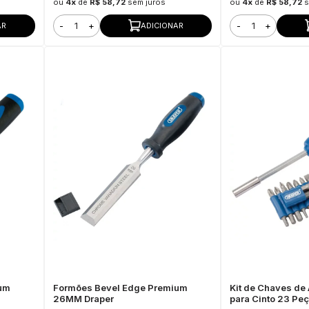
ou
4x
de
R$ 58,72
sem juros
ou
4x
de
R$ 58,72
s
-
+
-
+
AR
ADICIONAR
um
Formões Bevel Edge Premium
Kit de Chaves de 
26MM Draper
para Cinto 23 Peç