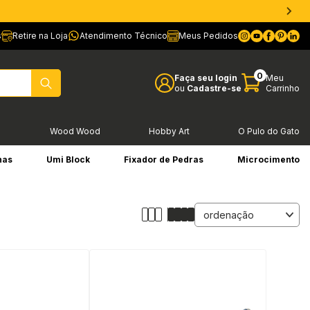
s
Retire na Loja
Atendimento Técnico
Meus Pedidos
0
Faça seu login
Meu
ou
Cadastre-se
Carrinho
l
Wood Wood
Hobby Art
O Pulo do Gato
has
Umi Block
Fixador de Pedras
Microcimento