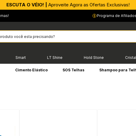
APROVEITE AGORA |
ESCUTA O VÉIO! |
Aproveite Agora as Ofertas Exclusivas!
PIX parcelado em até 4x sem Juros!*
emas!
Programa de Afiliado
Smart
LT Shine
Hold Stone
Crista
e
Cimento Elástico
SOS Telhas
Shampoo para Tel