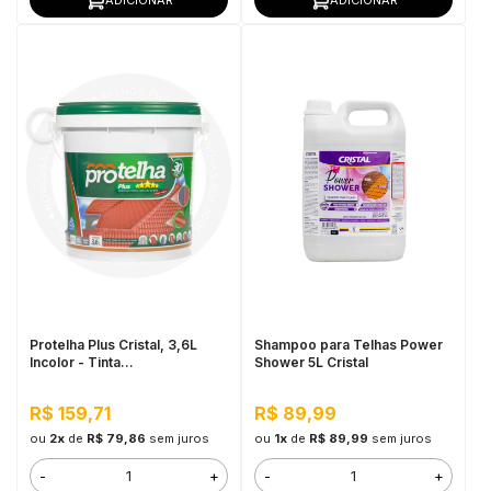
Protelha Plus Cristal, 3,6L
Shampoo para Telhas Power
Incolor - Tinta
Shower 5L Cristal
Impermeabilizante para telhas
R$ 159,71
R$ 89,99
ou
2x
de
R$ 79,86
sem juros
ou
1x
de
R$ 89,99
sem juros
-
+
-
+