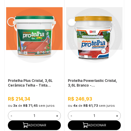
Protelha Plus Cristal, 3,6L
Protelha Powerlastic Cristal,
Cerâmica Telha - Tinta
3,6L Branco -
Impermeabilizante para telhas
Impermeabilizante para telhas
R$ 214,34
R$ 246,93
ou
3x
de
R$ 71,45
sem juros
ou
4x
de
R$ 61,73
sem juros
-
+
-
+
ADICIONAR
ADICIONAR