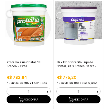
Protelha Plus Cristal, 18L
Nex Floor Granito Líquido
Branco - Tinta
Cristal, 4KG Branco Ceará -
Impermeabilizante para telhas
Autonivelante e Uso Interno
R$ 782,84
R$ 775,20
ou
4x
de
R$ 195,71
sem juros
ou
4x
de
R$ 193,80
sem juros
-
+
-
+
ADICIONAR
ADICIONAR