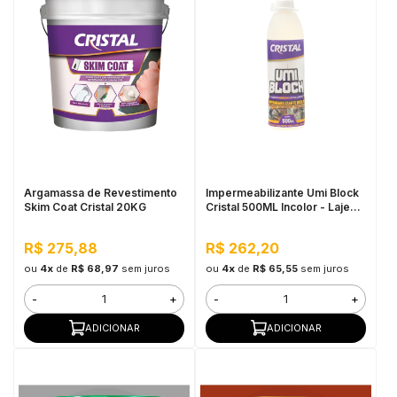
Argamassa de Revestimento
Impermeabilizante Umi Block
Skim Coat Cristal 20KG
Cristal 500ML Incolor - Lajes e
Banheiros, Flexível
R$ 275,88
R$ 262,20
ou
4x
de
R$ 68,97
sem juros
ou
4x
de
R$ 65,55
sem juros
-
+
-
+
ADICIONAR
ADICIONAR