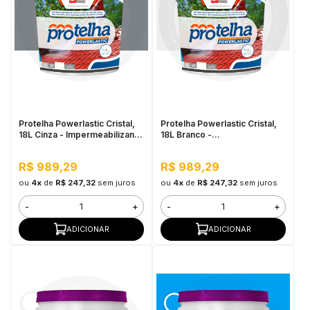
Protelha Powerlastic Cristal,
Protelha Powerlastic Cristal,
18L Cinza - Impermeabilizante
18L Branco -
para Telhas
Impermeabilizante para
Telhas
R$ 989,29
R$ 989,29
ou
4x
de
R$ 247,32
sem juros
ou
4x
de
R$ 247,32
sem juros
-
+
-
+
ADICIONAR
ADICIONAR