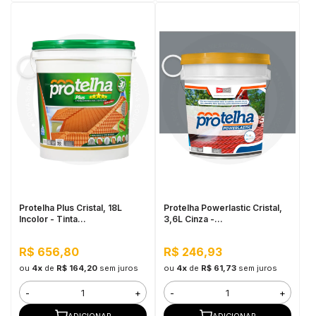
Protelha Plus Cristal, 18L
Protelha Powerlastic Cristal,
Incolor - Tinta
3,6L Cinza -
Impermeabilizante para telhas
Impermeabilizante para telhas
R$ 656,80
R$ 246,93
ou
4x
de
R$ 164,20
sem juros
ou
4x
de
R$ 61,73
sem juros
-
+
-
+
ADICIONAR
ADICIONAR