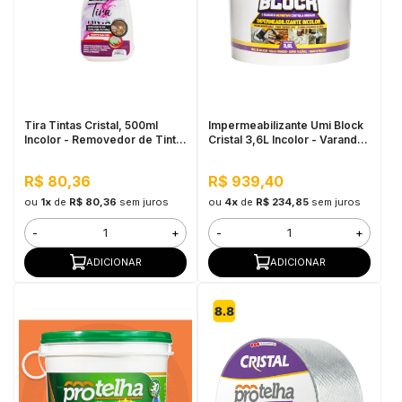
in Stone
toda a categoria
Tira Tintas Cristal, 500ml
Impermeabilizante Umi Block
Incolor - Removedor de Tinta,
Cristal 3,6L Incolor - Varandas
Econômico e Multiuso
e Sacadas, Resistente UV
R$ 80,36
R$ 939,40
ou
1x
de
R$ 80,36
sem juros
ou
4x
de
R$ 234,85
sem juros
-
+
-
+
ADICIONAR
ADICIONAR