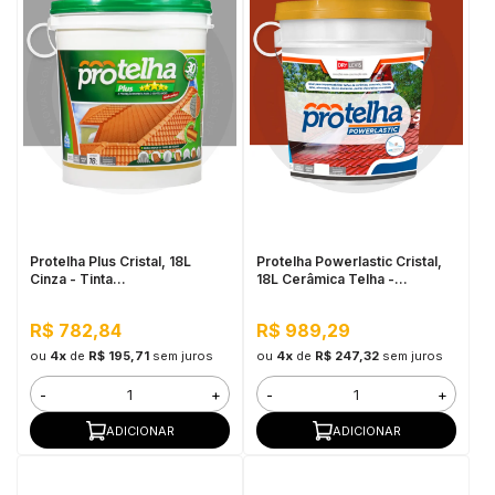
Protelha Plus Cristal, 18L
Protelha Powerlastic Cristal,
Cinza - Tinta
18L Cerâmica Telha -
Impermeabilizante para telhas
Impermeabilizante para
Telhas
R$ 782,84
R$ 989,29
ou
4x
de
R$ 195,71
sem juros
ou
4x
de
R$ 247,32
sem juros
-
+
-
+
ADICIONAR
ADICIONAR