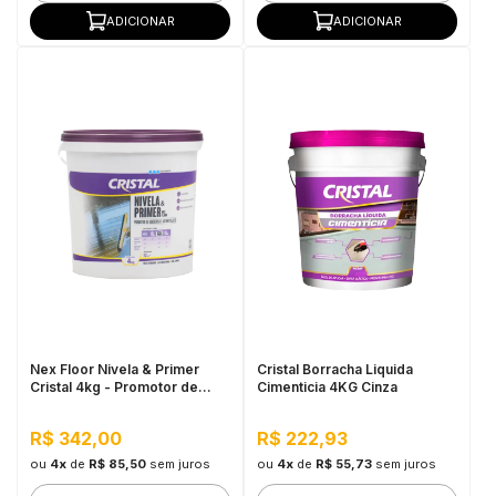
ADICIONAR
ADICIONAR
Nex Floor Nivela & Primer
Cristal Borracha Liquida
Cristal 4kg - Promotor de
Cimenticia 4KG Cinza
Aderência e Autonivelante
Epóxi para Pisos Monolíticos
R$ 342,00
R$ 222,93
ou
4x
de
R$ 85,50
sem juros
ou
4x
de
R$ 55,73
sem juros