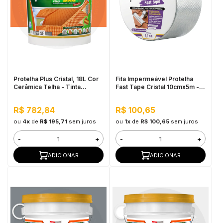
Protelha Plus Cristal, 18L Cor
Fita Impermeável Protelha
Cerâmica Telha - Tinta
Fast Tape Cristal 10cmx5m -
Impermeabilizante para telhas
Fita Aluminizada de
Copolímero Sintético
R$ 782,84
R$ 100,65
ou
4x
de
R$ 195,71
sem juros
ou
1x
de
R$ 100,65
sem juros
-
+
-
+
ADICIONAR
ADICIONAR