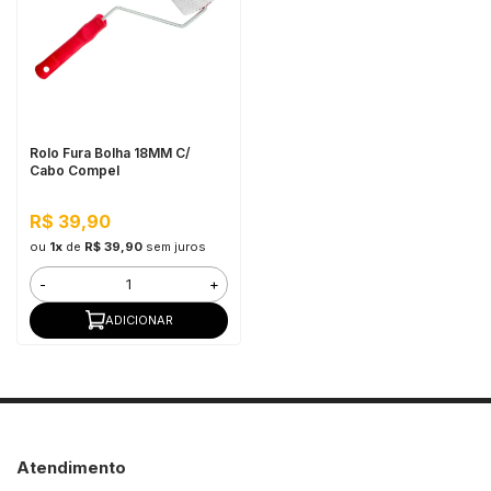
in Stone
toda a categoria
Rolo Fura Bolha 18MM C/
Cabo Compel
R$ 39,90
ou
1x
de
R$ 39,90
sem juros
-
+
ADICIONAR
Atendimento