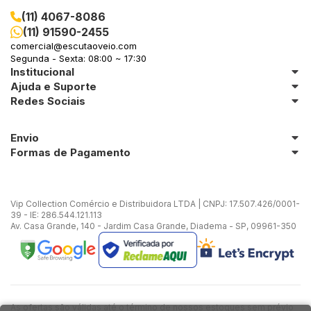
(11) 4067-8086
(11) 91590-2455
comercial@escutaoveio.com
Segunda - Sexta: 08:00 ~ 17:30
Institucional
Ajuda e Suporte
Redes Sociais
Envio
Formas de Pagamento
Vip Collection Comércio e Distribuidora LTDA | CNPJ: 17.507.426/0001-
39 - IE: 286.544.121.113
Av. Casa Grande, 140 - Jardim Casa Grande, Diadema - SP, 09961-350
As ofertas são válidas até o término de nossos estoques sem prévio