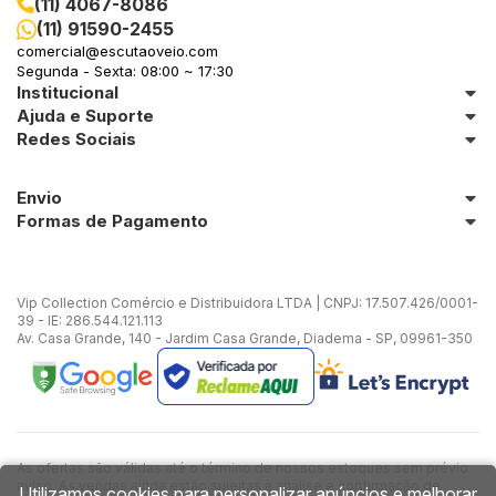
(11) 4067-8086
(11) 91590-2455
in Stone
comercial@escutaoveio.com
Segunda - Sexta: 08:00 ~ 17:30
Institucional
toda a categoria
Ajuda e Suporte
Redes Sociais
Envio
Formas de Pagamento
Vip Collection Comércio e Distribuidora LTDA | CNPJ: 17.507.426/0001-
39 - IE: 286.544.121.113
Av. Casa Grande, 140 - Jardim Casa Grande, Diadema - SP, 09961-350
As ofertas são válidas até o término de nossos estoques sem prévio
aviso. As vendas ainda estão sujeitas à análise e confirmação de
Utilizamos cookies para personalizar anúncios e melhorar