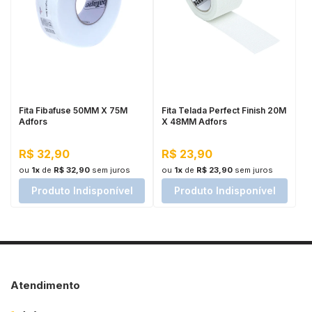
Fita Fibafuse 50MM X 75M
Fita Telada Perfect Finish 20M
Adfors
X 48MM Adfors
R$ 32,90
R$ 23,90
ou
1x
de
R$ 32,90
sem juros
ou
1x
de
R$ 23,90
sem juros
Produto Indisponível
Produto Indisponível
Atendimento