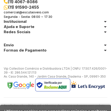
(11) 4067-8086
(11) 91590-2455
comercial@escutaoveio.com
Segunda - Sexta: 08:00 ~ 17:30
Institucional
Ajuda e Suporte
Redes Sociais
Envio
Formas de Pagamento
Vip Collection Comércio e Distribuidora LTDA | CNPJ: 17.507.426/0001-
39 - IE: 286.544.121.113
Av. Casa Grande, 140 - Jardim Casa Grande, Diadema - SP, 09961-350
As ofertas são válidas até o término de nossos estoques sem prévio
aviso. As vendas ainda estão sujeitas à análise e confirmação de