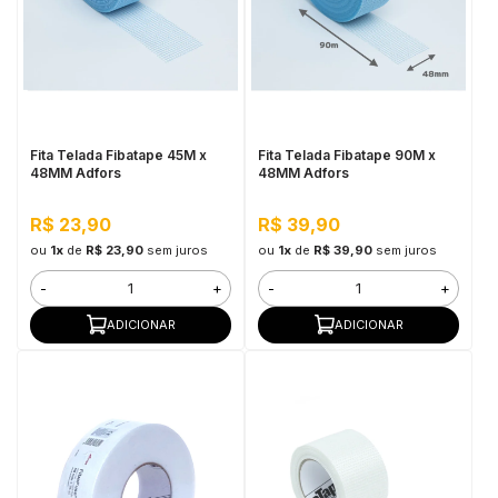
in Stone
toda a categoria
Fita Telada Fibatape 45M x
Fita Telada Fibatape 90M x
48MM Adfors
48MM Adfors
R$ 23,90
R$ 39,90
ou
1x
de
R$ 23,90
sem juros
ou
1x
de
R$ 39,90
sem juros
-
+
-
+
ADICIONAR
ADICIONAR