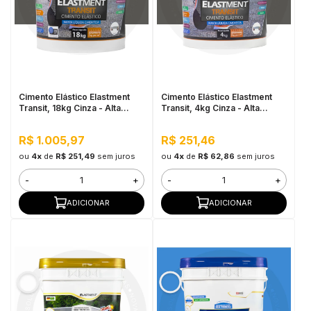
in Stone
toda a categoria
Cimento Elástico Elastment
Cimento Elástico Elastment
Transit, 18kg Cinza - Alta
Transit, 4kg Cinza - Alta
Elasticidade
Elasticidade
R$ 1.005,97
R$ 251,46
ou
4x
de
R$ 251,49
sem juros
ou
4x
de
R$ 62,86
sem juros
-
+
-
+
ADICIONAR
ADICIONAR