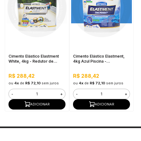
Cimento Elástico Elastment
Cimento Elástico Elastment,
White, 4kg - Redutor de
4kg Azul Piscina -
Temperatura
Impermeável
R$ 288,42
R$ 288,42
ou
4x
de
R$ 72,10
sem juros
ou
4x
de
R$ 72,10
sem juros
-
+
-
+
ADICIONAR
ADICIONAR