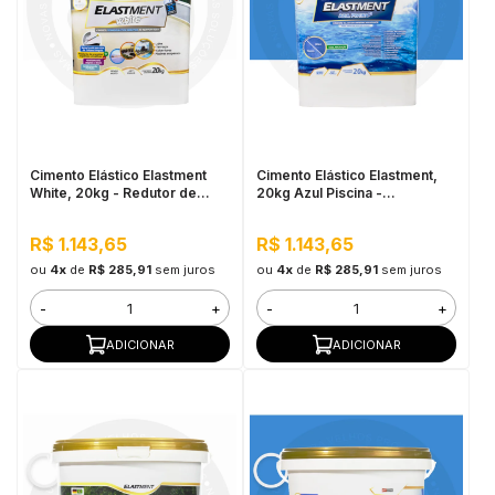
Cimento Elástico Elastment
Cimento Elástico Elastment,
White, 20kg - Redutor de
20kg Azul Piscina -
Temperatura
Impermeável
R$ 1.143,65
R$ 1.143,65
ou
4x
de
R$ 285,91
sem juros
ou
4x
de
R$ 285,91
sem juros
-
+
-
+
ADICIONAR
ADICIONAR