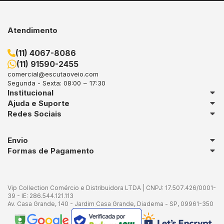
de
desempenho
Selecionamos os melhores produtos para
que você tenha a melhor performance e
Atendimento
aplicação do Selante Adesivo DW240.
Aproveite e compre seu kit!
Aproveitar
(11) 4067-8086
(11) 91590-2455
comercial@escutaoveio.com
Segunda - Sexta: 08:00 ~ 17:30
Institucional
Ajuda e Suporte
Redes Sociais
Envio
Formas de Pagamento
Vip Collection Comércio e Distribuidora LTDA | CNPJ: 17.507.426/0001-
39 - IE: 286.544.121.113
Av. Casa Grande, 140 - Jardim Casa Grande, Diadema - SP, 09961-350