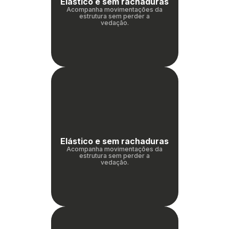
Elástico e sem rachaduras
Acompanha movimentações da
estrutura sem perder a
in Stone
vedação.
toda a categoria
Elástico e sem rachaduras
Acompanha movimentações da
estrutura sem perder a
vedação.