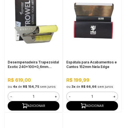
Desempenadeira Trapezoidal
Espátula para Acabamentos e
Exotic 240x100x0,6mm
Cantos 152mm Nela Edge
Marmorino Tools
R$ 619,00
R$ 199,99
ou
4x
de
R$ 154,75
sem juros
ou
3x
de
R$ 66,66
sem juros
-
+
-
+
ADICIONAR
ADICIONAR