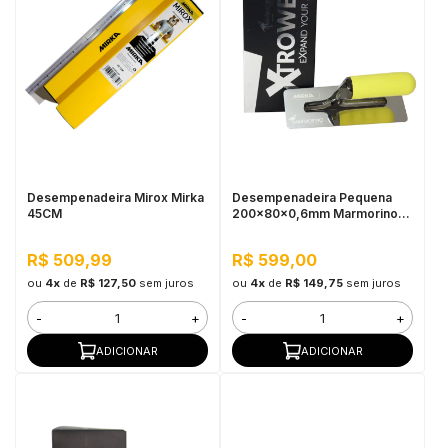
Desempenadeira Mirox Mirka
Desempenadeira Pequena
45CM
200x80x0,6mm Marmorino
Tools
R$ 509,99
R$ 599,00
ou
4x
de
R$ 127,50
sem juros
ou
4x
de
R$ 149,75
sem juros
-
+
-
+
ADICIONAR
ADICIONAR