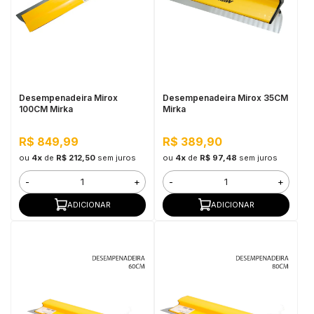
in Stone
toda a categoria
Desempenadeira Mirox
Desempenadeira Mirox 35CM
100CM Mirka
Mirka
R$ 849,99
R$ 389,90
ou
4x
de
R$ 212,50
sem juros
ou
4x
de
R$ 97,48
sem juros
-
+
-
+
ADICIONAR
ADICIONAR