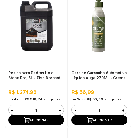
Resina para Pedras Hold
Cera de Carnaúba Automotiva
Stone Pro, 5L - Piso Drenante
Líquida Auge 270ML - Creme
para Grandes Áreas Externas
R$ 1.274,96
R$ 56,99
ou
4x
de
R$ 318,74
sem juros
ou
1x
de
R$ 56,99
sem juros
-
+
-
+
ADICIONAR
ADICIONAR