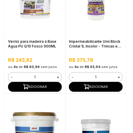
in Stone
toda a categoria
Verniz para madeira á Base
Impermeabilizante Umi Block
Àgua PU Q10 Fosco 900ML
Cristal 1L Incolor - Trincas e
Infiltrações, Fácil Aplicação
R$ 243,82
R$ 375,76
ou
4x
de
R$ 60,96
sem juros
ou
4x
de
R$ 93,94
sem juros
-
+
-
+
ADICIONAR
ADICIONAR