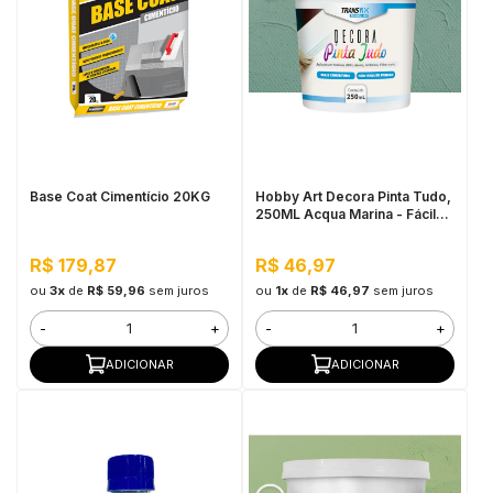
Base Coat Cimentício 20KG
Hobby Art Decora Pinta Tudo,
250ML Acqua Marina - Fácil
Limpeza, Secagem Rápida
R$ 179,87
R$ 46,97
ou
3x
de
R$ 59,96
sem juros
ou
1x
de
R$ 46,97
sem juros
-
+
-
+
ADICIONAR
ADICIONAR