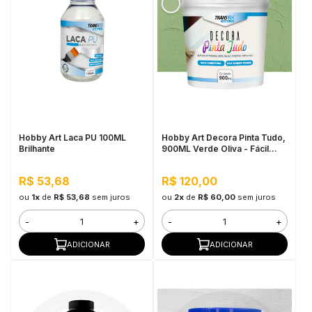
Hobby Art Laca PU 100ML
Hobby Art Decora Pinta Tudo,
Brilhante
900ML Verde Oliva - Fácil
Limpeza, Secagem Rápida
R$ 53,68
R$ 120,00
ou
1x
de
R$ 53,68
sem juros
ou
2x
de
R$ 60,00
sem juros
-
+
-
+
ADICIONAR
ADICIONAR