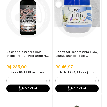
Resina para Pedras Hold
Hobby Art Decora Pinta Tudo,
Stone Pro, 1L - Piso Drenante
250ML Branco - Fácil
para Jardins, Calçadas e
Limpeza, Secagem Rápida
Estacionamentos
R$ 285,00
R$ 46,97
ou
4x
de
R$ 71,25
sem juros
ou
1x
de
R$ 46,97
sem juros
-
+
-
+
ADICIONAR
ADICIONAR