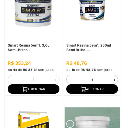
Smart Resina 5em1, 3,6L
Smart Resina 5em1, 250ml
Semi-Brilho -
Semi Brilho -
Impermeabilizante e
Impermeabilizante e
Seladora, Alta Resistência à
Seladora, Alta Resistência à
R$ 353,24
R$ 48,76
Água
Água
ou
4x
de
R$ 88,31
sem juros
ou
1x
de
R$ 48,76
sem juros
-
+
-
+
ADICIONAR
ADICIONAR