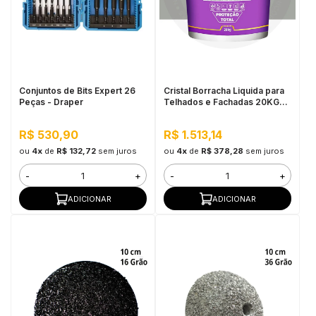
Conjuntos de Bits Expert 26
Cristal Borracha Liquida para
Peças - Draper
Telhados e Fachadas 20KG
Elefante
R$ 530,90
R$ 1.513,14
ou
4x
de
R$ 132,72
sem juros
ou
4x
de
R$ 378,28
sem juros
-
+
-
+
ADICIONAR
ADICIONAR