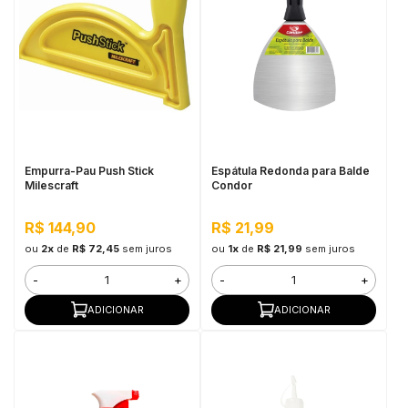
Empurra-Pau Push Stick
Espátula Redonda para Balde
Milescraft
Condor
R$ 144,90
R$ 21,99
ou
2x
de
R$ 72,45
sem juros
ou
1x
de
R$ 21,99
sem juros
-
+
-
+
ADICIONAR
ADICIONAR