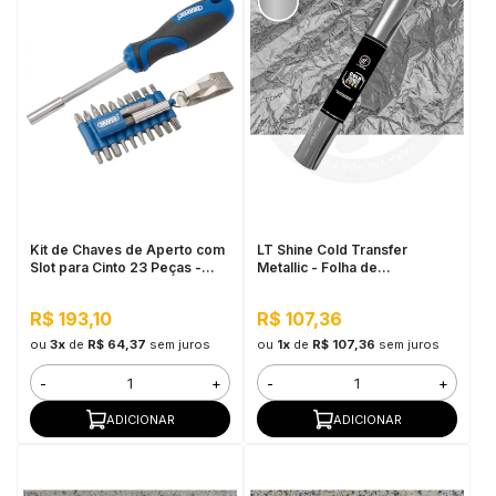
Kit de Chaves de Aperto com
LT Shine Cold Transfer
Slot para Cinto 23 Peças -
Metallic - Folha de
Draper
Transferência 30cmx5m Prata
R$ 193,10
R$ 107,36
ou
3x
de
R$ 64,37
sem juros
ou
1x
de
R$ 107,36
sem juros
-
+
-
+
ADICIONAR
ADICIONAR