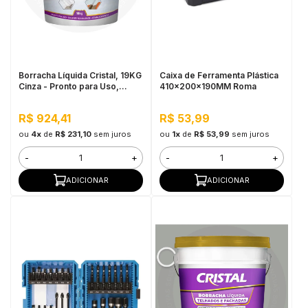
Borracha Líquida Cristal, 19KG
Caixa de Ferramenta Plástica
Cinza - Pronto para Uso,
410x200x190MM Roma
Excelente Flexibilidade
R$ 924,41
R$ 53,99
ou
4x
de
R$ 231,10
sem juros
ou
1x
de
R$ 53,99
sem juros
-
+
-
+
ADICIONAR
ADICIONAR