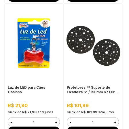
Luz de LED para Cães
Protetores P/ Suporte de
Ossinho
Lixadeira 6" / 150mm 67 Furos
+ Interface de Espuma 6” /
150mm 10mm Mirka
R$ 21,90
R$ 101,99
ou
1x
de
R$ 21,90
sem juros
ou
1x
de
R$ 101,99
sem juros
-
+
-
+