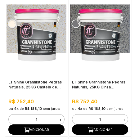
LT Shine Grannistone Pedras
LT Shine Grannistone Pedras
Naturais, 25KG Castelo de
Naturais, 25KG Cinza
Areia - Interno e Externo,
Andorinha - Interno e Externo,
Pronto para Uso
Pronto para Uso
R$ 752,40
R$ 752,40
ou
4x
de
R$ 188,10
sem juros
ou
4x
de
R$ 188,10
sem juros
-
+
-
+
ADICIONAR
ADICIONAR