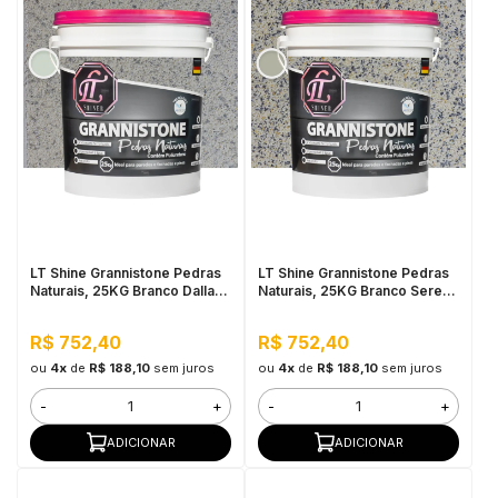
LT Shine Grannistone Pedras
LT Shine Grannistone Pedras
Naturais, 25KG Branco Dallas
Naturais, 25KG Branco Serena
- Interno e Externo, Pronto
- Interno e Externo, Pronto
para Uso
para Uso
R$ 752,40
R$ 752,40
ou
4x
de
R$ 188,10
sem juros
ou
4x
de
R$ 188,10
sem juros
-
+
-
+
ADICIONAR
ADICIONAR