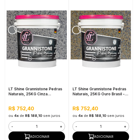
LT Shine Grannistone Pedras
LT Shine Grannistone Pedras
Naturais, 25KG Cinza
Naturais, 25KG Ouro Brasil -
Corumbá - Interno e Externo,
Interno e Externo, Pronto para
Pronto para Uso
Uso
R$ 752,40
R$ 752,40
ou
4x
de
R$ 188,10
sem juros
ou
4x
de
R$ 188,10
sem juros
-
+
-
+
ADICIONAR
ADICIONAR