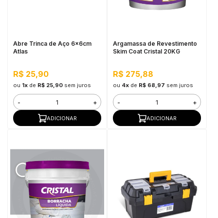
in Stone
toda a categoria
Abre Trinca de Aço 6x6cm
Argamassa de Revestimento
Atlas
Skim Coat Cristal 20KG
R$ 25,90
R$ 275,88
ou
1x
de
R$ 25,90
sem juros
ou
4x
de
R$ 68,97
sem juros
-
+
-
+
ADICIONAR
ADICIONAR