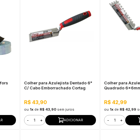
fors
Colher para Azulejista Dentado 6"
Colher para Azule
C/ Cabo Emborrachado Cortag
Quadrado 6x6mm
Emborrachado Co
R$ 43,90
R$ 42,99
ou
1x
de
R$ 43,90
sem juros
ou
1x
de
R$ 42,99
s
-
+
-
+
AR
ADICIONAR