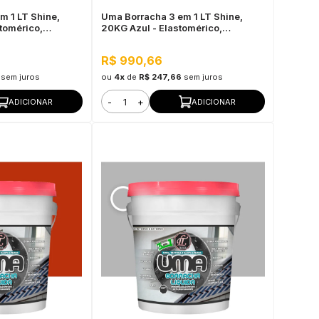
m 1 LT Shine,
Uma Borracha 3 em 1 LT Shine,
tomérico,
20KG Azul - Elastomérico,
e
Impermeabilizante
R$ 990,66
sem juros
ou
4x
de
R$ 247,66
sem juros
-
+
ADICIONAR
ADICIONAR