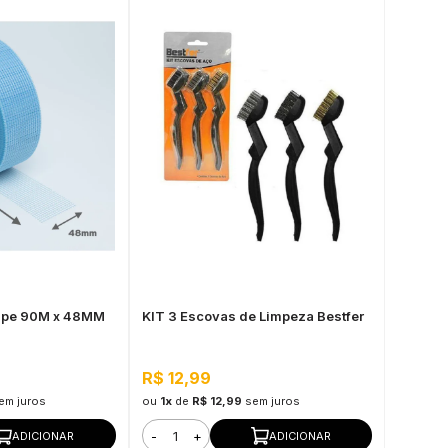
tape 90M x 48MM
KIT 3 Escovas de Limpeza Bestfer
R$ 12,99
em juros
ou
1x
de
R$ 12,99
sem juros
-
+
ADICIONAR
ADICIONAR