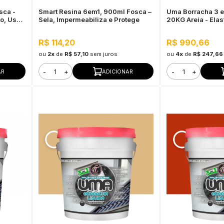
sca -
Smart Resina 6em1, 900ml Fosca –
Uma Borracha 3 e
ho, Uso
Sela, Impermeabiliza e Protege
20KG Areia - Elas
Impermeabilizant
R$ 114,20
R$ 990,66
ou
2x
de
R$ 57,10
sem juros
ou
4x
de
R$ 247,66
-
+
-
+
AR
ADICIONAR