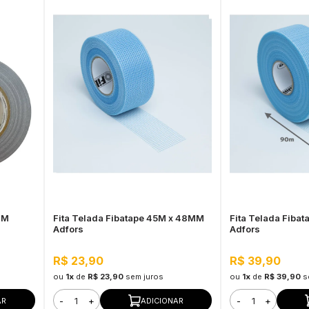
MM
Fita Telada Fibatape 45M x 48MM
Fita Telada Fiba
Adfors
Adfors
R$ 23,90
R$ 39,90
ou
1x
de
R$ 23,90
sem juros
ou
1x
de
R$ 39,90
s
-
+
-
+
AR
ADICIONAR