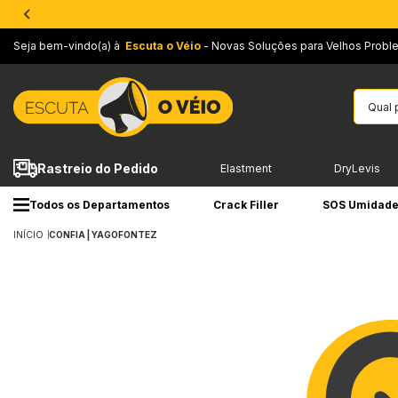
Seja bem-vindo(a) à
Escuta o Véio
- Novas Soluções para Velhos Probl
Rastreio do Pedido
Elastment
DryLevis
Todos os Departamentos
Crack Filler
SOS Umidad
INÍCIO
CONFIA | YAGOFONTEZ