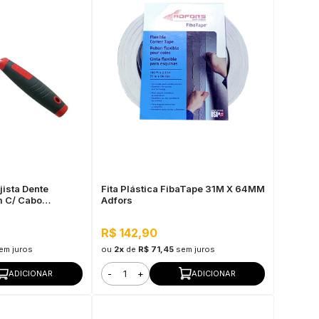
jista Dente
Fita Plástica FibaTape 31M X 64MM
 C/ Cabo
Adfors
rtag
R$ 142,90
em juros
ou
2x
de
R$ 71,45
sem juros
-
+
ADICIONAR
ADICIONAR