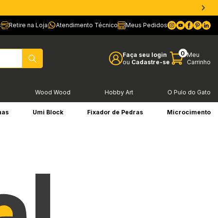
s
Retire na Loja
Atendimento Técnico
Meus Pedidos
0
Faça seu login
Meu
ou
Cadastre-se
Carrinho
l
Wood Wood
Hobby Art
O Pulo do Gato
has
Umi Block
Fixador de Pedras
Microcimento