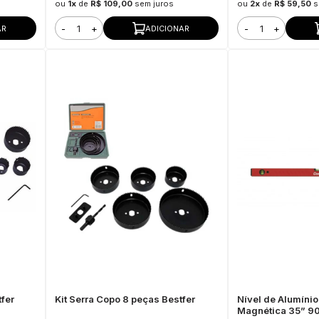
ou
1x
de
R$ 109,00
sem juros
ou
2x
de
R$ 59,50
s
-
+
-
+
AR
ADICIONAR
tfer
Kit Serra Copo 8 peças Bestfer
Nível de Alumíni
Magnética 35” 9