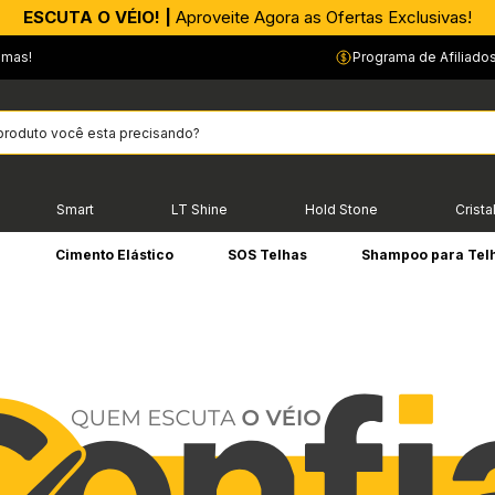
APROVEITE AGORA |
PIX parcelado em até 4x sem Juros!*
emas!
Programa de Afiliado
Smart
LT Shine
Hold Stone
Crista
e
Cimento Elástico
SOS Telhas
Shampoo para Tel