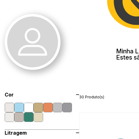
Minha L
Estes s
Cor
30 Produto(s)
Litragem