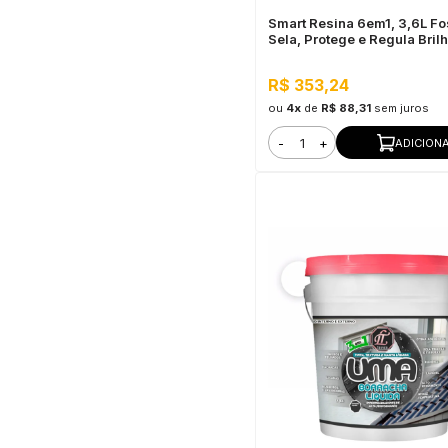
Smart Resina 6em1, 3,6L Fo
Sela, Protege e Regula Bril
Interno e Externo
R$ 353,24
ou
4x
de
R$ 88,31
sem juros
-
+
ADICION