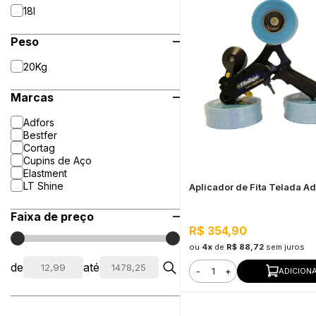
18l
Peso
20Kg
Marcas
Adfors
Bestfer
Cortag
Cupins de Aço
Elastment
LT Shine
Aplicador de Fita Telada Ad
Faixa de preço
R$ 354,90
ou
4x
de
R$ 88,72
sem juros
de
até
-
+
ADICION