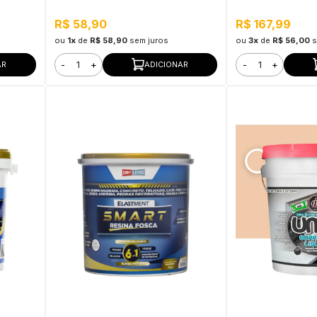
R$ 58,90
R$ 167,99
ou
1x
de
R$ 58,90
sem juros
ou
3x
de
R$ 56,00
s
-
+
-
+
AR
ADICIONAR