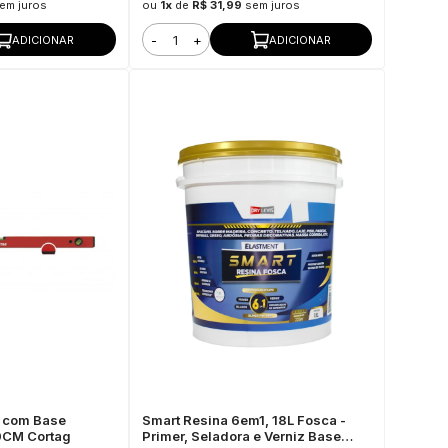
em juros
ou
1x
de
R$ 31,99
sem juros
-
+
ADICIONAR
ADICIONAR
o com Base
Smart Resina 6em1, 18L Fosca -
0CM Cortag
Primer, Seladora e Verniz Base