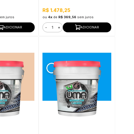
Água
R$ 1.478,25
em juros
ou
4x
de
R$ 369,56
sem juros
-
+
ADICIONAR
ADICIONAR