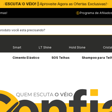
APROVEITE AGORA |
PIX parcelado em até 4x sem Juros!*
emas!
Programa de Afiliado
Smart
LT Shine
Hold Stone
Crista
e
Cimento Elástico
SOS Telhas
Shampoo para Tel