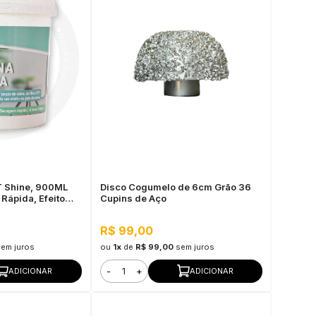
LT Shine, 900ML
Disco Cogumelo de 6cm Grão 36
Rápida, Efeito
Cupins de Aço
R$ 99,00
sem juros
ou
1x
de
R$ 99,00
sem juros
-
+
ADICIONAR
ADICIONAR