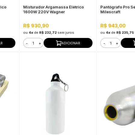
rico
Misturador Argamassa Elétrico
Pantógrafo Pro 
1600W 220V Wagner
Milescraft
R$ 930,90
R$ 943,00
ou
4x
de
R$ 232,72
sem juros
ou
4x
de
R$ 235,75
-
+
-
+
AR
ADICIONAR