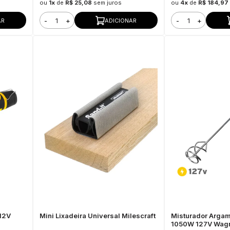
ou
1x
de
R$ 25,08
sem juros
ou
4x
de
R$ 184,97
-
+
-
+
AR
ADICIONAR
 12V
Mini Lixadeira Universal Milescraft
Misturador Argam
1050W 127V Wag