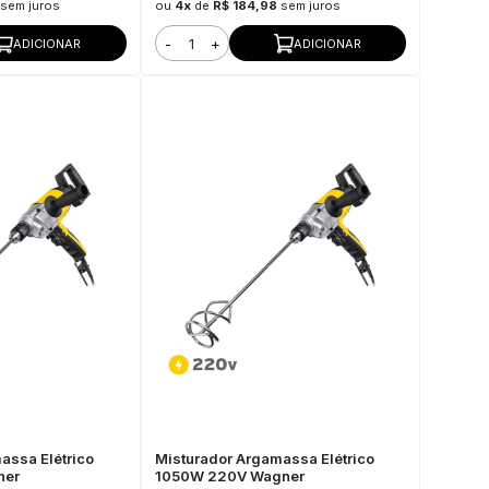
sem juros
ou
4x
de
R$ 184,98
sem juros
-
+
ADICIONAR
ADICIONAR
assa Elétrico
Misturador Argamassa Elétrico
ner
1050W 220V Wagner