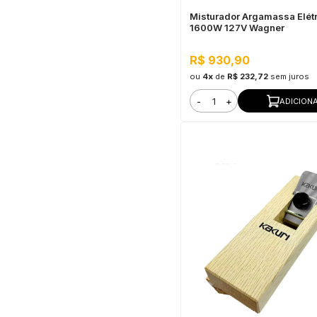
Misturador Argamassa Elét
1600W 127V Wagner
R$ 930,90
ou
4x
de
R$ 232,72
sem juros
-
+
ADICION