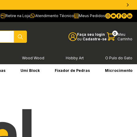
s
Retire na Loja
Atendimento Técnico
Meus Pedidos
0
Faça seu login
Meu
ou
Cadastre-se
Carrinho
l
Wood Wood
Hobby Art
O Pulo do Gato
has
Umi Block
Fixador de Pedras
Microcimento