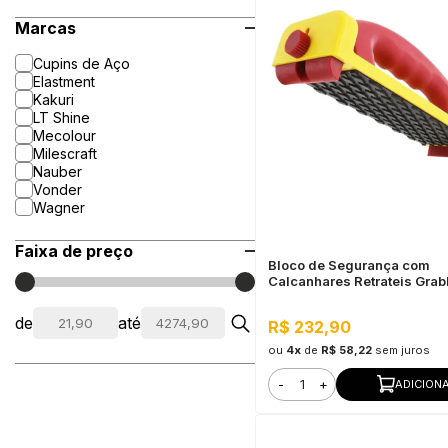
Marcas
Cupins de Aço
Elastment
Kakuri
LT Shine
Mecolour
Milescraft
Nauber
Vonder
Wagner
Faixa de preço
Bloco de Segurança com
Calcanhares Retrateis Grab
Plus Milescraft
de
até
R$ 232,90
ou
4x
de
R$ 58,22
sem juros
-
+
ADICION