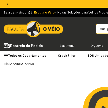
Seja bem-vindo(a) à
Escuta o Véio
- Novas Soluções para Velhos Probl
Rastreio do Pedido
Elastment
DryLevis
Todos os Departamentos
Crack Filler
SOS Umidad
INÍCIO
CONFIA | XANDE