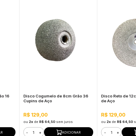
ão 16
Disco Cogumelo de 8cm Grão 36
Disco Reto de 12
Cupins de Aço
de Aço
R$ 129,00
R$ 129,00
ou
2x
de
R$ 64,50
sem juros
ou
2x
de
R$ 64,50
s
-
+
-
+
AR
ADICIONAR