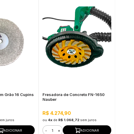
cm Grão 16 Cupins
Fresadora de Concreto FN-1650
Nauber
R$ 4.274,90
em juros
ou
4x
de
R$ 1.068,72
sem juros
-
+
ADICIONAR
ADICIONAR