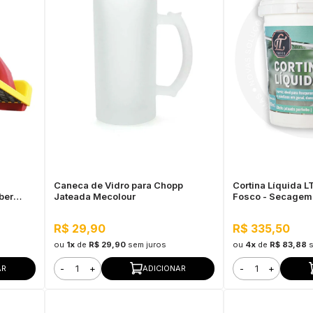
Caneca de Vidro para Chopp
Cortina Líquida 
ber
Jateada Mecolour
Fosco - Secagem 
Jateado
R$ 29,90
R$ 335,50
ou
1x
de
R$ 29,90
sem juros
ou
4x
de
R$ 83,88
-
+
-
+
AR
ADICIONAR