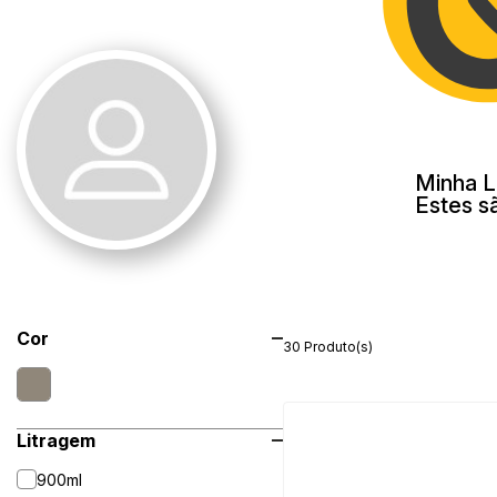
Minha L
Estes s
Cor
30 Produto(s)
Litragem
900ml