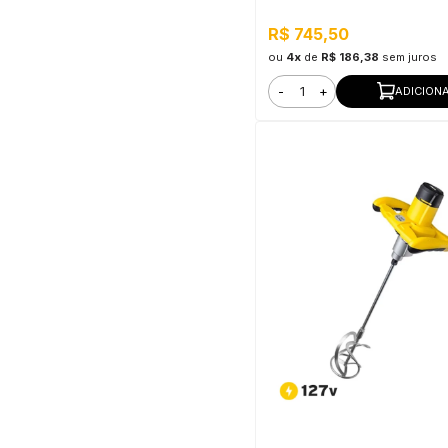
R$ 745,50
ou
4x
de
R$ 186,38
sem juros
-
+
ADICION