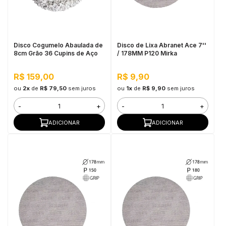
in Stone
toda a categoria
Disco Cogumelo Abaulada de
Disco de Lixa Abranet Ace 7''
8cm Grão 36 Cupins de Aço
/ 178MM P120 Mirka
R$ 159,00
R$ 9,90
ou
2x
de
R$ 79,50
sem juros
ou
1x
de
R$ 9,90
sem juros
-
+
-
+
ADICIONAR
ADICIONAR