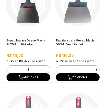
Espátula para Gesso Macia
Espátula para Gesso Macia
14CM L'outil Parfait
16CM L'outil Parfait
R$ 111,50
R$ 116,35
ou
2x
de
R$ 55,75
sem juros
ou
2x
de
R$ 58,18
sem juros
-
+
-
+
ADICIONAR
ADICIONAR