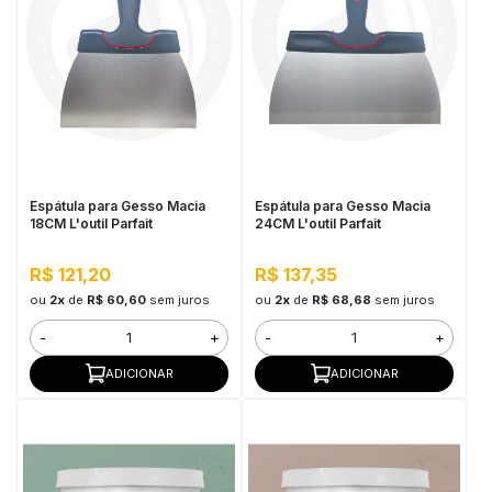
Espátula para Gesso Macia
Espátula para Gesso Macia
18CM L'outil Parfait
24CM L'outil Parfait
R$ 121,20
R$ 137,35
ou
2x
de
R$ 60,60
sem juros
ou
2x
de
R$ 68,68
sem juros
-
+
-
+
ADICIONAR
ADICIONAR