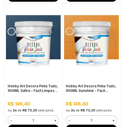
Hobby Art Decora Pinta Tudo,
Hobby Art Decora Pinta Tudo,
900ML Safira - Fácil Limpeza,
900ML Sunshine - Fácil
Secagem Rápida
Limpeza, Secagem Rápida
R$ 146,40
R$ 146,40
ou
2x
de
R$ 73,20
sem juros
ou
2x
de
R$ 73,20
sem juros
-
+
-
+