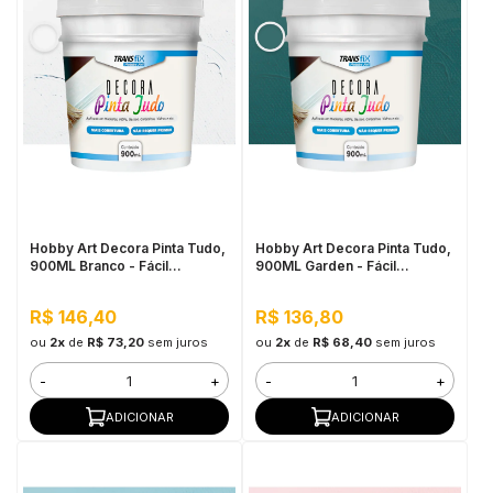
Hobby Art Decora Pinta Tudo,
Hobby Art Decora Pinta Tudo,
900ML Branco - Fácil
900ML Garden - Fácil
Limpeza, Secagem Rápida
Limpeza, Secagem Rápida
R$ 146,40
R$ 136,80
ou
2x
de
R$ 73,20
sem juros
ou
2x
de
R$ 68,40
sem juros
-
+
-
+
ADICIONAR
ADICIONAR