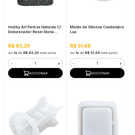
in Stone
toda a categoria
Hobby Art Pedras Naturais C/
Molde de Silicone Candelabro
Endurecedor Resin Stone
Lua
1,080kg Vesúvio
R$ 83,20
R$ 51,69
ou
1x
de
R$ 83,20
sem juros
ou
1x
de
R$ 51,69
sem juros
-
+
-
+
ADICIONAR
ADICIONAR