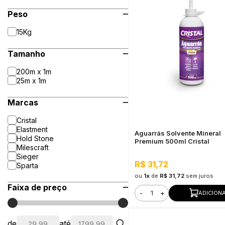
Peso
15Kg
Tamanho
200m x 1m
25m x 1m
Marcas
Cristal
Elastment
Aguarrás Solvente Mineral
Hold Stone
Premium 500ml Cristal
Milescraft
Sieger
R$ 31,72
Sparta
ou
1x
de
R$ 31,72
sem juros
Faixa de preço
-
+
ADICION
de
até