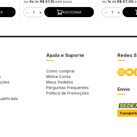
ou
4x
de
R$ 61,10
sem juros
ou
1x
de
R$ 67,00
s
-
+
-
+
AR
ADICIONAR
Ajuda e Suporte
Redes S
Como comprar
s
Minha Conta
uções
Meus Pedidos
Perguntas Frequentes
Envio
Política de Promoções
ualificado