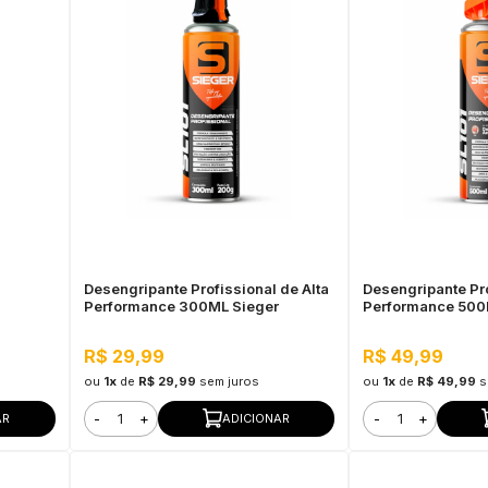
Desengripante Profissional de Alta
Desengripante Pro
Performance 300ML Sieger
Performance 500
R$ 29,99
R$ 49,99
ou
1x
de
R$ 29,99
sem juros
ou
1x
de
R$ 49,99
s
-
+
-
+
AR
ADICIONAR