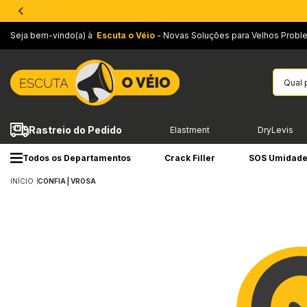
Seja bem-vindo(a) à
Escuta o Véio
- Novas Soluções para Velhos Probl
Rastreio do Pedido
Elastment
DryLevis
Todos os Departamentos
Crack Filler
SOS Umidad
INÍCIO
CONFIA | VROSA