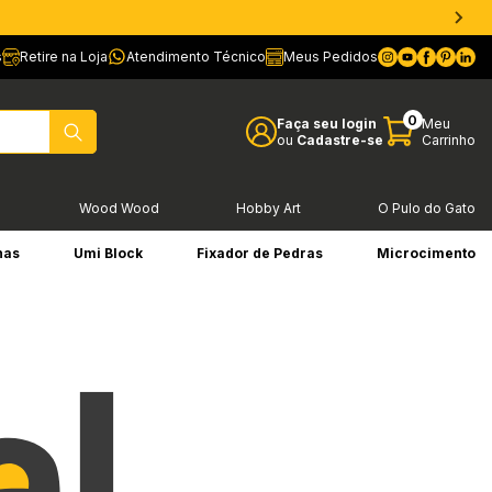
s
Retire na Loja
Atendimento Técnico
Meus Pedidos
0
Faça seu login
Meu
ou
Cadastre-se
Carrinho
l
Wood Wood
Hobby Art
O Pulo do Gato
has
Umi Block
Fixador de Pedras
Microcimento