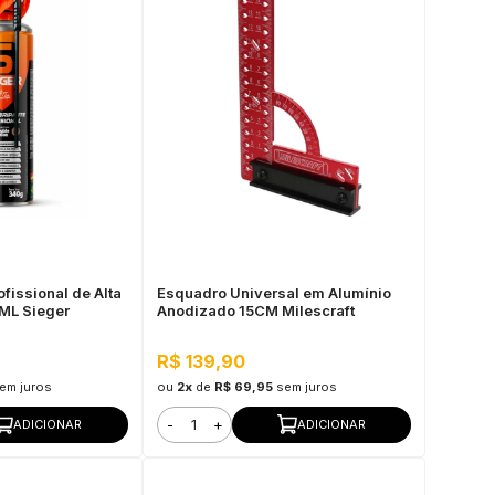
fissional de Alta
Esquadro Universal em Alumínio
ML Sieger
Anodizado 15CM Milescraft
R$ 139,90
em juros
ou
2x
de
R$ 69,95
sem juros
-
+
ADICIONAR
ADICIONAR