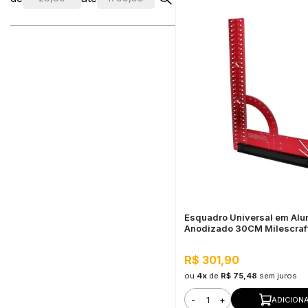
Esquadro Universal em Alu
Anodizado 30CM Milescraf
R$ 301,90
ou
4x
de
R$ 75,48
sem juros
-
+
ADICION