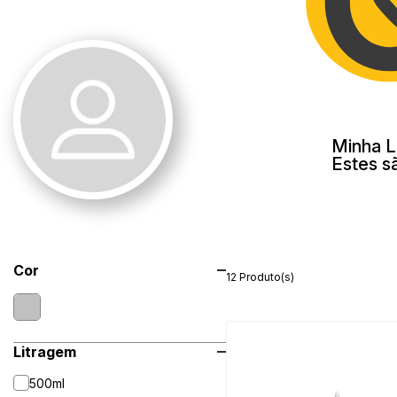
Minha L
Estes s
Cor
12 Produto(s)
Litragem
500ml