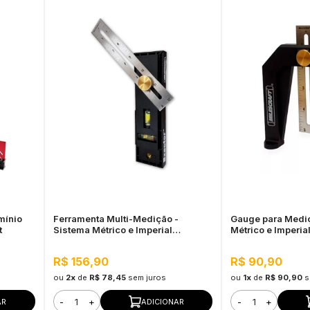
mínio
Ferramenta Multi-Medição -
Gauge para Mediç
t
Sistema Métrico e Imperial
Métrico e Imperial
Milescraft
R$ 156,90
R$ 90,90
ou
2x
de
R$ 78,45
sem juros
ou
1x
de
R$ 90,90
s
-
+
-
+
AR
ADICIONAR