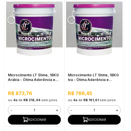
Microcimento LT Shine, 18KG
Microcimento LT Shine, 18KG
Arábia - Ótima Aderência e
Iva - Ótima Aderência e
Flexibilidade
Flexibilidade
R$ 873,76
R$ 766,45
ou
4x
de
R$ 218,44
sem juros
ou
4x
de
R$ 191,61
sem juros
-
+
-
+
ADICIONAR
ADICIONAR