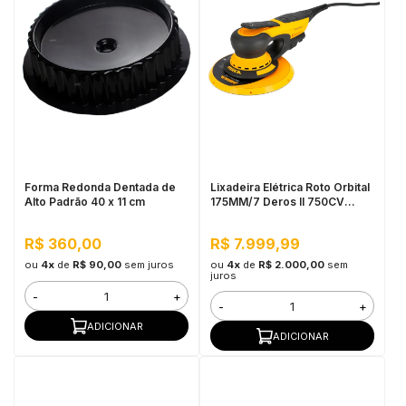
Forma Redonda Dentada de
Lixadeira Elétrica Roto Orbital
Alto Padrão 40 x 11 cm
175MM/7 Deros II 750CV
Mirka
R$ 360,00
R$ 7.999,99
ou
4x
de
R$ 90,00
sem juros
ou
4x
de
R$ 2.000,00
sem
juros
-
+
-
+
ADICIONAR
ADICIONAR