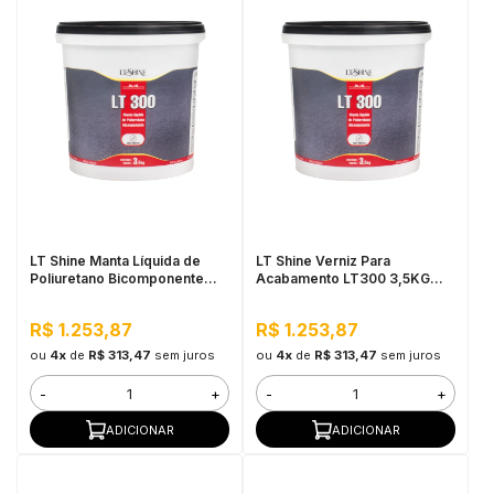
LT Shine Manta Líquida de
LT Shine Verniz Para
Poliuretano Bicomponente
Acabamento LT300 3,5KG
LT300 3,5KG Fosco Incolor
Fosco Branco
R$ 1.253,87
R$ 1.253,87
ou
4x
de
R$ 313,47
sem juros
ou
4x
de
R$ 313,47
sem juros
-
+
-
+
ADICIONAR
ADICIONAR