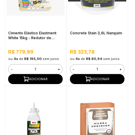
Cimento Elástico Elastment
Concrete Stain 3,6L Nanquim
White 15kg - Redutor de
Temperatura
R$ 779,99
R$ 323,78
ou
4x
de
R$ 195,00
sem juros
ou
4x
de
R$ 80,94
sem juros
-
+
-
+
ADICIONAR
ADICIONAR