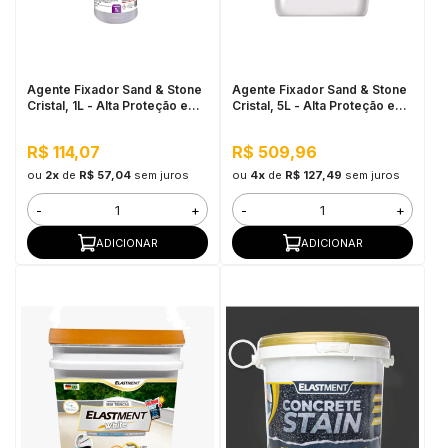
in Stone
toda a categoria
Agente Fixador Sand & Stone
Agente Fixador Sand & Stone
Cristal, 1L - Alta Proteção e
Cristal, 5L - Alta Proteção e
Fixação
Fixação
R$ 114,07
R$ 509,96
ou
2x
de
R$ 57,04
sem juros
ou
4x
de
R$ 127,49
sem juros
-
+
-
+
ADICIONAR
ADICIONAR