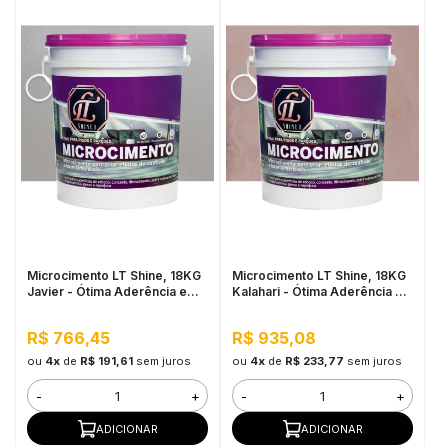
Microcimento LT Shine, 18KG
Microcimento LT Shine, 18KG
Javier - Ótima Aderência e
Kalahari - Ótima Aderência e
Flexibilidade
Flexibilidade
R$ 766,45
R$ 935,08
ou
4x
de
R$ 191,61
sem juros
ou
4x
de
R$ 233,77
sem juros
-
+
-
+
ADICIONAR
ADICIONAR