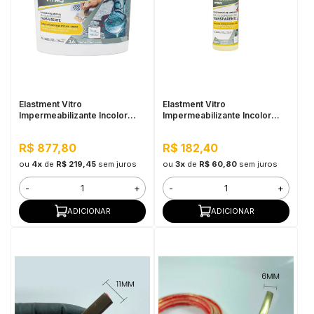
Elastment Vitro
Elastment Vitro
Impermeabilizante Incolor
Impermeabilizante Incolor
3,6KG
500ml
R$ 877,80
R$ 182,40
ou
4x
de
R$ 219,45
sem juros
ou
3x
de
R$ 60,80
sem juros
-
+
-
+
ADICIONAR
ADICIONAR