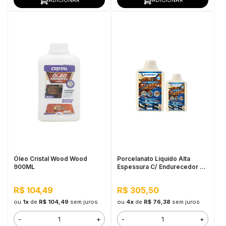
Óleo Cristal Wood Wood
Porcelanato Liquido Alta
900ML
Espessura C/ Endurecedor Kit
1,340KG
R$ 104,49
R$ 305,50
ou
1x
de
R$ 104,49
sem juros
ou
4x
de
R$ 76,38
sem juros
-
+
-
+