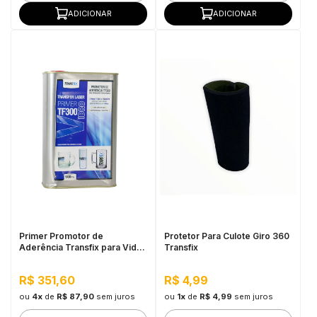
ADICIONAR
ADICIONAR
Primer Promotor de
Protetor Para Culote Giro 360
Aderência Transfix para Vidro
Transfix
TF300, 900ML
R$ 351,60
R$ 4,99
ou
4x
de
R$ 87,90
sem juros
ou
1x
de
R$ 4,99
sem juros