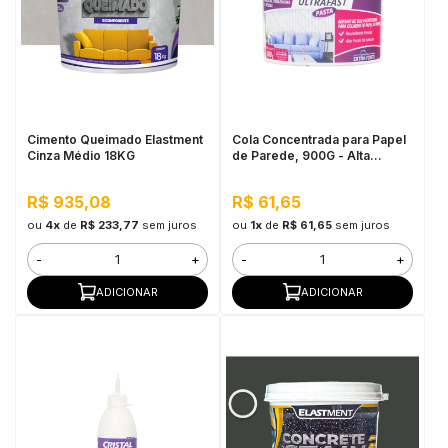
in Stone
toda a categoria
Cimento Queimado Elastment
Cola Concentrada para Papel
Cinza Médio 18KG
de Parede, 900G - Alta
Adesão e Baixo Tempo de
Secagem
R$ 935,08
R$ 61,65
ou
4x
de
R$ 233,77
sem juros
ou
1x
de
R$ 61,65
sem juros
-
+
-
+
ADICIONAR
ADICIONAR