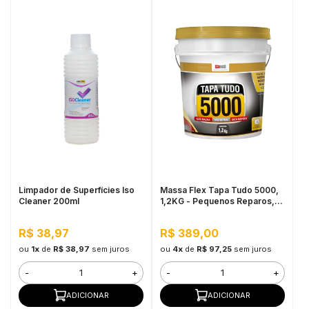
Limpador de Superfícies Iso
Massa Flex Tapa Tudo 5000,
Cleaner 200ml
1,2KG - Pequenos Reparos,
Fácil Aplicação
R$ 38,97
R$ 389,00
ou
1x
de
R$ 38,97
sem juros
ou
4x
de
R$ 97,25
sem juros
-
+
-
+
ADICIONAR
ADICIONAR