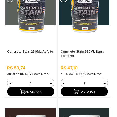
Concrete Stain 250ML Asfalto
Concrete Stain 250ML Barra
de Ferro
R$ 53,74
R$ 47,10
ou
1x
de
R$ 53,74
sem juros
ou
1x
de
R$ 47,10
sem juros
-
+
-
+
ADICIONAR
ADICIONAR