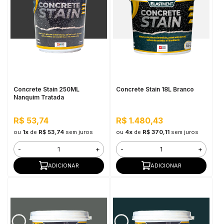
Concrete Stain 250ML
Concrete Stain 18L Branco
Nanquim Tratada
R$ 53,74
R$ 1.480,43
ou
1x
de
R$ 53,74
sem juros
ou
4x
de
R$ 370,11
sem juros
-
+
-
+
ADICIONAR
ADICIONAR