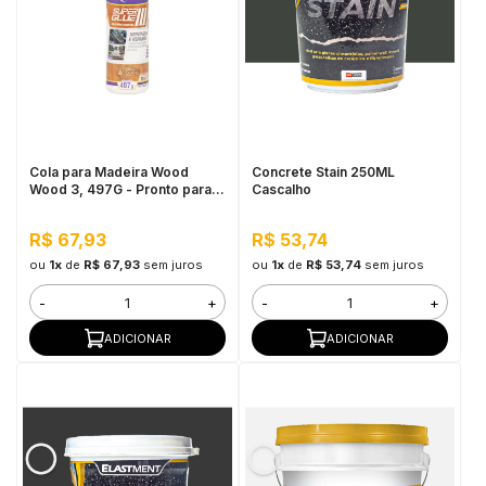
Cola para Madeira Wood
Concrete Stain 250ML
Wood 3, 497G - Pronto para
Cascalho
Uso, Ótimo Rendimento
R$ 67,93
R$ 53,74
ou
1x
de
R$ 67,93
sem juros
ou
1x
de
R$ 53,74
sem juros
-
+
-
+
ADICIONAR
ADICIONAR