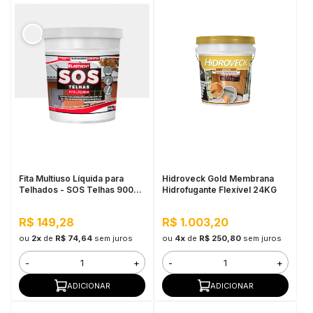
Fita Multiuso Líquida para
Hidroveck Gold Membrana
Telhados - SOS Telhas 900G
Hidrofugante Flexível 24KG
Branco
R$ 149,28
R$ 1.003,20
ou
2x
de
R$ 74,64
sem juros
ou
4x
de
R$ 250,80
sem juros
-
+
-
+
ADICIONAR
ADICIONAR