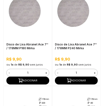
Disco de Lixa Abranet Ace 7''
Disco de Lixa Abranet Ace 7''
/ 178MM P180 Mirka
/ 178MM P240 Mirka
R$ 9,90
R$ 9,90
ou
1x
de
R$ 9,90
sem juros
ou
1x
de
R$ 9,90
sem juros
-
+
-
+
ADICIONAR
ADICIONAR