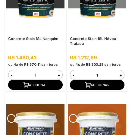
Concrete Stain 18L Nanquim
Concrete Stain 18L Névoa
Tratada
R$ 1.480,43
R$ 1.212,99
ou
4x
de
R$ 370,11
sem juros
ou
4x
de
R$ 303,25
sem juros
-
+
-
+
ADICIONAR
ADICIONAR