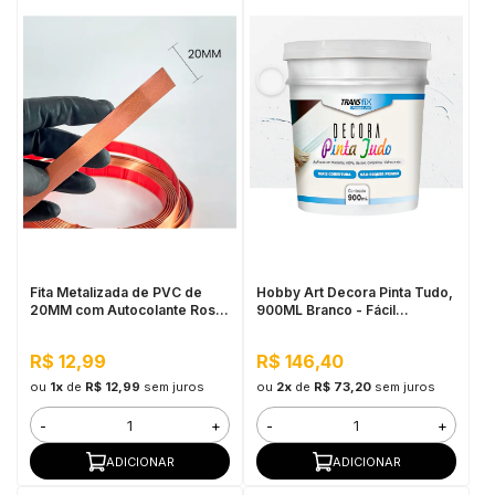
Fita Metalizada de PVC de
Hobby Art Decora Pinta Tudo,
20MM com Autocolante Rose
900ML Branco - Fácil
Gold - Por Metro
Limpeza, Secagem Rápida
R$ 12,99
R$ 146,40
ou
1x
de
R$ 12,99
sem juros
ou
2x
de
R$ 73,20
sem juros
-
+
-
+
ADICIONAR
ADICIONAR