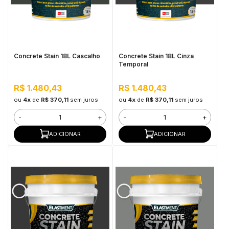
Concrete Stain 18L Cascalho
Concrete Stain 18L Cinza
Temporal
R$ 1.480,43
R$ 1.480,43
ou
4x
de
R$ 370,11
sem juros
ou
4x
de
R$ 370,11
sem juros
-
+
-
+
ADICIONAR
ADICIONAR