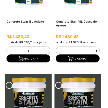
in Stone
toda a categoria
Concrete Stain 18L Asfalto
Concrete Stain 18L Casca de
Árvore
R$ 1.480,43
R$ 1.480,43
ou
4x
de
R$ 370,11
sem juros
ou
4x
de
R$ 370,11
sem juros
-
+
-
+
ADICIONAR
ADICIONAR