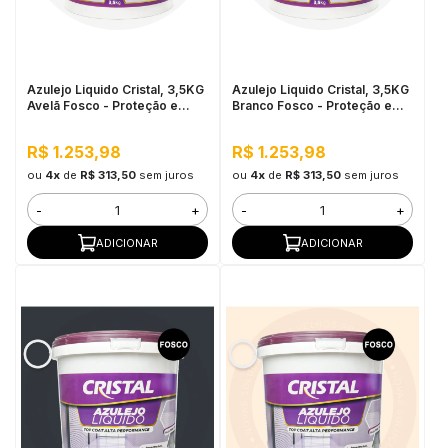
in Stone
toda a categoria
Azulejo Liquido Cristal, 3,5KG
Azulejo Liquido Cristal, 3,5KG
Avelã Fosco - Proteção e
Branco Fosco - Proteção e
Impermeabilização
Impermeabilização
R$ 1.253,98
R$ 1.253,98
ou
4x
de
R$ 313,50
sem juros
ou
4x
de
R$ 313,50
sem juros
-
+
-
+
ADICIONAR
ADICIONAR