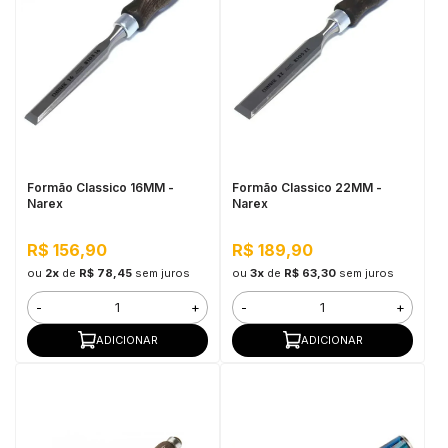
Formão Classico 16MM -
Formão Classico 22MM -
Narex
Narex
R$ 156,90
R$ 189,90
ou
2x
de
R$ 78,45
sem juros
ou
3x
de
R$ 63,30
sem juros
-
+
-
+
ADICIONAR
ADICIONAR