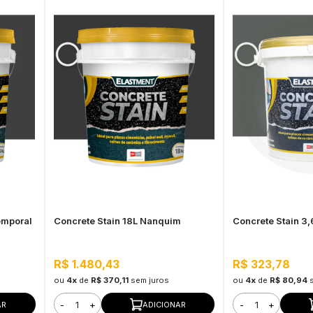
emporal
Concrete Stain 18L Nanquim
Concrete Stain 3,
R$ 1.480,43
R$ 323,78
ou
4x
de
R$ 370,11
sem juros
ou
4x
de
R$ 80,94
-
+
-
+
AR
ADICIONAR