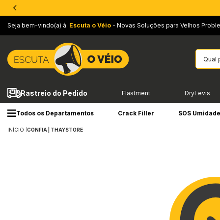
Seja bem-vindo(a) à
Escuta o Véio
- Novas Soluções para Velhos Probl
Rastreio do Pedido
Elastment
DryLevis
Todos os Departamentos
Crack Filler
SOS Umidad
INÍCIO
CONFIA | THAYSTORE