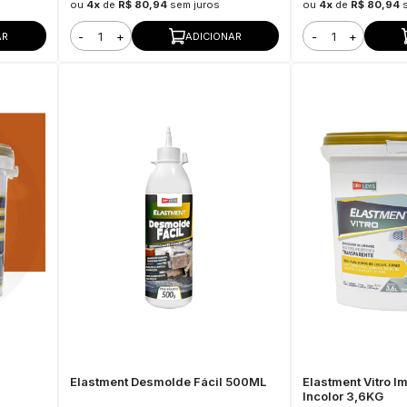
ou
4x
de
R$ 80,94
sem juros
ou
4x
de
R$ 80,94
-
+
-
+
AR
ADICIONAR
Elastment Desmolde Fácil 500ML
Elastment Vitro I
Incolor 3,6KG