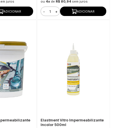
sem juros
ou
4x
de
R$ 80,94
sem juros
-
+
ADICIONAR
ADICIONAR
mpermeabilizante
Elastment Vitro Impermeabilizante
Incolor 500ml