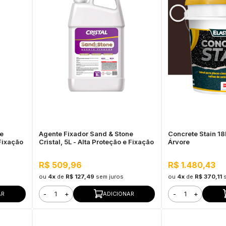
ne
Agente Fixador Sand & Stone
Concrete Stain 1
 Fixação
Cristal, 5L - Alta Proteção e Fixação
Árvore
R$ 509,96
R$ 1.480,43
ou
4x
de
R$ 127,49
sem juros
ou
4x
de
R$ 370,11
-
+
-
+
AR
ADICIONAR