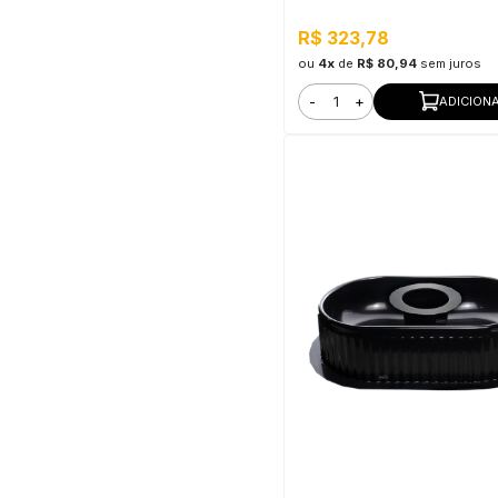
R$ 323,78
ou
4x
de
R$ 80,94
sem juros
-
+
ADICION