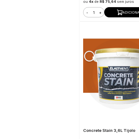
ou
4x
de
R$ 75,64
sem juros
-
+
ADICION
Concrete Stain 3,6L Tijolo