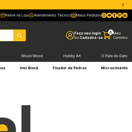
s
Retire na Loja
Atendimento Técnico
Meus Pedidos
0
Faça seu login
Meu
ou
Cadastre-se
Carrinho
l
Wood Wood
Hobby Art
O Pulo do Gato
has
Umi Block
Fixador de Pedras
Microcimento