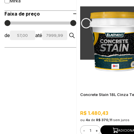
Mirka
Faixa de preço
de
até
Concrete Stain 18L Cinza T
R$ 1.480,43
ou
4x
de
R$ 370,11
sem juros
-
+
ADICION