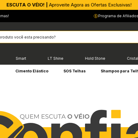
APROVEITE AGORA |
PIX parcelado em até 4x sem Juros!*
emas!
Programa de Afiliado
Smart
LT Shine
Hold Stone
Crista
e
Cimento Elástico
SOS Telhas
Shampoo para Tel