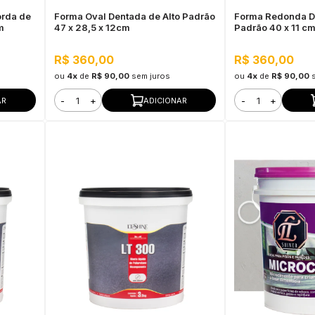
orda de
Forma Oval Dentada de Alto Padrão
Forma Redonda De
m
47 x 28,5 x 12cm
Padrão 40 x 11 c
R$ 360,00
R$ 360,00
ou
4x
de
R$ 90,00
sem juros
ou
4x
de
R$ 90,00
-
+
-
+
AR
ADICIONAR