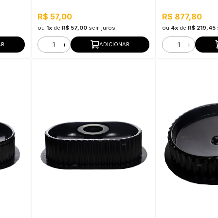
R$ 57,00
R$ 877,80
ou
1x
de
R$ 57,00
sem juros
ou
4x
de
R$ 219,45
-
+
-
+
AR
ADICIONAR