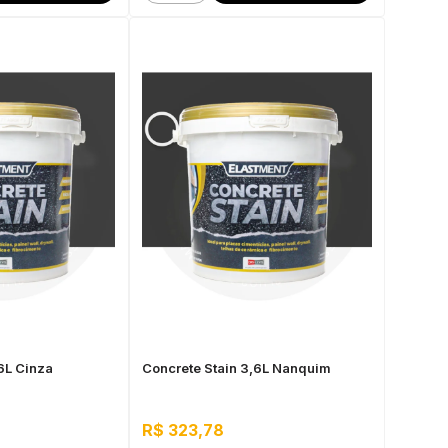
6L Cinza
Concrete Stain 3,6L Nanquim
R$ 323,78