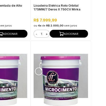
ntada de Alto
Lixadeira Elétrica Roto Orbital
m
175MM/7 Deros II 750CV Mirka
R$ 7.999,99
sem juros
ou
4x
de
R$ 2.000,00
sem juros
-
+
ADICIONAR
ADICIONAR