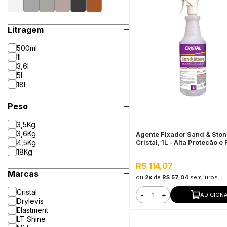
Litragem
500ml
1l
3,6l
5l
18l
Peso
3,5Kg
3,6Kg
Agente Fixador Sand & Sto
4,5Kg
Cristal, 1L - Alta Proteção e
18Kg
R$ 114,07
Marcas
ou
2x
de
R$ 57,04
sem juros
Cristal
-
+
ADICION
Drylevis
Elastment
LT Shine