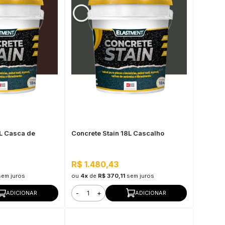
8L Casca de
Concrete Stain 18L Cascalho
R$ 1.480,43
sem juros
ou
4x
de
R$ 370,11
sem juros
-
+
ADICIONAR
ADICIONAR