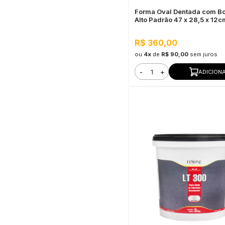
Forma Oval Dentada com B
Alto Padrão 47 x 28,5 x 12c
R$ 360,00
ou
4x
de
R$ 90,00
sem juros
-
+
ADICION