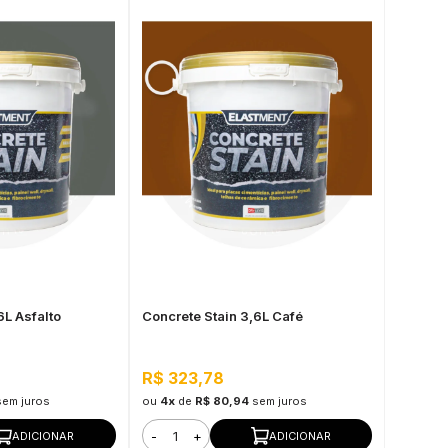
6L Asfalto
Concrete Stain 3,6L Café
R$ 323,78
sem juros
ou
4x
de
R$ 80,94
sem juros
-
+
ADICIONAR
ADICIONAR