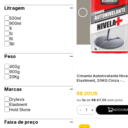
Litragem
500ml
900ml
1l
5l
6l
18l
Peso
400g
900g
Cimento Autonivelante Nive
20Kg
Elastment, 20KG Cinza -
Nivelamento Fácil para Piso
Marcas
Secagem Rápida
R$ 201,15
Drylevis
ou
3x
de
R$ 67,05
sem juros
Elastment
Hold Stone
-
+
ADICION
Faixa de preço