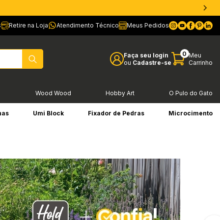
s
Retire na Loja
Atendimento Técnico
Meus Pedidos
0
Faça seu login
Meu
ou
Cadastre-se
Carrinho
l
Wood Wood
Hobby Art
O Pulo do Gato
has
Umi Block
Fixador de Pedras
Microcimento