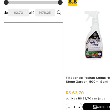
de
até
Fixador de Pedras Soltas H
Stone Garden, 500ml Semi-B
Alta Fixação e Durabilidade
R$ 62,70
ou
1x
de
R$ 62,70
sem juros
-
+
ADICION