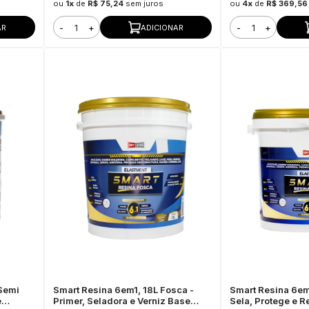
ou
1x
de
R$ 75,24
sem juros
ou
4x
de
R$ 369,56
-
+
-
+
AR
ADICIONAR
Semi
Smart Resina 6em1, 18L Fosca -
Smart Resina 6em
e
Primer, Seladora e Verniz Base
Sela, Protege e R