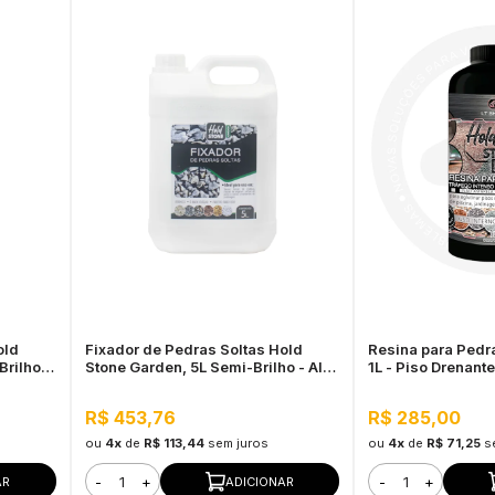
old
Fixador de Pedras Soltas Hold
Resina para Pedra
rilho -
Stone Garden, 5L Semi-Brilho - Alta
1L - Piso Drenante
Fixação e Durabilidade
Calçadas e Esta
R$ 453,76
R$ 285,00
ou
4x
de
R$ 113,44
sem juros
ou
4x
de
R$ 71,25
s
-
+
-
+
AR
ADICIONAR