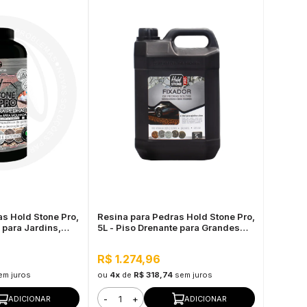
s Hold Stone Pro,
Resina para Pedras Hold Stone Pro,
 para Jardins,
5L - Piso Drenante para Grandes
cionamentos
Áreas Externas
R$ 1.274,96
em juros
ou
4x
de
R$ 318,74
sem juros
-
+
ADICIONAR
ADICIONAR