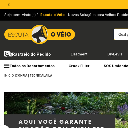
Seja bem-vindo(a) à
Escuta o Véio
- Novas Soluções para Velhos Probl
Rastreio do Pedido
Elastment
DryLevis
Todos os Departamentos
Crack Filler
SOS Umidad
INÍCIO
CONFIA | TECNICALAILA