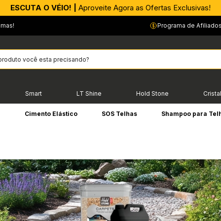
ESCUTA O VÉIO! |
Aproveite Agora as Ofertas Exclusivas!
emas!
Programa de Afiliado
Smart
LT Shine
Hold Stone
Crista
e
Cimento Elástico
SOS Telhas
Shampoo para Tel