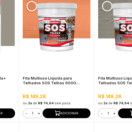
la+
Fita Multiuso Líquida para
Fita Multiuso Líq
Telhados SOS Telhas 900G
Telhados SOS Te
s,
Cerâmica Telha
R$ 149,28
R$ 149,28
ou
2x
de
R$ 74,64
sem juros
ou
2x
de
R$ 74,64
s
-
+
-
+
AR
ADICIONAR