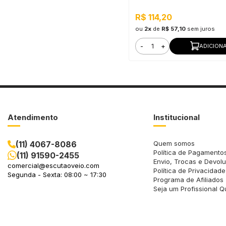
Seladora, Alta Resistência 
R$ 114,20
ou
2x
de
R$ 57,10
sem juros
-
+
ADICION
Atendimento
Institucional
(11) 4067-8086
Quem somos
Política de Pagamento
(11) 91590-2455
Envio, Trocas e Devol
comercial@escutaoveio.com
Política de Privacidade
Segunda - Sexta: 08:00 ~ 17:30
Programa de Afiliados
Seja um Profissional Q