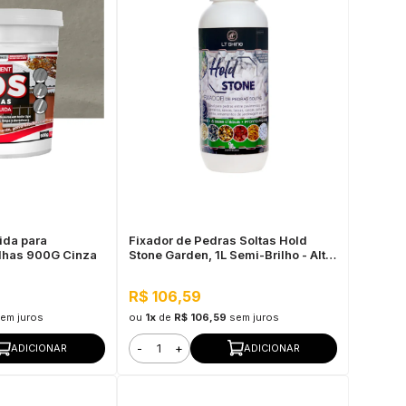
uida para
Fixador de Pedras Soltas Hold
lhas 900G Cinza
Stone Garden, 1L Semi-Brilho - Alta
Fixação e Durabilidade
R$ 106,59
em juros
ou
1x
de
R$ 106,59
sem juros
-
+
ADICIONAR
ADICIONAR