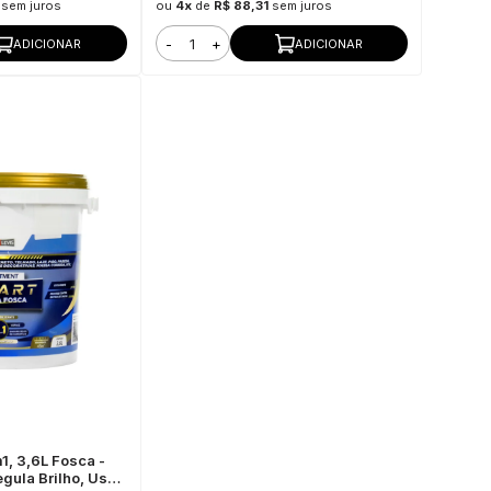
sem juros
ou
4x
de
R$ 88,31
sem juros
-
+
ADICIONAR
ADICIONAR
1, 3,6L Fosca -
egula Brilho, Uso