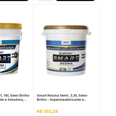
, 18L Semi Brilho
Smart Resina 5em1, 3,6L Semi-
te e Seladora,
Brilho - Impermeabilizante e
à Água
Seladora, Alta Resistência à Água
R$ 353,24