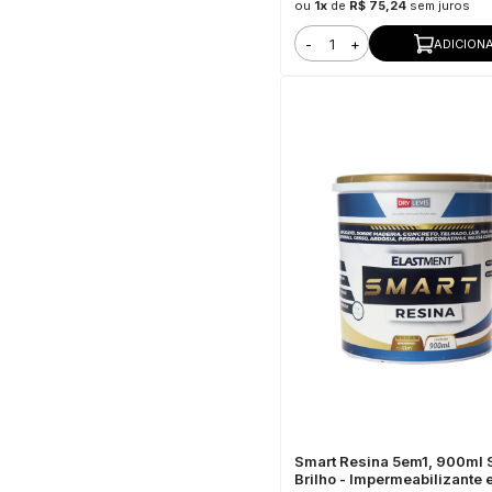
ou
1x
de
R$ 75,24
sem juros
-
+
ADICION
Smart Resina 5em1, 900ml 
Brilho - Impermeabilizante 