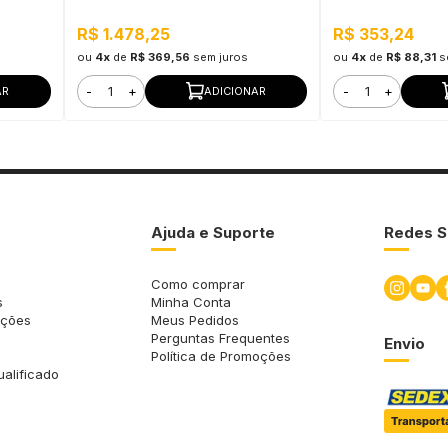
à Água
Água
Interno e Externo
R$ 1.478,25
R$ 353,24
ou
4x
de
R$ 369,56
sem juros
ou
4x
de
R$ 88,31
s
-
+
-
+
AR
ADICIONAR
Ajuda e Suporte
Redes S
Como comprar
s
Minha Conta
uções
Meus Pedidos
Perguntas Frequentes
Envio
Política de Promoções
ualificado