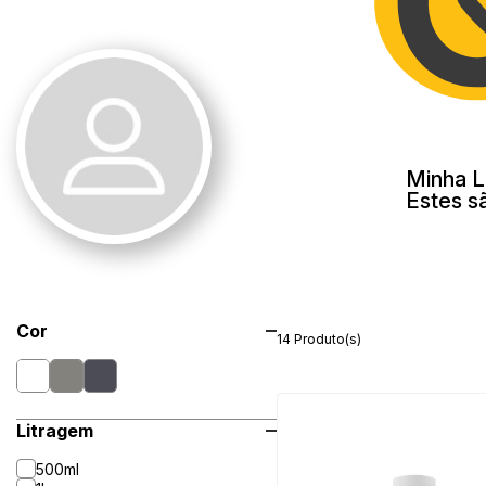
Minha L
Estes s
Cor
14 Produto(s)
Litragem
500ml