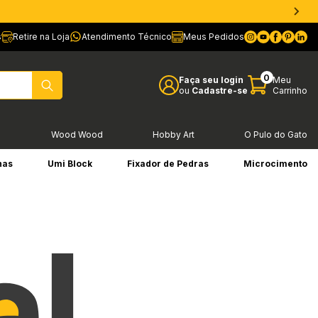
s
Retire na Loja
Atendimento Técnico
Meus Pedidos
0
Faça seu login
Meu
ou
Cadastre-se
Carrinho
l
Wood Wood
Hobby Art
O Pulo do Gato
has
Umi Block
Fixador de Pedras
Microcimento