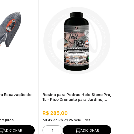
ra Escavação de
Resina para Pedras Hold Stone Pro,
1L - Piso Drenante para Jardins,
Calçadas e Estacionamentos
R$ 285,00
em juros
ou
4x
de
R$ 71,25
sem juros
-
+
ADICIONAR
ADICIONAR