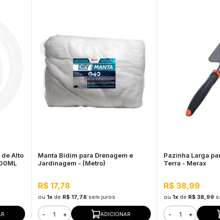
 de Alto
Manta Bidim para Drenagem e
Pazinha Larga pa
500ML
Jardinagem - (Metro)
Terra - Merax
R$ 17,78
R$ 38,99
ou
1x
de
R$ 17,78
sem juros
ou
1x
de
R$ 38,99
s
-
+
-
+
AR
ADICIONAR