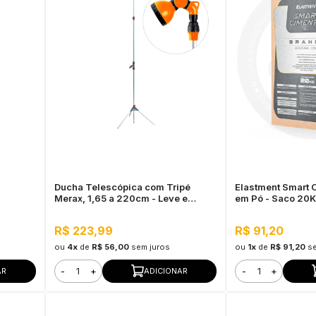
Ducha Telescópica com Tripé
Elastment Smart C
Merax, 1,65 a 220cm - Leve e
em Pó - Saco 20
Resistente
R$ 223,99
R$ 91,20
ou
4x
de
R$ 56,00
sem juros
ou
1x
de
R$ 91,20
s
-
+
-
+
AR
ADICIONAR