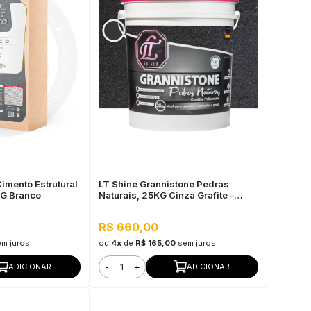
imento Estrutural
LT Shine Grannistone Pedras
KG Branco
Naturais, 25KG Cinza Grafite -
Interno e Externo, Pronto para Uso
R$ 660,00
em juros
ou
4x
de
R$ 165,00
sem juros
-
+
ADICIONAR
ADICIONAR