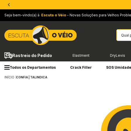
Seja bem-vindo(a) à
Escuta o Véio
- Novas Soluções para Velhos Probl
Rastreio do Pedido
Elastment
DryLevis
Todos os Departamentos
Crack Filler
SOS Umidad
INÍCIO
CONFIA | TALINDICA