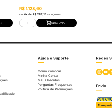
excelente resistência à sujidade
R$ 1.128,60
ou
4x
de
R$ 282,15
sem juros
-
+
AR
ADICIONAR
Ajuda e Suporte
Redes S
Como comprar
s
Minha Conta
uções
Meus Pedidos
Perguntas Frequentes
Envio
Política de Promoções
ualificado