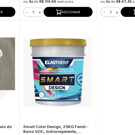
ou
4x
de
R$ 114,98
sem juros
ou
2x
de
R$ 67,45
s
-
+
-
+
AR
ADICIONAR
ulo do
Smart Color Design, 25KG Fendi -
Baixo VOC, hidrorrepelente,