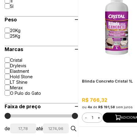
1l
5l
Peso
20Kg
25Kg
Marcas
Cristal
Drylevis
Elastment
Hold Stone
Blinda Concreto Cristal 1L
LT Shine
Merax
O Pulo do Gato
R$ 766,32
Faixa de preço
ou
4x
de
R$ 191,58
sem juros
-
+
ADICION
de
até