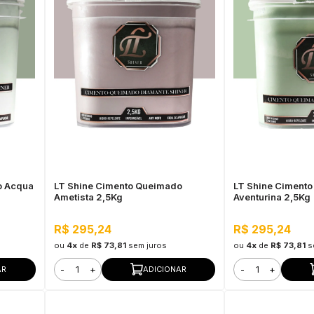
o Acqua
LT Shine Cimento Queimado
LT Shine Ciment
Ametista 2,5Kg
Aventurina 2,5Kg
R$ 295,24
R$ 295,24
ou
4x
de
R$ 73,81
sem juros
ou
4x
de
R$ 73,81
s
-
+
-
+
AR
ADICIONAR