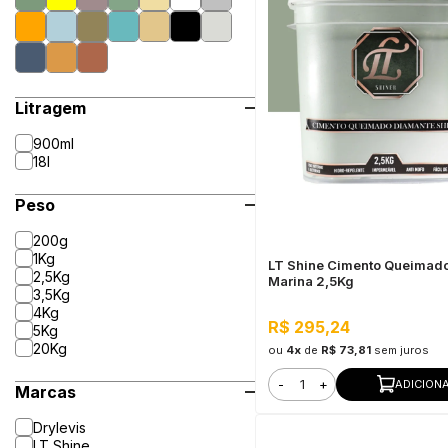
Litragem
900ml
18l
Peso
200g
1Kg
LT Shine Cimento Queimad
2,5Kg
Marina 2,5Kg
3,5Kg
4Kg
R$ 295,24
5Kg
20Kg
ou
4x
de
R$ 73,81
sem juros
-
+
ADICION
Marcas
Drylevis
LT Shine