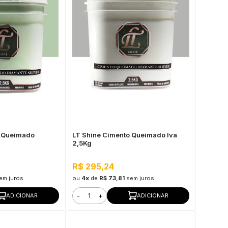
o Queimado
LT Shine Cimento Queimado Iva
2,5Kg
R$ 295,24
em juros
ou
4x
de
R$ 73,81
sem juros
-
+
ADICIONAR
ADICIONAR