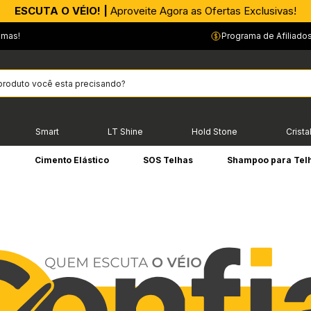
APROVEITE AGORA |
PIX parcelado em até 4x sem Juros!*
emas!
Programa de Afiliado
Smart
LT Shine
Hold Stone
Crista
e
Cimento Elástico
SOS Telhas
Shampoo para Tel