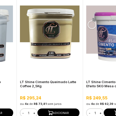
o
LT Shine Cimento Queimado Latte
LT Shine Cimento
Coffee 2,5Kg
Efeito 5KG Mesa 
R$ 295,24
R$ 249,55
ou
4x
de
R$ 73,81
sem juros
ou
4x
de
R$ 62,39
s
-
+
-
+
AR
ADICIONAR