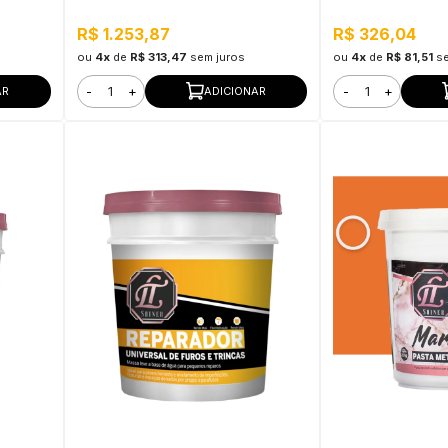
Brilhante 3,5KG Incolor
R$ 1.253,87
R$ 326,04
ou
4x
de
R$ 313,47
sem juros
ou
4x
de
R$ 81,51
s
-
+
-
+
AR
ADICIONAR