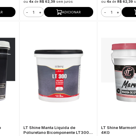
ou
4x
de
R$ 62,39
sem juros
ou
4x
de
R$ 62,39
s
-
+
-
+
AR
ADICIONAR
o
LT Shine Manta Líquida de
LT Shine Marmori
Poliuretano Bicomponente LT300
4KG