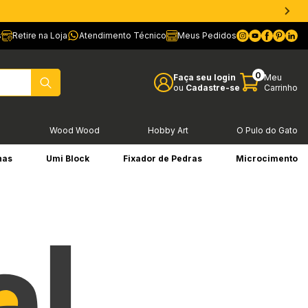
s
Retire na Loja
Atendimento Técnico
Meus Pedidos
0
Faça seu login
Meu
ou
Cadastre-se
Carrinho
l
Wood Wood
Hobby Art
O Pulo do Gato
has
Umi Block
Fixador de Pedras
Microcimento