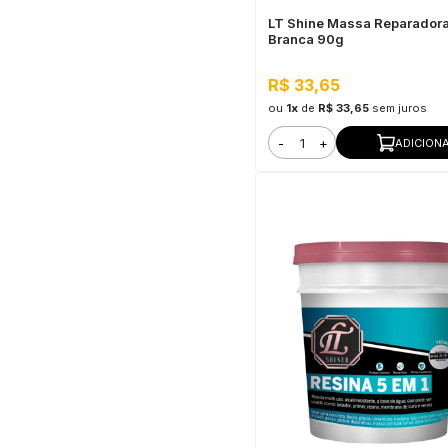
LT Shine Massa Reparador
Branca 90g
R$ 33,65
ou
1x
de
R$ 33,65
sem juros
-
+
ADICION