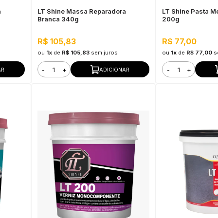
a
LT Shine Massa Reparadora
LT Shine Pasta M
Branca 340g
200g
R$ 105,83
R$ 77,00
ou
1x
de
R$ 105,83
sem juros
ou
1x
de
R$ 77,00
s
-
+
-
+
AR
ADICIONAR