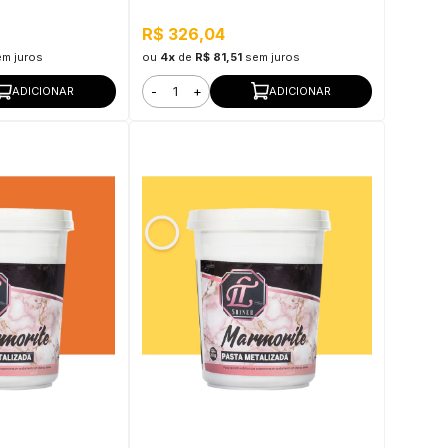
R$ 326,04
em juros
ou
4x
de
R$ 81,51
sem juros
-
+
ADICIONAR
ADICIONAR