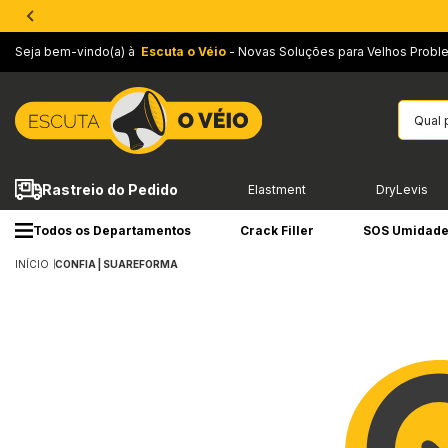
Seja bem-vindo(a) à
Escuta o Véio
- Novas Soluções para Velhos Probl
Rastreio do Pedido
Elastment
DryLevis
Todos os Departamentos
Crack Filler
SOS Umidad
INÍCIO
CONFIA | SUAREFORMA