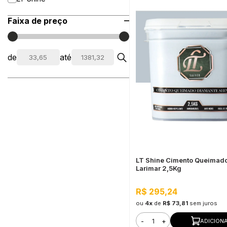
Faixa de preço
de
até
LT Shine Cimento Queimad
Larimar 2,5Kg
R$ 295,24
ou
4x
de
R$ 73,81
sem juros
-
+
ADICION