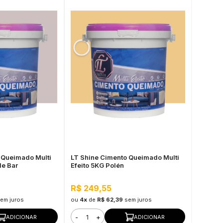
 Queimado Multi
LT Shine Cimento Queimado Multi
de Bar
Efeito 5KG Polén
R$ 249,55
em juros
ou
4x
de
R$ 62,39
sem juros
-
+
ADICIONAR
ADICIONAR