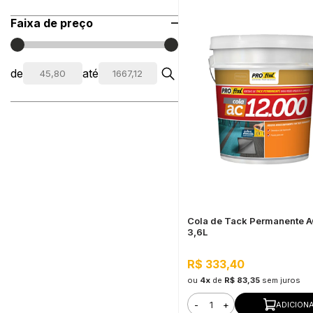
Faixa de preço
de
até
Cola de Tack Permanente 
3,6L
R$ 333,40
ou
4x
de
R$ 83,35
sem juros
-
+
ADICION