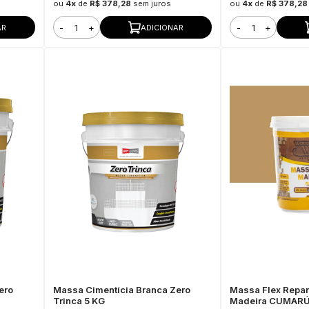
ou
4x
de
R$ 378,28
sem juros
ou
4x
de
R$ 378,28
-
+
-
+
AR
ADICIONAR
ero
Massa Cimentícia Branca Zero
Massa Flex Repar
Trinca 5 KG
Madeira CUMARÚ