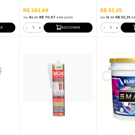
R$ 282,69
R$ 52,25
ou
4x
de
R$ 70,67
sem juros
ou
1x
de
R$ 52,25
s
-
+
-
+
AR
ADICIONAR