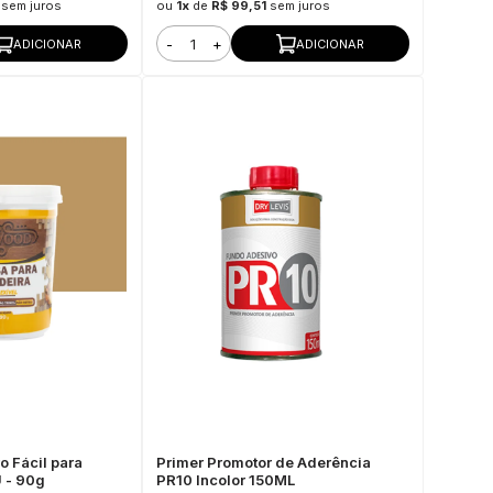
sem juros
ou
1x
de
R$ 99,51
sem juros
-
+
ADICIONAR
ADICIONAR
o Fácil para
Primer Promotor de Aderência
 - 90g
PR10 Incolor 150ML