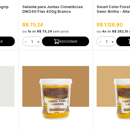
agrip
Selante para Juntas Cimentícias
Smart Color Finis
DW240 Flex 400g Branco
Semi-Brilho - Alt
Flexibilidade, Pe
R$ 75,24
R$ 1.128,60
ou
1x
de
R$ 75,24
sem juros
ou
4x
de
R$ 282,15
-
+
-
+
AR
ADICIONAR