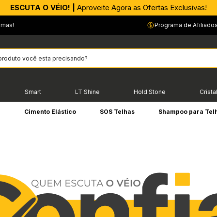
APROVEITE AGORA |
ESCUTA O VÉIO! |
Aproveite Agora as Ofertas Exclusivas!
PIX parcelado em até 4x sem Juros!*
…
emas!
Programa de Afiliado
Smart
LT Shine
Hold Stone
Crista
e
Cimento Elástico
SOS Telhas
Shampoo para Tel