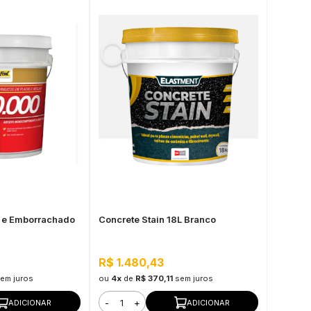
o e Emborrachado
Concrete Stain 18L Branco
R$ 1.480,43
em juros
ou
4x
de
R$ 370,11
sem juros
-
+
ADICIONAR
ADICIONAR