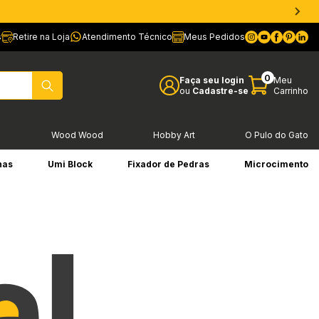
s
Retire na Loja
Atendimento Técnico
Meus Pedidos
0
Faça seu login
Meu
ou
Cadastre-se
Carrinho
l
Wood Wood
Hobby Art
O Pulo do Gato
has
Umi Block
Fixador de Pedras
Microcimento