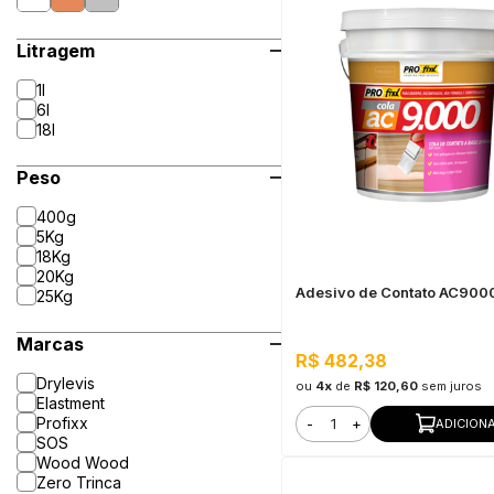
Litragem
1l
6l
18l
Peso
400g
5Kg
18Kg
20Kg
Adesivo de Contato AC9000
25Kg
Marcas
R$ 482,38
Drylevis
ou
4x
de
R$ 120,60
sem juros
Elastment
Profixx
-
+
ADICION
SOS
Wood Wood
Zero Trinca