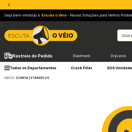
Seja bem-vindo(a) à
Escuta o Véio
- Novas Soluções para Velhos Probl
Rastreio do Pedido
Elastment
DryLevis
Todos os Departamentos
Crack Filler
SOS Umidad
INÍCIO
CONFIA | STARKPLUS