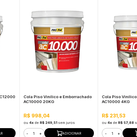
AC12000
Cola Piso Vinílico e Emborrachado
Cola Piso Vinílic
AC10000 20KG
AC10000 4KG
R$ 998,04
R$ 231,53
ou
4x
de
R$ 249,51
sem juros
ou
4x
de
R$ 57,88
s
-
+
-
+
AR
ADICIONAR