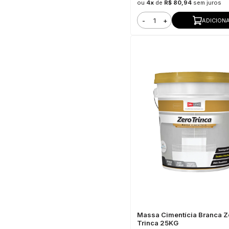
ou
4x
de
R$ 80,94
sem juros
-
+
ADICION
Massa Cimentícia Branca Z
Trinca 25KG