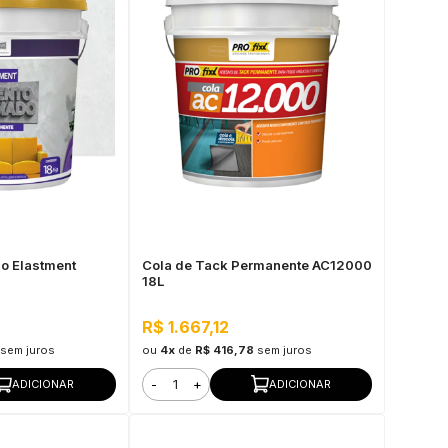
o Elastment
Cola de Tack Permanente AC12000
18L
R$ 1.667,12
sem juros
ou
4x
de
R$ 416,78
sem juros
-
+
ADICIONAR
ADICIONAR