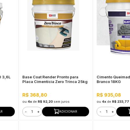
 3,6L
Base Coat Render Pronto para
Cimento Queimad
Placa Cimentícia Zero Trinca 25kg
Branco 18KG
R$ 368,80
R$ 935,08
ou
4x
de
R$ 92,20
sem juros
ou
4x
de
R$ 233,77
-
+
-
+
AR
ADICIONAR