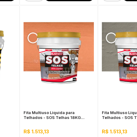
Fita Multiuso Líquida para
Fita Multiuso Líq
Telhados - SOS Telhas 18KG
Telhados - SOS T
Cerâmica Telha
R$ 1.513,13
R$ 1.513,13