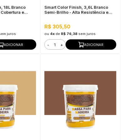
h, 18L Branco
Smart Color Finish, 3,6L Branco
a Cobertura e
Semi-Brilho - Alta Resistência e
rmeável ao vapor
Flexibilidade, Uso Interno e Externo
R$ 305,50
sem juros
ou
4x
de
R$ 76,38
sem juros
-
+
ADICIONAR
ADICIONAR