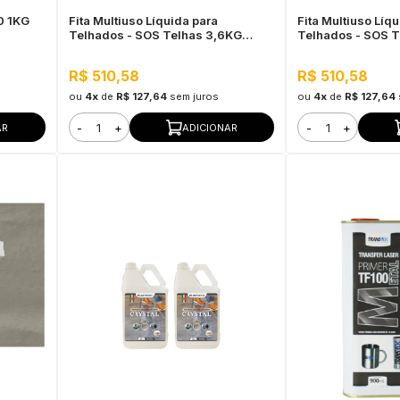
0 1KG
Fita Multiuso Líquida para
Fita Multiuso Líq
Telhados - SOS Telhas 3,6KG
Telhados - SOS T
Cerâmica Telha
Cinza
R$ 510,58
R$ 510,58
ou
4x
de
R$ 127,64
sem juros
ou
4x
de
R$ 127,64
-
+
-
+
AR
ADICIONAR