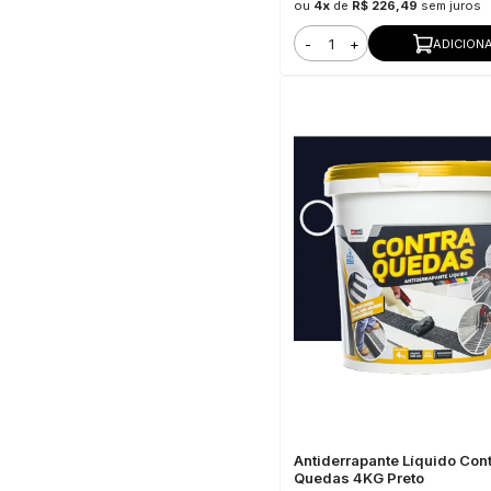
ou
4x
de
R$ 226,49
sem juros
-
+
ADICION
Antiderrapante Líquido Con
Quedas 4KG Preto