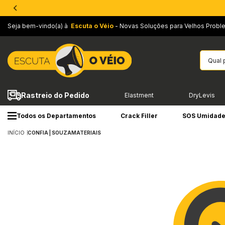
Seja bem-vindo(a) à
Escuta o Véio
- Novas Soluções para Velhos Probl
Rastreio do Pedido
Elastment
DryLevis
Todos os Departamentos
Crack Filler
SOS Umidad
INÍCIO
CONFIA | SOUZAMATERIAIS