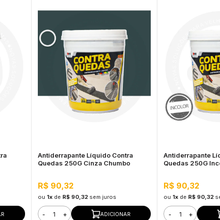
tra
Antiderrapante Líquido Contra
Antiderrapante Lí
Quedas 250G Cinza Chumbo
Quedas 250G Inc
R$ 90,32
R$ 90,32
ou
1x
de
R$ 90,32
sem juros
ou
1x
de
R$ 90,32
s
-
+
-
+
AR
ADICIONAR