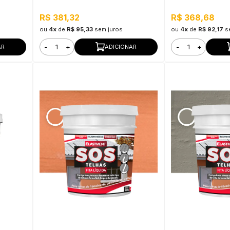
e Externo - T6 20KG Branco
R$ 381,32
R$ 368,68
ou
4x
de
R$ 95,33
sem juros
ou
4x
de
R$ 92,17
s
-
+
-
+
AR
ADICIONAR