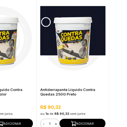
quido Contra
Antiderrapante Líquido Contra
olor
Quedas 250G Preto
R$ 90,32
em juros
ou
1x
de
R$ 90,32
sem juros
-
+
ADICIONAR
ADICIONAR