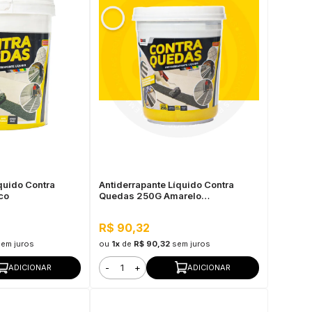
quido Contra
Antiderrapante Líquido Contra
co
Quedas 250G Amarelo
Demarcação
R$ 90,32
sem juros
ou
1x
de
R$ 90,32
sem juros
-
+
ADICIONAR
ADICIONAR