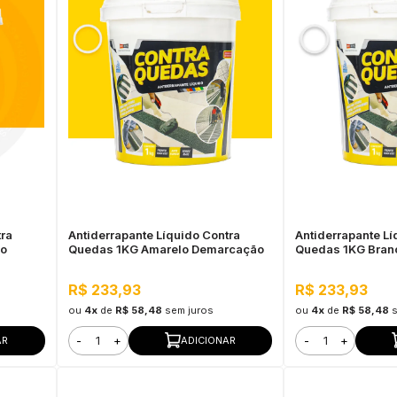
tra
Antiderrapante Líquido Contra
Antiderrapante Lí
do
Quedas 1KG Amarelo Demarcação
Quedas 1KG Bran
R$ 233,93
R$ 233,93
ou
4x
de
R$ 58,48
sem juros
ou
4x
de
R$ 58,48
-
+
-
+
AR
ADICIONAR