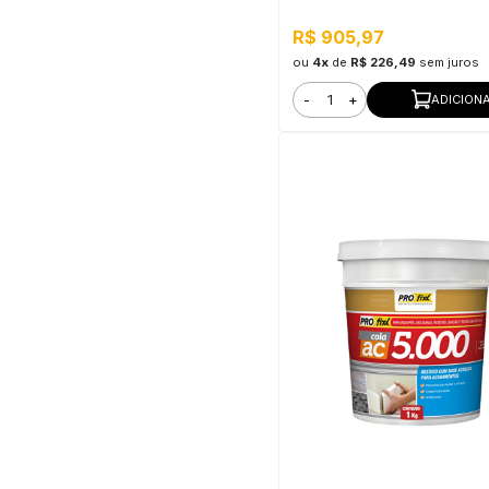
R$ 905,97
ou
4x
de
R$ 226,49
sem juros
-
+
ADICION