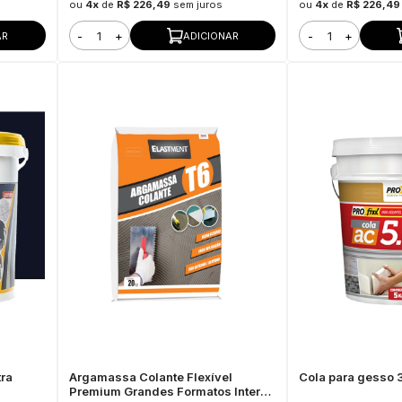
ou
4x
de
R$ 226,49
sem juros
ou
4x
de
R$ 226,49
-
+
-
+
AR
ADICIONAR
tra
Argamassa Colante Flexível
Cola para gesso
Premium Grandes Formatos Interno