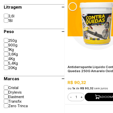
Litragem
3,6l
18l
Peso
250g
900g
1Kg
3,6Kg
4Kg
5,4Kg
Antiderrapante Líquido Con
20Kg
Quedas 250G Amarelo Óxi
Marcas
R$ 90,32
Cristal
ou
1x
de
R$ 90,32
sem juros
Drylevis
Elastment
-
+
ADICION
Transfix
Zero Trinca