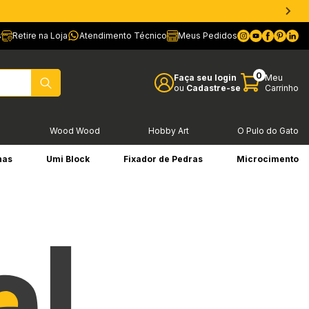
s
Retire na Loja
Atendimento Técnico
Meus Pedidos
0
Faça seu login
Meu
ou
Cadastre-se
Carrinho
l
Wood Wood
Hobby Art
O Pulo do Gato
has
Umi Block
Fixador de Pedras
Microcimento