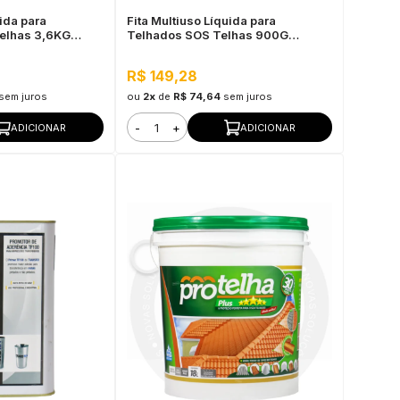
uida para
Fita Multiuso Líquida para
elhas 3,6KG
Telhados SOS Telhas 900G
Cerâmica Telha
R$ 149,28
sem juros
ou
2x
de
R$ 74,64
sem juros
-
+
ADICIONAR
ADICIONAR