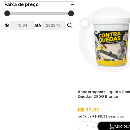
Faixa de preço
de
até
Antiderrapante Líquido Con
Quedas 250G Branco
R$ 90,32
ou
1x
de
R$ 90,32
sem juros
-
+
ADICION