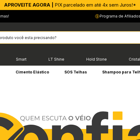
APROVEITE AGORA |
PIX parcelado em até 4x sem Juros!*
emas!
Programa de Afiliado
Smart
LT Shine
Hold Stone
Crista
e
Cimento Elástico
SOS Telhas
Shampoo para Tel