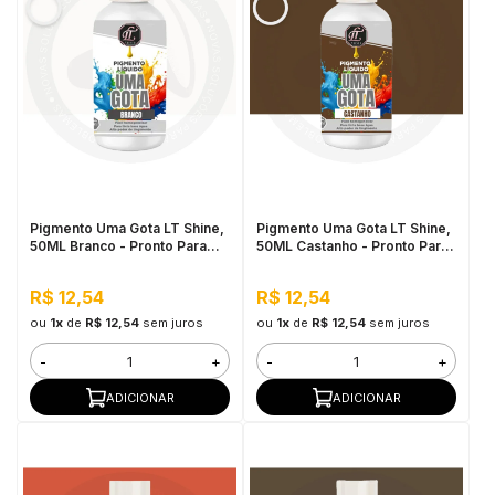
Pigmento Uma Gota LT Shine,
Pigmento Uma Gota LT Shine,
50ML Branco - Pronto Para
50ML Castanho - Pronto Para
Uso, Fácil de Homogeneizar
Uso, Fácil de Homogeneizar
R$ 12,54
R$ 12,54
ou
1x
de
R$ 12,54
sem juros
ou
1x
de
R$ 12,54
sem juros
-
+
-
+
ADICIONAR
ADICIONAR