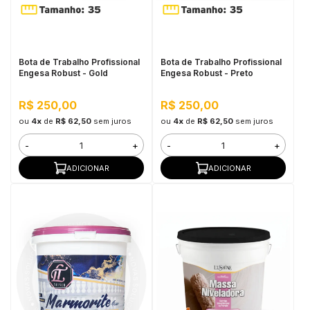
in Stone
toda a categoria
Bota de Trabalho Profissional
Bota de Trabalho Profissional
Engesa Robust - Gold
Engesa Robust - Preto
R$ 250,00
R$ 250,00
ou
4x
de
R$ 62,50
sem juros
ou
4x
de
R$ 62,50
sem juros
-
+
-
+
ADICIONAR
ADICIONAR