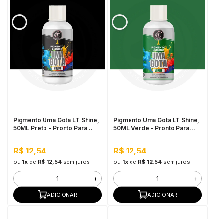
Pigmento Uma Gota LT Shine,
Pigmento Uma Gota LT Shine,
50ML Preto - Pronto Para
50ML Verde - Pronto Para
Uso, Fácil de Homogeneizar
Uso, Fácil de Homogeneizar
R$ 12,54
R$ 12,54
ou
1x
de
R$ 12,54
sem juros
ou
1x
de
R$ 12,54
sem juros
-
+
-
+
ADICIONAR
ADICIONAR