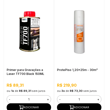
Primer para Gravações a
ProtePiso 1,20x25m - 30m²
Laser TF700 Black 150ML
R$ 89,31
R$ 219,90
ou
1x
de
R$ 89,31
sem juros
ou
3x
de
R$ 73,30
sem juros
-
+
-
+
ADICIONAR
ADICIONAR