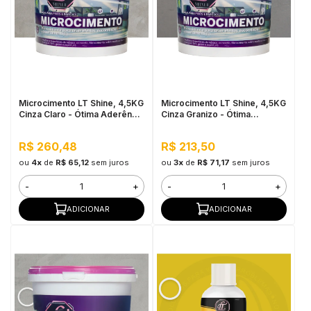
Microcimento LT Shine, 4,5KG
Microcimento LT Shine, 4,5KG
Cinza Claro - Ótima Aderência
Cinza Granizo - Ótima
e Flexibilidade
Aderência e Flexibilidade
R$ 260,48
R$ 213,50
ou
4x
de
R$ 65,12
sem juros
ou
3x
de
R$ 71,17
sem juros
-
+
-
+
ADICIONAR
ADICIONAR