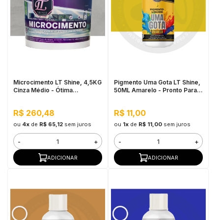
Microcimento LT Shine, 4,5KG
Pigmento Uma Gota LT Shine,
Cinza Médio - Ótima
50ML Amarelo - Pronto Para
Aderência e Flexibilidade
Uso, Fácil de Homogeneizar
R$ 260,48
R$ 11,00
ou
4x
de
R$ 65,12
sem juros
ou
1x
de
R$ 11,00
sem juros
-
+
-
+
ADICIONAR
ADICIONAR