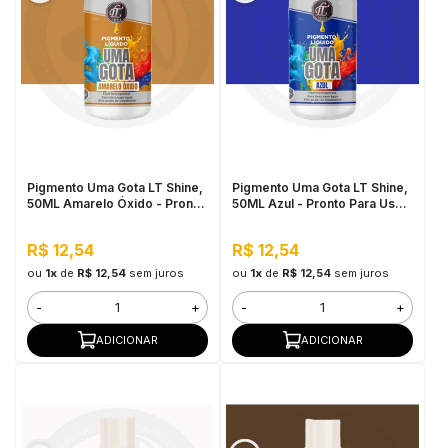
Pigmento Uma Gota LT Shine,
Pigmento Uma Gota LT Shine,
50ML Amarelo Óxido - Pronto
50ML Azul - Pronto Para Uso,
Para Uso, Fácil de
Fácil de Homogeneizar
Homogeneizar
R$ 12,54
R$ 12,54
ou
1x
de
R$ 12,54
sem juros
ou
1x
de
R$ 12,54
sem juros
-
+
-
+
ADICIONAR
ADICIONAR