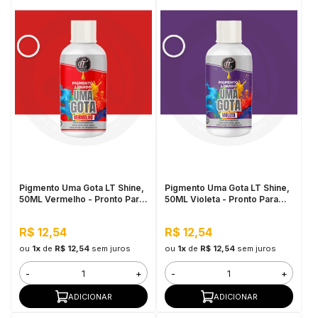
Pigmento Uma Gota LT Shine,
Pigmento Uma Gota LT Shine,
50ML Vermelho - Pronto Para
50ML Violeta - Pronto Para
Uso, Fácil de Homogeneizar
Uso, Fácil de Homogeneizar
R$ 12,54
R$ 12,54
ou
1x
de
R$ 12,54
sem juros
ou
1x
de
R$ 12,54
sem juros
-
+
-
+
ADICIONAR
ADICIONAR