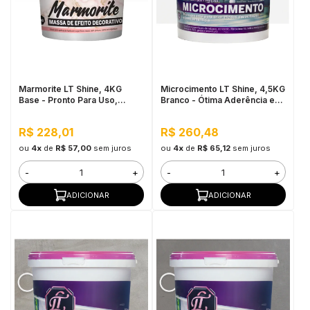
Marmorite LT Shine, 4KG
Microcimento LT Shine, 4,5KG
Base - Pronto Para Uso,
Branco - Ótima Aderência e
Antimofo
Flexibilidade
R$ 228,01
R$ 260,48
ou
4x
de
R$ 57,00
sem juros
ou
4x
de
R$ 65,12
sem juros
-
+
-
+
ADICIONAR
ADICIONAR