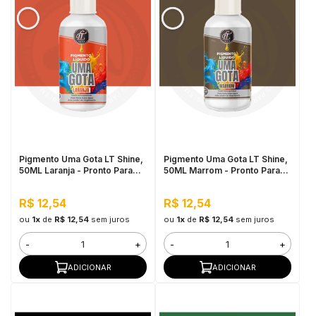
Pigmento Uma Gota LT Shine,
Pigmento Uma Gota LT Shine,
50ML Laranja - Pronto Para
50ML Marrom - Pronto Para
Uso, Fácil de Homogeneizar
Uso, Fácil de Homogeneizar
R$ 12,54
R$ 12,54
ou
1x
de
R$ 12,54
sem juros
ou
1x
de
R$ 12,54
sem juros
-
+
-
+
ADICIONAR
ADICIONAR