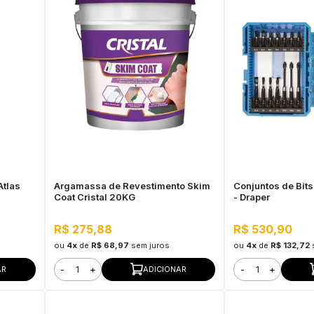
Atlas
Argamassa de Revestimento Skim
Conjuntos de Bits
Coat Cristal 20KG
- Draper
R$ 275,88
R$ 530,90
ou
4x
de
R$ 68,97
sem juros
ou
4x
de
R$ 132,72
-
+
-
+
AR
ADICIONAR