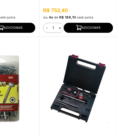
 Pronto para Uso
e Externo, Pronto para Uso
R$ 752,40
sem juros
ou
4x
de
R$ 188,10
sem juros
-
+
ADICIONAR
ADICIONAR