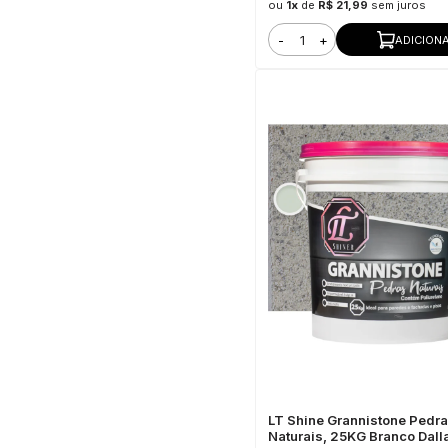
ou
1x
de
R$ 21,99
sem juros
-
+
ADICION
LT Shine Grannistone Pedr
Naturais, 25KG Branco Dalla