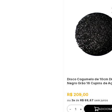
Disco Cogumelo de 10cm D
Negro Grão 16 Cupins de A
R$ 209,00
ou
3x
de
R$ 69,67
sem juros
-
+
ADICION