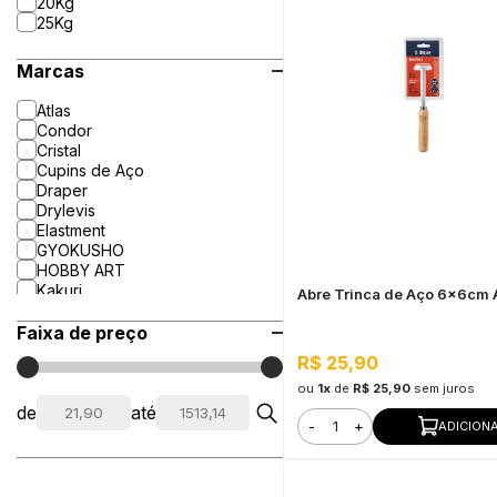
20Kg
25Kg
Marcas
Atlas
Condor
Cristal
Cupins de Aço
Draper
Drylevis
Elastment
GYOKUSHO
HOBBY ART
Kakuri
Abre Trinca de Aço 6x6cm 
LT Shine
Milescraft
Faixa de preço
Mirka
R$ 25,90
ou
1x
de
R$ 25,90
sem juros
de
até
-
+
ADICION