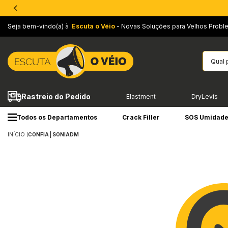
Seja bem-vindo(a) à
Escuta o Véio
- Novas Soluções para Velhos Probl
Rastreio do Pedido
Elastment
DryLevis
Todos os Departamentos
Crack Filler
SOS Umidad
INÍCIO
CONFIA | SONIADM