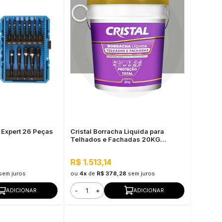
 Expert 26 Peças
Cristal Borracha Liquida para
Telhados e Fachadas 20KG
Elefante
R$ 1.513,14
sem juros
ou
4x
de
R$ 378,28
sem juros
-
+
ADICIONAR
ADICIONAR