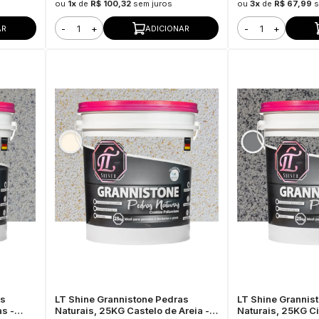
ou
1x
de
R$ 100,32
sem juros
ou
3x
de
R$ 67,99
s
-
+
-
+
AR
ADICIONAR
as
LT Shine Grannistone Pedras
LT Shine Grannis
s -
Naturais, 25KG Castelo de Areia -
Naturais, 25KG C