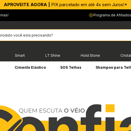
APROVEITE AGORA |
PIX parcelado em até 4x sem Juros!*
emas!
Programa de Afiliado
Smart
LT Shine
Hold Stone
Crista
e
Cimento Elástico
SOS Telhas
Shampoo para Tel