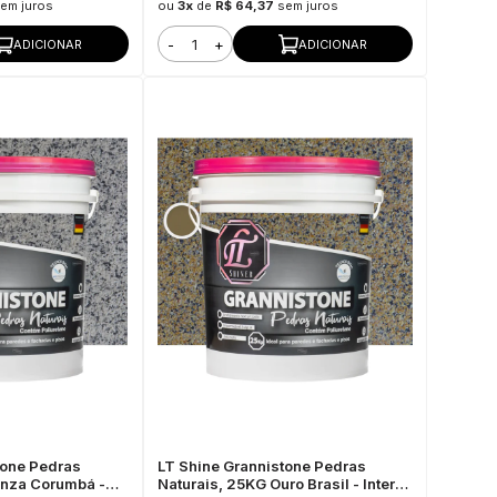
em juros
ou
3x
de
R$ 64,37
sem juros
-
+
ADICIONAR
ADICIONAR
tone Pedras
LT Shine Grannistone Pedras
inza Corumbá -
Naturais, 25KG Ouro Brasil - Interno