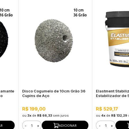
iamante
Disco Cogumelo de 10cm Grão 36
Elastment Stabiliz
ço
Cupins de Aço
Estabilizador de 
R$ 199,00
R$ 529,17
ou
3x
de
R$ 66,33
sem juros
ou
4x
de
R$ 132,29
-
+
-
+
AR
ADICIONAR