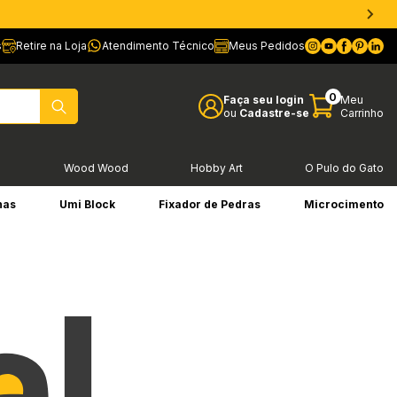
s
Retire na Loja
Atendimento Técnico
Meus Pedidos
0
Faça seu login
Meu
ou
Cadastre-se
Carrinho
l
Wood Wood
Hobby Art
O Pulo do Gato
has
Umi Block
Fixador de Pedras
Microcimento