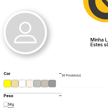
Minha L
Estes s
Cor
30 Produto(s)
Peso
5Kg