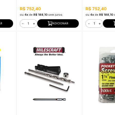
ra Uso
Interno e Externo, Pronto para Uso
Interno e Externo,
R$ 752,40
R$ 752,40
ou
4x
de
R$ 188,10
sem juros
ou
4x
de
R$ 188,10
-
+
-
+
AR
ADICIONAR