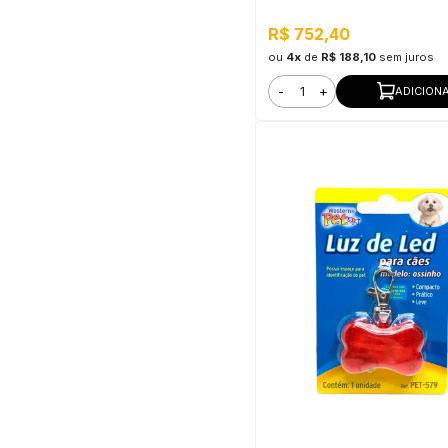
Interno e Externo, Pronto pa
R$ 752,40
ou
4x
de
R$ 188,10
sem juros
-
+
ADICION