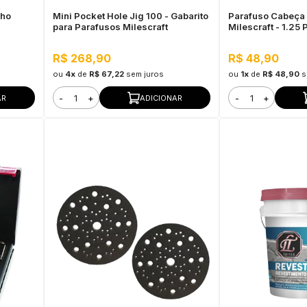
nho
Mini Pocket Hole Jig 100 - Gabarito
Parafuso Cabeça
para Parafusos Milescraft
Milescraft - 1.25
R$ 268,90
R$ 48,90
ou
4x
de
R$ 67,22
sem juros
ou
1x
de
R$ 48,90
s
-
+
-
+
AR
ADICIONAR