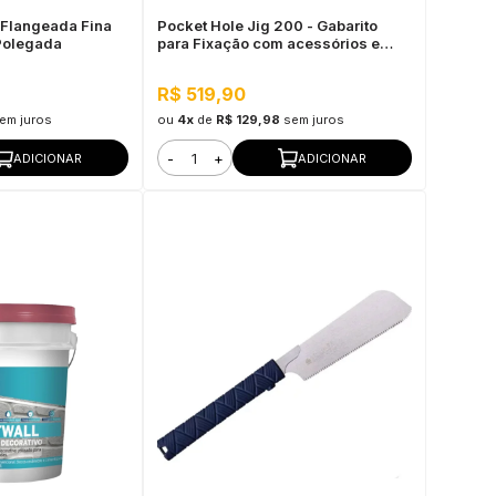
 Flangeada Fina
Pocket Hole Jig 200 - Gabarito
 Polegada
para Fixação com acessórios e
Maleta Milescraft
R$ 519,90
em juros
ou
4x
de
R$ 129,98
sem juros
-
+
ADICIONAR
ADICIONAR