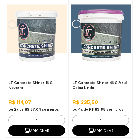
LT Concrete Shiner 1KG
LT Concrete Shiner 4KG Azul
Navarro
Coisa Linda
R$ 114,07
R$ 335,50
ou
2x
de
R$ 57,04
sem juros
ou
4x
de
R$ 83,88
sem juros
-
+
-
+
ADICIONAR
ADICIONAR