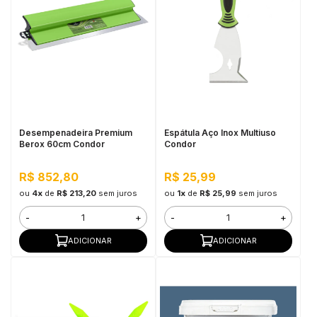
Desempenadeira Premium
Espátula Aço Inox Multiuso
Berox 60cm Condor
Condor
R$ 852,80
R$ 25,99
ou
4x
de
R$ 213,20
sem juros
ou
1x
de
R$ 25,99
sem juros
-
+
-
+
ADICIONAR
ADICIONAR