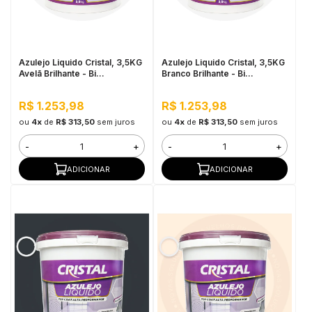
in Stone
toda a categoria
Azulejo Liquido Cristal, 3,5KG
Azulejo Liquido Cristal, 3,5KG
Avelã Brilhante - Bi
Branco Brilhante - Bi
Componente e Impermeável
Componente e Impermeável
R$ 1.253,98
R$ 1.253,98
ou
4x
de
R$ 313,50
sem juros
ou
4x
de
R$ 313,50
sem juros
-
+
-
+
ADICIONAR
ADICIONAR