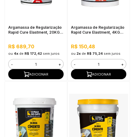
in Stone
toda a categoria
Argamassa de Regularização
Argamassa de Regularização
Rapid Cure Elastment, 20KG
Rapid Cure Elastment, 4KG
Cinza - Seca em até 2 Horas
Cinza - Seca em até 2 Horas
R$ 689,70
R$ 150,48
ou
4x
de
R$ 172,42
sem juros
ou
2x
de
R$ 75,24
sem juros
-
+
-
+
ADICIONAR
ADICIONAR