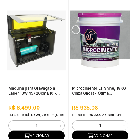
Maquina para Gravação a
Microcimento LT Shine, 18KG
Laser 10W 45x20cm E10 -
Cinza Ghost - Ótima
Mecolour
Aderência e Flexibilidade
R$ 6.499,00
R$ 935,08
ou
4x
de
R$ 1.624,75
sem juros
ou
4x
de
R$ 233,77
sem juros
-
+
-
+
ADICIONAR
ADICIONAR