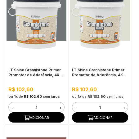
LT Shine Grannistone Primer
LT Shine Grannistone Primer
Promotor de Aderência, 4KG
Promotor de Aderência, 4KG
Cinza Escuro - Pronto para
Off White - Pronto para Uso,
Uso, Fácil Aplicação
Fácil Aplicação
R$ 102,60
R$ 102,60
ou
1x
de
R$ 102,60
sem juros
ou
1x
de
R$ 102,60
sem juros
-
+
-
+
ADICIONAR
ADICIONAR