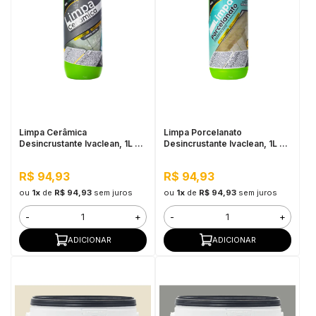
Limpa Cerâmica
Limpa Porcelanato
Desincrustante Ivaclean, 1L -
Desincrustante Ivaclean, 1L -
Limpeza Pesada
Limpeza Pesada, Alta
Perfomance
R$ 94,93
R$ 94,93
ou
1x
de
R$ 94,93
sem juros
ou
1x
de
R$ 94,93
sem juros
-
+
-
+
ADICIONAR
ADICIONAR