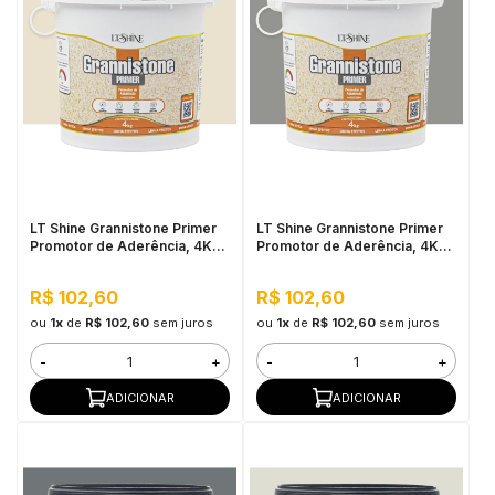
LT Shine Grannistone Primer
LT Shine Grannistone Primer
Promotor de Aderência, 4KG
Promotor de Aderência, 4KG
Bege - Pronto para Uso, Fácil
Cinza Claro - Pronto para Uso,
Aplicação
Fácil Aplicação
R$ 102,60
R$ 102,60
ou
1x
de
R$ 102,60
sem juros
ou
1x
de
R$ 102,60
sem juros
-
+
-
+
ADICIONAR
ADICIONAR