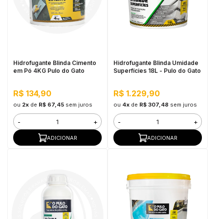
Hidrofugante Blinda Cimento
Hidrofugante Blinda Umidade
em Pó 4KG Pulo do Gato
Superfícies 18L - Pulo do Gato
R$ 134,90
R$ 1.229,90
ou
2x
de
R$ 67,45
sem juros
ou
4x
de
R$ 307,48
sem juros
-
+
-
+
ADICIONAR
ADICIONAR