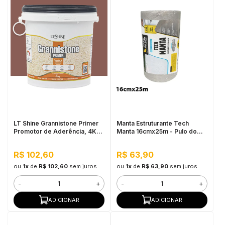
LT Shine Grannistone Primer
Manta Estruturante Tech
Promotor de Aderência, 4KG
Manta 16cmx25m - Pulo do
Vermelho Blush - Pronto para
Gato
Uso, Fácil Aplicação
R$ 102,60
R$ 63,90
ou
1x
de
R$ 102,60
sem juros
ou
1x
de
R$ 63,90
sem juros
-
+
-
+
ADICIONAR
ADICIONAR