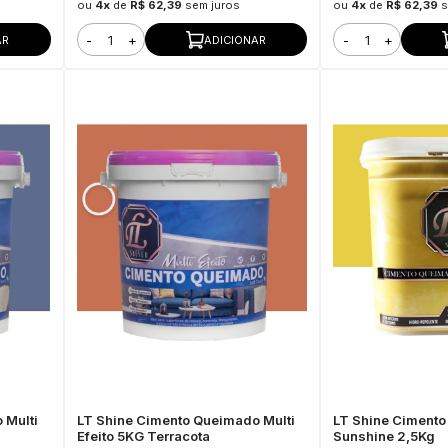
ou
4x
de
R$ 62,39
sem juros
ou
4x
de
R$ 62,39
s
-
+
-
+
AR
ADICIONAR
 Multi
LT Shine Cimento Queimado Multi
LT Shine Ciment
Efeito 5KG Terracota
Sunshine 2,5Kg