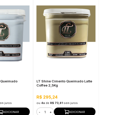
o Queimado
LT Shine Cimento Queimado Latte
Coffee 2,5Kg
R$ 295,24
em juros
ou
4x
de
R$ 73,81
sem juros
-
+
ADICIONAR
ADICIONAR