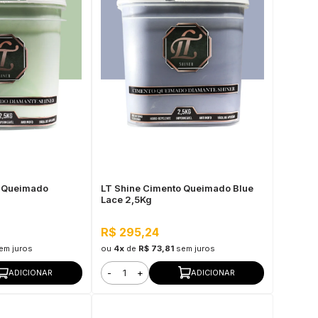
o Queimado
LT Shine Cimento Queimado Blue
Lace 2,5Kg
R$ 295,24
em juros
ou
4x
de
R$ 73,81
sem juros
-
+
ADICIONAR
ADICIONAR