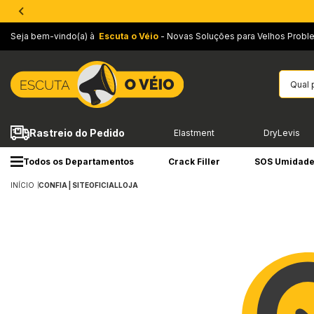
Seja bem-vindo(a) à
Escuta o Véio
- Novas Soluções para Velhos Probl
Rastreio do Pedido
Elastment
DryLevis
Todos os Departamentos
Crack Filler
SOS Umidad
INÍCIO
CONFIA | SITEOFICIALLOJA