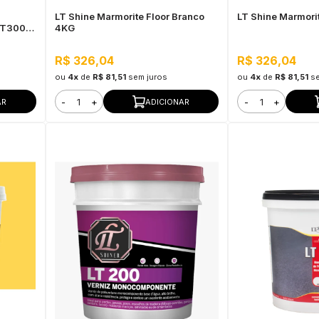
LT Shine Marmorite Floor Branco
LT Shine Marmorit
LT300
4KG
R$ 326,04
R$ 326,04
ou
4x
de
R$ 81,51
sem juros
ou
4x
de
R$ 81,51
s
-
+
-
+
AR
ADICIONAR