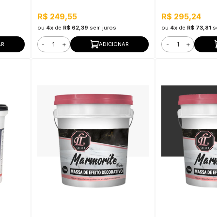
R$ 249,55
R$ 295,24
ou
4x
de
R$ 62,39
sem juros
ou
4x
de
R$ 73,81
s
-
+
-
+
AR
ADICIONAR