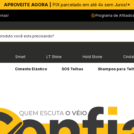
APROVEITE AGORA |
PIX parcelado em até 4x sem Juros!*
emas!
Programa de Afiliado
Smart
LT Shine
Hold Stone
Crista
e
Cimento Elástico
SOS Telhas
Shampoo para Tel