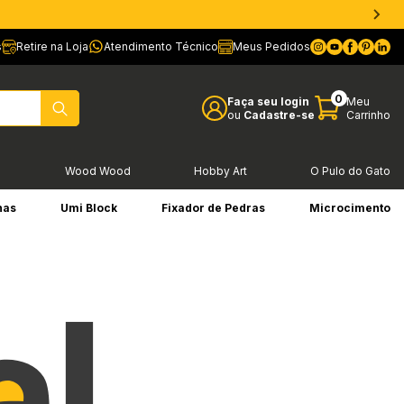
s
Retire na Loja
Atendimento Técnico
Meus Pedidos
0
Faça seu login
Meu
ou
Cadastre-se
Carrinho
l
Wood Wood
Hobby Art
O Pulo do Gato
has
Umi Block
Fixador de Pedras
Microcimento