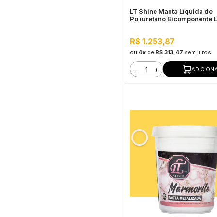
LT Shine Manta Líquida de
Poliuretano Bicomponente 
Brilhante 3,5KG Incolor
R$ 1.253,87
ou
4x
de
R$ 313,47
sem juros
-
+
ADICION