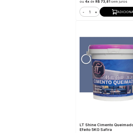
ou
4x
de
R$ 73,81
sem juros
-
+
ADICION
LT Shine Cimento Queimado
Efeito 5KG Safira