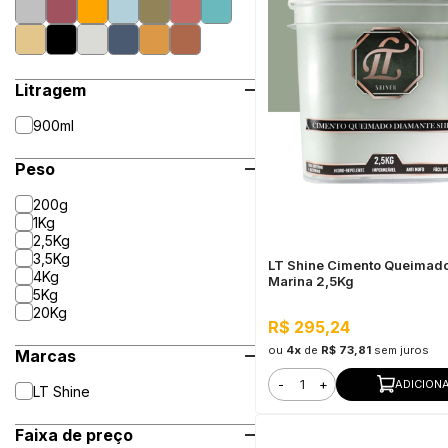
Litragem
900ml
Peso
200g
1Kg
2,5Kg
3,5Kg
LT Shine Cimento Queimad
4Kg
Marina 2,5Kg
5Kg
20Kg
R$ 295,24
ou
4x
de
R$ 73,81
sem juros
Marcas
-
+
ADICION
LT Shine
Faixa de preço