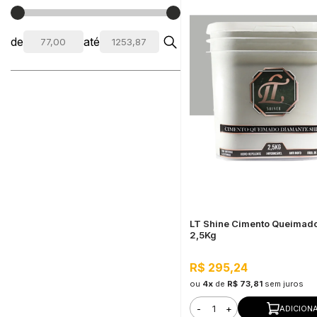
de
até
LT Shine Cimento Queimado
2,5Kg
R$ 295,24
ou
4x
de
R$ 73,81
sem juros
-
+
ADICION