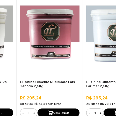
 Iva
LT Shine Cimento Queimado Laís
LT Shine Ciment
Tenório 2,5Kg
Larimar 2,5Kg
R$ 295,24
R$ 295,24
ou
4x
de
R$ 73,81
sem juros
ou
4x
de
R$ 73,81
s
-
+
-
+
AR
ADICIONAR