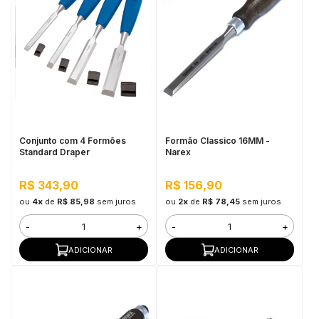
Conjunto com 4 Formões
Formão Classico 16MM -
Standard Draper
Narex
R$ 343,90
R$ 156,90
ou
4x
de
R$ 85,98
sem juros
ou
2x
de
R$ 78,45
sem juros
-
+
-
+
ADICIONAR
ADICIONAR