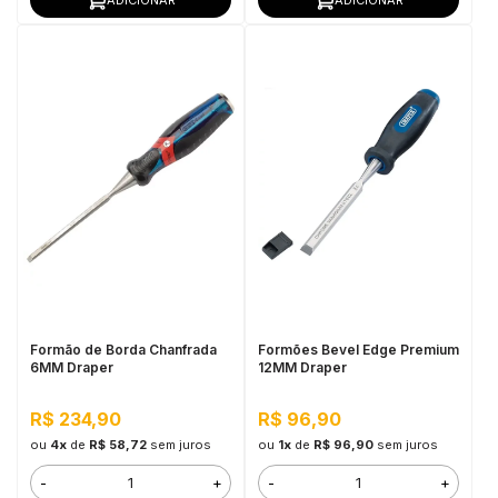
Formão de Borda Chanfrada
Formões Bevel Edge Premium
6MM Draper
12MM Draper
R$ 234,90
R$ 96,90
ou
4x
de
R$ 58,72
sem juros
ou
1x
de
R$ 96,90
sem juros
-
+
-
+