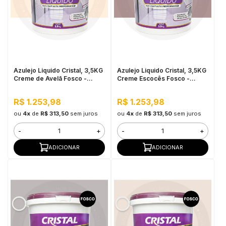
in Stone
toda a categoria
Azulejo Liquido Cristal, 3,5KG
Azulejo Liquido Cristal, 3,5KG
Creme de Avelã Fosco -
Creme Escocês Fosco -
Proteção e
Proteção e
Impermeabilização
Impermeabilização
R$ 1.253,98
R$ 1.253,98
ou
4x
de
R$ 313,50
sem juros
ou
4x
de
R$ 313,50
sem juros
-
+
-
+
ADICIONAR
ADICIONAR