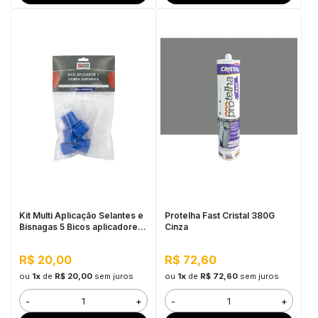
Kit Multi Aplicação Selantes e
Protelha Fast Cristal 380G
Bisnagas 5 Bicos aplicadores
Cinza
+ 5 Tampas Duramais Drylevis
R$ 20,00
R$ 72,60
ou
1x
de
R$ 20,00
sem juros
ou
1x
de
R$ 72,60
sem juros
-
+
-
+