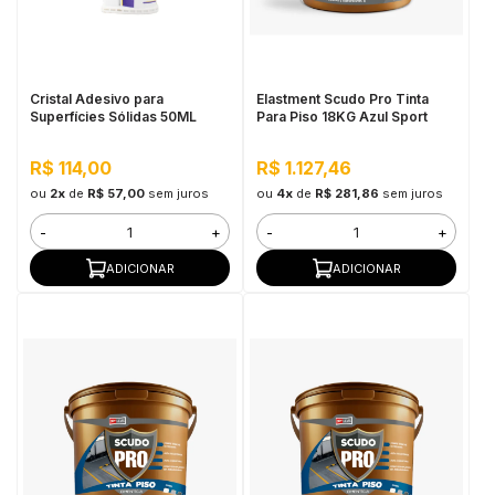
in Stone
toda a categoria
Cristal Adesivo para
Elastment Scudo Pro Tinta
Superfícies Sólidas 50ML
Para Piso 18KG Azul Sport
R$ 114,00
R$ 1.127,46
ou
2x
de
R$ 57,00
sem juros
ou
4x
de
R$ 281,86
sem juros
-
+
-
+
ADICIONAR
ADICIONAR