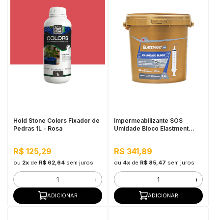
Hold Stone Colors Fixador de
Impermeabilizante SOS
Pedras 1L - Rosa
Umidade Bloco Elastment
2,4L Incolor - Injeção
Hidrofóbica em Blocos e
R$ 125,29
R$ 341,89
Tijolos, Pronto Para Uso
ou
2x
de
R$ 62,64
sem juros
ou
4x
de
R$ 85,47
sem juros
-
+
-
+
ADICIONAR
ADICIONAR