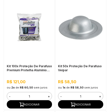
Kit 100x Proteção De Parafuso
Kit 50x Proteção De Parafuso
Premium Protelha Alumínio
Veipar
Fast Cristal
R$ 121,00
R$ 58,50
ou
2x
de
R$ 60,50
sem juros
ou
1x
de
R$ 58,50
sem juros
-
+
-
+
ADICIONAR
ADICIONAR