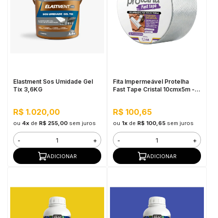
Elastment Sos Umidade Gel
Fita Impermeável Protelha
Tix 3,6KG
Fast Tape Cristal 10cmx5m -
Fita Aluminizada de
Copolímero Sintético
R$ 1.020,00
R$ 100,65
ou
4x
de
R$ 255,00
sem juros
ou
1x
de
R$ 100,65
sem juros
-
+
-
+
ADICIONAR
ADICIONAR