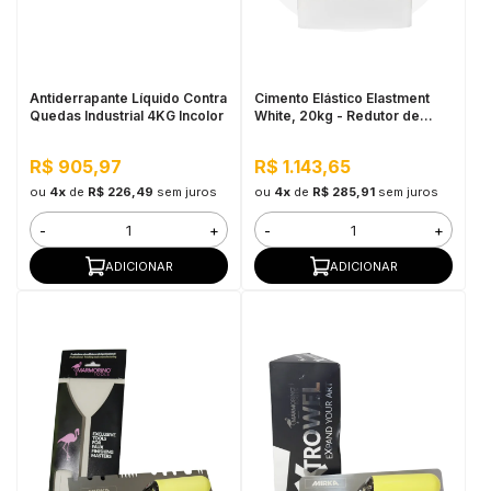
in Stone
toda a categoria
Antiderrapante Líquido Contra
Cimento Elástico Elastment
Quedas Industrial 4KG Incolor
White, 20kg - Redutor de
Temperatura
R$ 905,97
R$ 1.143,65
ou
4x
de
R$ 226,49
sem juros
ou
4x
de
R$ 285,91
sem juros
-
+
-
+
ADICIONAR
ADICIONAR