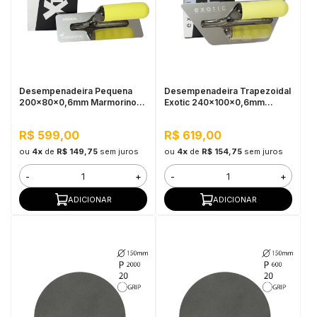
Desempenadeira Pequena
Desempenadeira Trapezoidal
200x80x0,6mm Marmorino
Exotic 240x100x0,6mm
Tools
Marmorino Tools
R$ 599,00
R$ 619,00
ou
4x
de
R$ 149,75
sem juros
ou
4x
de
R$ 154,75
sem juros
-
+
-
+
ADICIONAR
ADICIONAR