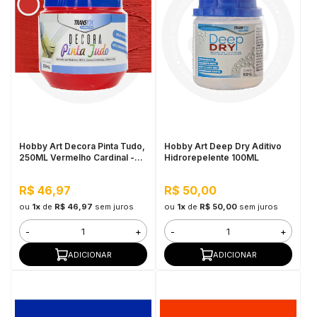
Hobby Art Decora Pinta Tudo,
Hobby Art Deep Dry Aditivo
250ML Vermelho Cardinal -
Hidrorepelente 100ML
Fácil Limpeza, Secagem
Rápida
R$ 46,97
R$ 50,00
ou
1x
de
R$ 46,97
sem juros
ou
1x
de
R$ 50,00
sem juros
-
+
-
+
ADICIONAR
ADICIONAR