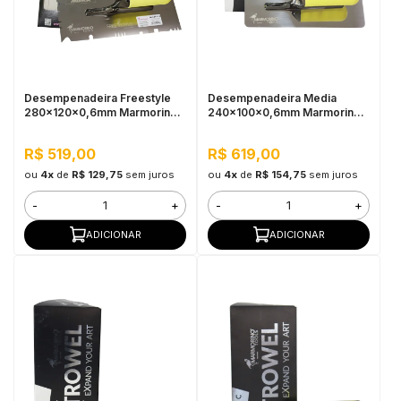
Desempenadeira Freestyle
Desempenadeira Media
280x120x0,6mm Marmorino
240x100x0,6mm Marmorino
Tools
Tools
R$ 519,00
R$ 619,00
ou
4x
de
R$ 129,75
sem juros
ou
4x
de
R$ 154,75
sem juros
-
+
-
+
ADICIONAR
ADICIONAR