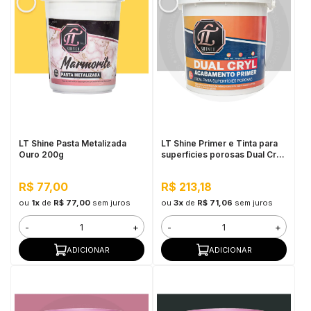
LT Shine Pasta Metalizada
LT Shine Primer e Tinta para
Ouro 200g
superficies porosas Dual Cryl
3,6L Iva
R$ 77,00
R$ 213,18
ou
1x
de
R$ 77,00
sem juros
ou
3x
de
R$ 71,06
sem juros
-
+
-
+
ADICIONAR
ADICIONAR