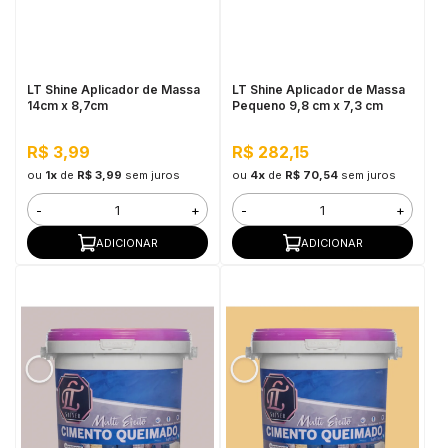
in Stone
toda a categoria
LT Shine Aplicador de Massa
LT Shine Aplicador de Massa
14cm x 8,7cm
Pequeno 9,8 cm x 7,3 cm
R$ 3,99
R$ 282,15
ou
1x
de
R$ 3,99
sem juros
ou
4x
de
R$ 70,54
sem juros
-
+
-
+
ADICIONAR
ADICIONAR