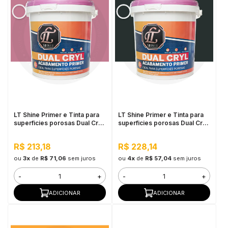
LT Shine Primer e Tinta para
LT Shine Primer e Tinta para
superficies porosas Dual Cryl
superficies porosas Dual Cryl
3,6L Laís Tenório
3,6L Preto
R$ 213,18
R$ 228,14
ou
3x
de
R$ 71,06
sem juros
ou
4x
de
R$ 57,04
sem juros
-
+
-
+
ADICIONAR
ADICIONAR