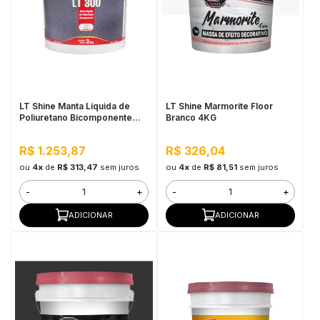
LT Shine Manta Líquida de
LT Shine Marmorite Floor
Poliuretano Bicomponente
Branco 4KG
LT300 Brilhante 3,5KG Incolor
R$ 1.253,87
R$ 326,04
ou
4x
de
R$ 313,47
sem juros
ou
4x
de
R$ 81,51
sem juros
-
+
-
+
ADICIONAR
ADICIONAR