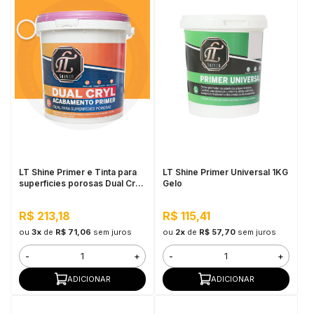
LT Shine Primer e Tinta para
LT Shine Primer Universal 1KG
superficies porosas Dual Cryl
Gelo
3,6L Sunshine
R$ 213,18
R$ 115,41
ou
3x
de
R$ 71,06
sem juros
ou
2x
de
R$ 57,70
sem juros
-
+
-
+
ADICIONAR
ADICIONAR