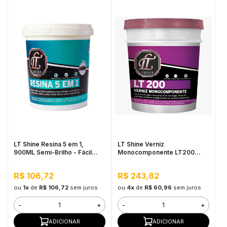
LT Shine Resina 5 em 1,
LT Shine Verniz
900ML Semi-Brilho - Fácil
Monocomponente LT200
Aplicação, Produto
900ML
Multifunção
R$ 106,72
R$ 243,82
ou
1x
de
R$ 106,72
sem juros
ou
4x
de
R$ 60,96
sem juros
-
+
-
+
ADICIONAR
ADICIONAR