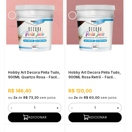
Hobby Art Decora Pinta Tudo,
Hobby Art Decora Pinta Tudo,
900ML Quartzo Rosa - Fácil
900ML Rosa Retrô - Fácil
Limpeza, Secagem Rápida
Limpeza, Secagem Rápida
R$ 146,40
R$ 120,00
ou
2x
de
R$ 73,20
sem juros
ou
2x
de
R$ 60,00
sem juros
-
+
-
+
ADICIONAR
ADICIONAR