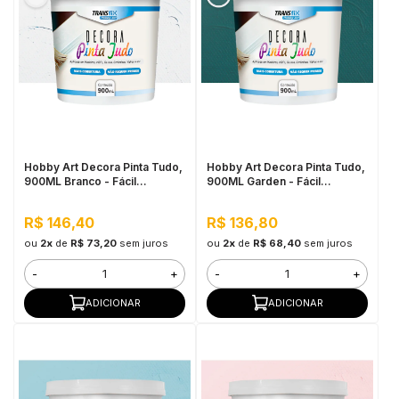
Hobby Art Decora Pinta Tudo,
Hobby Art Decora Pinta Tudo,
900ML Branco - Fácil
900ML Garden - Fácil
Limpeza, Secagem Rápida
Limpeza, Secagem Rápida
R$ 146,40
R$ 136,80
ou
2x
de
R$ 73,20
sem juros
ou
2x
de
R$ 68,40
sem juros
-
+
-
+
ADICIONAR
ADICIONAR