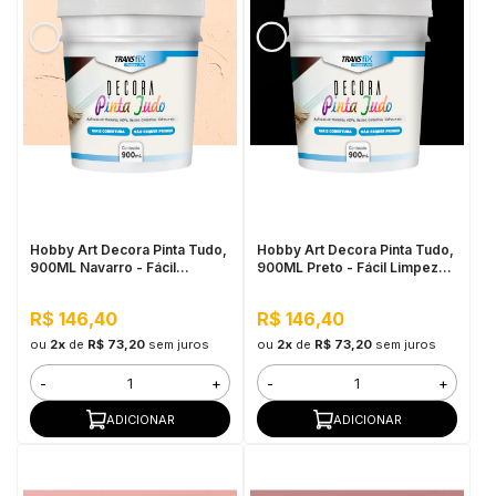
Hobby Art Decora Pinta Tudo,
Hobby Art Decora Pinta Tudo,
900ML Navarro - Fácil
900ML Preto - Fácil Limpeza,
Limpeza, Secagem Rápida
Secagem Rápida
R$ 146,40
R$ 146,40
ou
2x
de
R$ 73,20
sem juros
ou
2x
de
R$ 73,20
sem juros
-
+
-
+
ADICIONAR
ADICIONAR