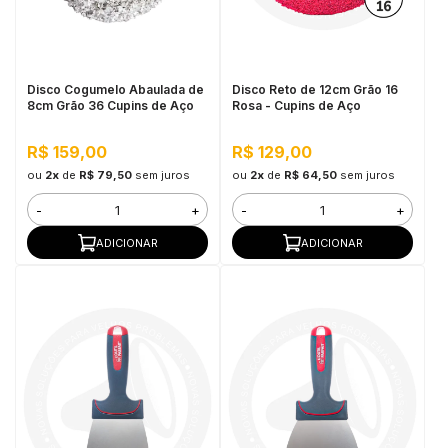
in Stone
toda a categoria
Disco Cogumelo Abaulada de
Disco Reto de 12cm Grão 16
8cm Grão 36 Cupins de Aço
Rosa - Cupins de Aço
R$ 159,00
R$ 129,00
ou
2x
de
R$ 79,50
sem juros
ou
2x
de
R$ 64,50
sem juros
-
+
-
+
ADICIONAR
ADICIONAR