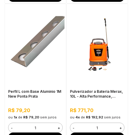
Perfil L com Base Aluminio 1M
Pulverizador a Bateria Merax,
New Ponta Prata
10L - Alta Performance,
Bateria de 3,7V
R$ 79,20
R$ 771,70
ou
1x
de
R$ 79,20
sem juros
ou
4x
de
R$ 192,92
sem juros
-
+
-
+