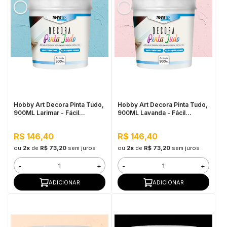
Hobby Art Decora Pinta Tudo,
Hobby Art Decora Pinta Tudo,
900ML Larimar - Fácil
900ML Lavanda - Fácil
Limpeza, Secagem Rápida
Limpeza, Secagem Rápida
R$ 146,40
R$ 146,40
ou
2x
de
R$ 73,20
sem juros
ou
2x
de
R$ 73,20
sem juros
-
+
-
+
ADICIONAR
ADICIONAR