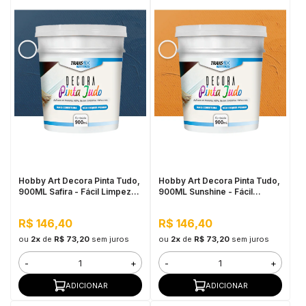
Hobby Art Decora Pinta Tudo,
Hobby Art Decora Pinta Tudo,
900ML Safira - Fácil Limpeza,
900ML Sunshine - Fácil
Secagem Rápida
Limpeza, Secagem Rápida
R$ 146,40
R$ 146,40
ou
2x
de
R$ 73,20
sem juros
ou
2x
de
R$ 73,20
sem juros
-
+
-
+
ADICIONAR
ADICIONAR