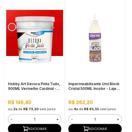
Hobby Art Decora Pinta Tudo,
Impermeabilizante Umi Block
900ML Vermelho Cardinal -
Cristal 500ML Incolor - Lajes e
Fácil Limpeza, Secagem
Banheiros, Flexível
Rápida
R$ 146,40
R$ 262,20
ou
2x
de
R$ 73,20
sem juros
ou
4x
de
R$ 65,55
sem juros
-
+
-
+
ADICIONAR
ADICIONAR