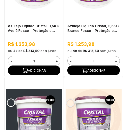
in Stone
toda a categoria
Azulejo Liquido Cristal, 3,5KG
Azulejo Liquido Cristal, 3,5KG
Avelã Fosco - Proteção e
Branco Fosco - Proteção e
Impermeabilização
Impermeabilização
R$ 1.253,98
R$ 1.253,98
ou
4x
de
R$ 313,50
sem juros
ou
4x
de
R$ 313,50
sem juros
-
+
-
+
ADICIONAR
ADICIONAR