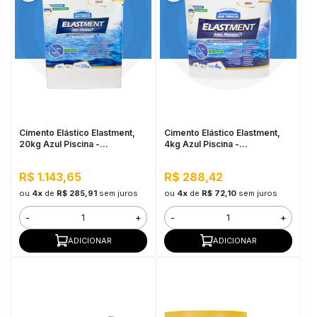
Cimento Elástico Elastment,
Cimento Elástico Elastment,
20kg Azul Piscina -
4kg Azul Piscina -
Impermeável
Impermeável
R$ 1.143,65
R$ 288,42
ou
4x
de
R$ 285,91
sem juros
ou
4x
de
R$ 72,10
sem juros
-
+
-
+
ADICIONAR
ADICIONAR