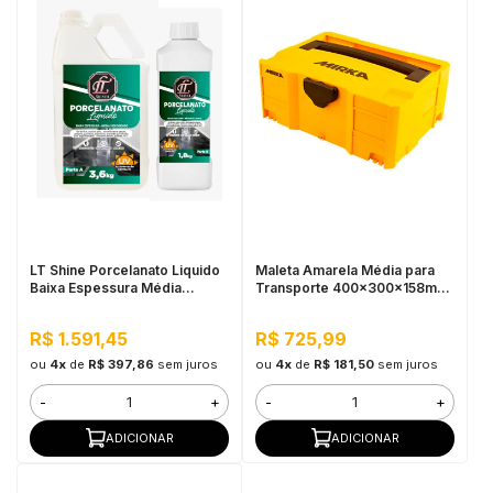
LT Shine Porcelanato Liquido
Maleta Amarela Média para
Baixa Espessura Média
Transporte 400x300x158mm
Viscosidade C/ Endurecedor
Mirka
- Kit 5,4KG
R$ 1.591,45
R$ 725,99
ou
4x
de
R$ 397,86
sem juros
ou
4x
de
R$ 181,50
sem juros
-
+
-
+
ADICIONAR
ADICIONAR