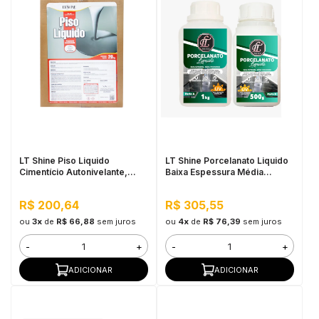
LT Shine Piso Liquido
LT Shine Porcelanato Liquido
Cimentício Autonivelante,
Baixa Espessura Média
20KG Cinza - Fácil Aplicação,
Viscosidade C/ Endurecedor
Ótima Aderência
- Kit 1,5KG
R$ 200,64
R$ 305,55
ou
3x
de
R$ 66,88
sem juros
ou
4x
de
R$ 76,39
sem juros
-
+
-
+
ADICIONAR
ADICIONAR